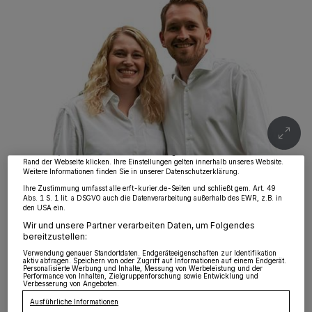
Wir und unsere
218
-Partner speichern und greifen auf personenbezogene Daten
wie Browserdaten oder eindeutige Kennungen auf Ihrem Gerät zu. Durch Auswahl
von OK aktivieren Sie Tracking-Technologien für die unter „Wir und unsere
Partner verarbeiten Daten, um Ihnen Dienste bereitzustellen“ aufgeführten
Zwecke. Wenn Tracker deaktiviert sind, sind manche Inhalte und Anzeigen
möglicherweise nicht mehr so relevant für Sie. Sie können dieses Menü jederzeit
wieder aufrufen, um Ihre Einstellungen zu ändern oder Ihre Einwilligung zu
widerrufen, indem Sie auf den Link Einstellungen oder Ablehnen am unteren
Rand der Webseite klicken. Ihre Einstellungen gelten innerhalb unseres Website.
Weitere Informationen finden Sie in unserer Datenschutzerklärung.
Das Klompenkönigspaar Philipp Bolz und Rebecca Diekers: „Wer
Elsen liebt, für den ist die Teilnahme auf dem Kirmesplatz ein
Ihre Zustimmung umfasst alle erft-kurier.de-Seiten und schließt gem. Art. 49
Muss“, betont die beiden.
Abs. 1 S. 1 lit. a DSGVO auch die Datenverarbeitung außerhalb des EWR, z.B. in
den USA ein.
Foto: Eysen
Wir und unsere Partner verarbeiten Daten, um Folgendes
bereitzustellen:
Verwendung genauer Standortdaten. Endgeräteeigenschaften zur Identifikation
aktiv abfragen. Speichern von oder Zugriff auf Informationen auf einem Endgerät.
Personalisierte Werbung und Inhalte, Messung von Werbeleistung und der
Performance von Inhalten, Zielgruppenforschung sowie Entwicklung und
Verbesserung von Angeboten.
V
or gut zwei Wochen durfte ich in
Ausführliche Informationen