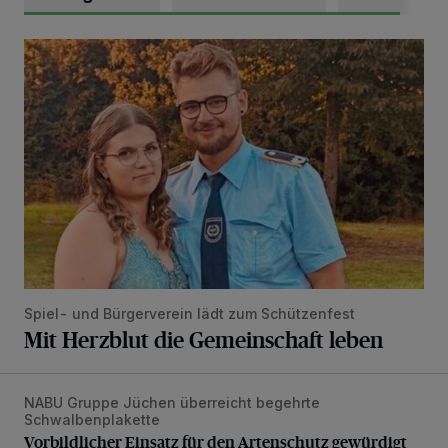
Mit Herzblut die Gemeinschaft leben
Spiel- und Bürgerverein lädt zum Schützenfest
Mit Herzblut die Gemeinschaft leben
NABU Gruppe Jüchen überreicht begehrte
Vorbildlicher Einsatz für den Artenschutz gewürdigt
Schwalbenplakette
Vorbildlicher Einsatz für den Artenschutz gewürdigt