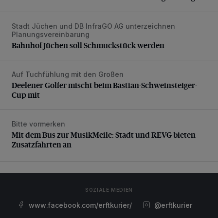
Stadt Jüchen und DB InfraGO AG unterzeichnen
Bahnhof Jüchen soll Schmuckstück werden
Planungsvereinbarung
Bahnhof Jüchen soll Schmuckstück werden
Auf Tuchfühlung mit den Großen
Deelener Golfer mischt beim Bastian-Schweinsteiger-Cup 
Deelener Golfer mischt beim Bastian-Schweinsteiger-
Cup mit
Bitte vormerken
Mit dem Bus zur MusikMeile: Stadt und REVG bieten Zusat
Mit dem Bus zur MusikMeile: Stadt und REVG bieten
Zusatzfahrten an
SOZIALE MEDIEN
www.facebook.com/erftkurier/
@erftkurier