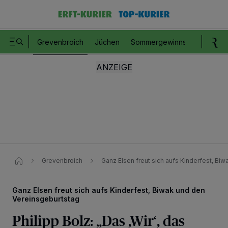
Grevenbroich
Jüchen
Sommergewinnspiel
Romm
Grevenbroich
Ganz Elsen freut sich aufs Kinderfest, Bi
Ganz Elsen freut sich aufs Kinderfest, Biwak und den
Vereinsgeburtstag
Philipp Bolz: „Das ,Wir‘, das