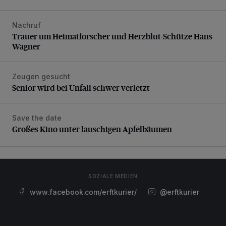
Nachruf
Trauer um Heimatforscher und Herzblut-Schütze Hans W
Trauer um Heimatforscher und Herzblut-Schütze Hans
Wagner
Zeugen gesucht
Senior wird bei Unfall schwer verletzt
Senior wird bei Unfall schwer verletzt
Save the date
Großes Kino unter lauschigen Apfelbäumen
Großes Kino unter lauschigen Apfelbäumen
SOZIALE MEDIEN
www.facebook.com/erftkurier/
@erftkurier