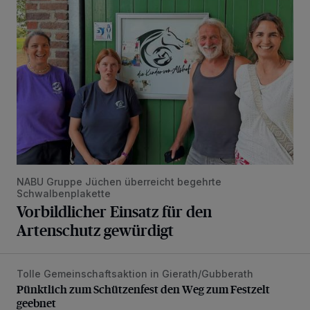
NABU Gruppe Jüchen überreicht begehrte
Schwalbenplakette
Vorbildlicher Einsatz für den
Artenschutz gewürdigt
Tolle Gemeinschaftsaktion in Gierath/Gubberath
Pünktlich zum Schützenfest den Weg zum Festzelt geebne
Pünktlich zum Schützenfest den Weg zum Festzelt
geebnet