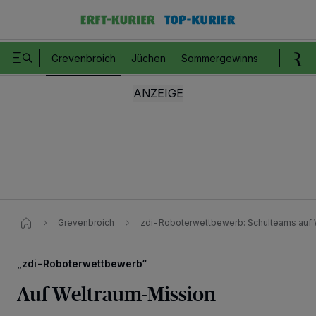
Grevenbroich
Jüchen
Sommergewinnspiel
Romm
Grevenbroich
zdi-Roboterwettbewerb: Schulteams auf
„zdi-Roboterwettbewerb“
Auf Weltraum-Mission