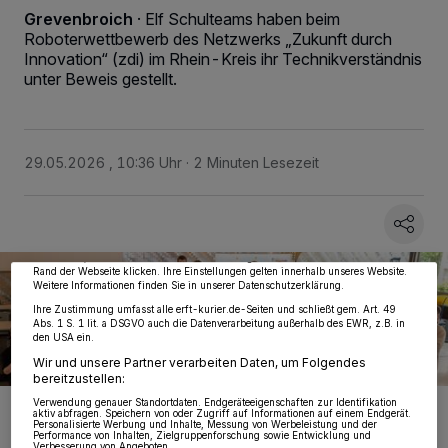
Grevenbroich
·
Elf Schulteams haben beim
Roboterwettbewerb des Netzwerks „Zukunft durch
Innovation“ (zdi) im Rhein-Kreis ihr Technikverständnis
unter Beweis gestellt.
29.05.2026 , 10:36 Uhr
2 Minuten Lesezeit
Wir und unsere
218
-Partner speichern und greifen auf personenbezogene Daten
wie Browserdaten oder eindeutige Kennungen auf Ihrem Gerät zu. Durch Auswahl
von OK aktivieren Sie Tracking-Technologien für die unter „Wir und unsere
Partner verarbeiten Daten, um Ihnen Dienste bereitzustellen“ aufgeführten
Zwecke. Wenn Tracker deaktiviert sind, sind manche Inhalte und Anzeigen
möglicherweise nicht mehr so relevant für Sie. Sie können dieses Menü jederzeit
wieder aufrufen, um Ihre Einstellungen zu ändern oder Ihre Einwilligung zu
widerrufen, indem Sie auf den Link Einstellungen oder Ablehnen am unteren
Rand der Webseite klicken. Ihre Einstellungen gelten innerhalb unseres Website.
Weitere Informationen finden Sie in unserer Datenschutzerklärung.
Ihre Zustimmung umfasst alle erft-kurier.de-Seiten und schließt gem. Art. 49
Abs. 1 S. 1 lit. a DSGVO auch die Datenverarbeitung außerhalb des EWR, z.B. in
den USA ein.
Wir und unsere Partner verarbeiten Daten, um Folgendes
bereitzustellen:
Verwendung genauer Standortdaten. Endgeräteeigenschaften zur Identifikation
Elf Schulteams aus dem Rhein-Kreis sowie aus Schwalmtal,
aktiv abfragen. Speichern von oder Zugriff auf Informationen auf einem Endgerät.
Eschweiler und Düsseldorf trafen sich zum Roboterwettbewerb auf
Personalisierte Werbung und Inhalte, Messung von Werbeleistung und der
lokaler Ebene.
Performance von Inhalten, Zielgruppenforschung sowie Entwicklung und
Verbesserung von Angeboten.