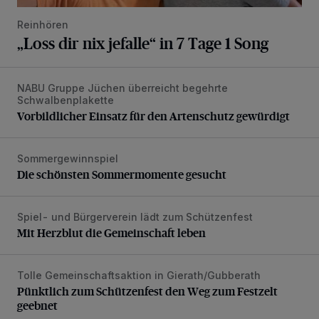
Reinhören
„Loss dir nix jefalle“ in 7 Tage 1 Song
NABU Gruppe Jüchen überreicht begehrte
Vorbildlicher Einsatz für den Artenschutz gewürdigt
Schwalbenplakette
Vorbildlicher Einsatz für den Artenschutz gewürdigt
Sommergewinnspiel
Die schönsten Sommermomente gesucht
Die schönsten Sommermomente gesucht
Spiel- und Bürgerverein lädt zum Schützenfest
Mit Herzblut die Gemeinschaft leben
Mit Herzblut die Gemeinschaft leben
Tolle Gemeinschaftsaktion in Gierath/Gubberath
Pünktlich zum Schützenfest den Weg zum Festzelt geebne
Pünktlich zum Schützenfest den Weg zum Festzelt
geebnet