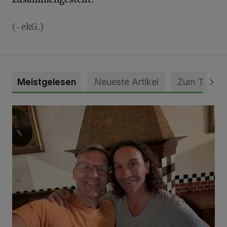
(-ekG.)
Meistgelesen
Neueste Artikel
Zum Thema
„Loss dir nix jefalle“ in 7 Tage 1 Song