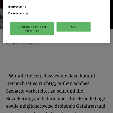
Impressum
Datenschutz
Einstellungen oder
OK
Ablehnen
Im Falle eines längeren Stromausfalls in der Fläche kommt dem
Radio eine besondere Bedeutung zu.
Foto: RKN./GettyImages
„Wir alle hoffen, dass es nie dazu kommt.
Dennoch ist es wichtig, auf ein solches
Szenario vorbereitet zu sein und die
Bevölkerung auch dann über die aktuelle Lage
sowie möglicherweise drohende Gefahren und