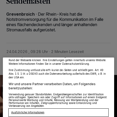
Sendemasten
Grevenbroich
·
Der Rhein-Kreis hat die
Notstromversorgung für die Kommunikation im Falle
eines flächendeckenden und länger anhaltenden
Stromausfalls aufgerüstet.
Wir und unsere
218
-Partner speichern und greifen auf personenbezogene Daten
wie Browserdaten oder eindeutige Kennungen auf Ihrem Gerät zu. Durch Auswahl
von OK aktivieren Sie Tracking-Technologien für die unter „Wir und unsere
Partner verarbeiten Daten, um Ihnen Dienste bereitzustellen“ aufgeführten
Zwecke. Wenn Tracker deaktiviert sind, sind manche Inhalte und Anzeigen
möglicherweise nicht mehr so relevant für Sie. Sie können dieses Menü jederzeit
24.04.2026 , 09:28 Uhr
2 Minuten Lesezeit
wieder aufrufen, um Ihre Einstellungen zu ändern oder Ihre Einwilligung zu
widerrufen, indem Sie auf den Link Einstellungen oder Ablehnen am unteren
Rand der Webseite klicken. Ihre Einstellungen gelten innerhalb unseres Website.
Weitere Informationen finden Sie in unserer Datenschutzerklärung.
Ihre Zustimmung umfasst alle erft-kurier.de-Seiten und schließt gem. Art. 49
Abs. 1 S. 1 lit. a DSGVO auch die Datenverarbeitung außerhalb des EWR, z.B. in
den USA ein.
Wir und unsere Partner verarbeiten Daten, um Folgendes
bereitzustellen:
Verwendung genauer Standortdaten. Endgeräteeigenschaften zur Identifikation
aktiv abfragen. Speichern von oder Zugriff auf Informationen auf einem Endgerät.
Personalisierte Werbung und Inhalte, Messung von Werbeleistung und der
Performance von Inhalten, Zielgruppenforschung sowie Entwicklung und
Verbesserung von Angeboten.
Ausführliche Informationen