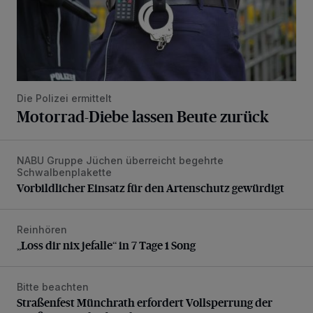
Die Polizei ermittelt
Motorrad-Diebe lassen Beute zurück
NABU Gruppe Jüchen überreicht begehrte
Vorbildlicher Einsatz für den Artenschutz gewürdigt
Schwalbenplakette
Vorbildlicher Einsatz für den Artenschutz gewürdigt
Reinhören
„Loss dir nix jefalle“ in 7 Tage 1 Song
„Loss dir nix jefalle“ in 7 Tage 1 Song
Bitte beachten
Straßenfest Münchrath erfordert Vollsperrung der Straße 
Straßenfest Münchrath erfordert Vollsperrung der