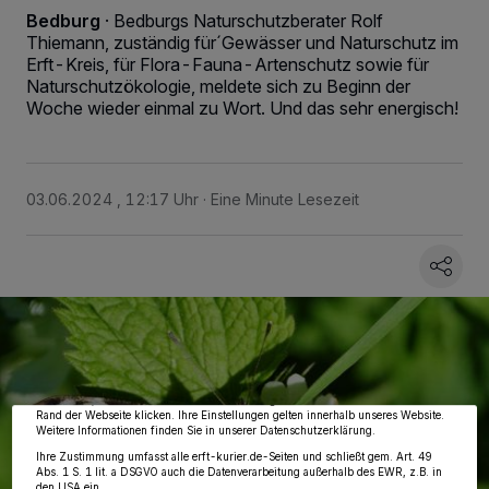
Bedburg
·
Bedburgs Naturschutzberater Rolf
Thiemann, zuständig für´Gewässer und Naturschutz im
Erft-Kreis, für Flora-Fauna-Artenschutz sowie für
Naturschutzökologie, meldete sich zu Beginn der
Woche wieder einmal zu Wort. Und das sehr energisch!
03.06.2024 , 12:17 Uhr
Eine Minute Lesezeit
Wir und unsere
218
-Partner speichern und greifen auf personenbezogene Daten
wie Browserdaten oder eindeutige Kennungen auf Ihrem Gerät zu. Durch Auswahl
von OK aktivieren Sie Tracking-Technologien für die unter „Wir und unsere
Partner verarbeiten Daten, um Ihnen Dienste bereitzustellen“ aufgeführten
Zwecke. Wenn Tracker deaktiviert sind, sind manche Inhalte und Anzeigen
möglicherweise nicht mehr so relevant für Sie. Sie können dieses Menü jederzeit
wieder aufrufen, um Ihre Einstellungen zu ändern oder Ihre Einwilligung zu
widerrufen, indem Sie auf den Link Einstellungen oder Ablehnen am unteren
Rand der Webseite klicken. Ihre Einstellungen gelten innerhalb unseres Website.
Weitere Informationen finden Sie in unserer Datenschutzerklärung.
Ihre Zustimmung umfasst alle erft-kurier.de-Seiten und schließt gem. Art. 49
Abs. 1 S. 1 lit. a DSGVO auch die Datenverarbeitung außerhalb des EWR, z.B. in
den USA ein.