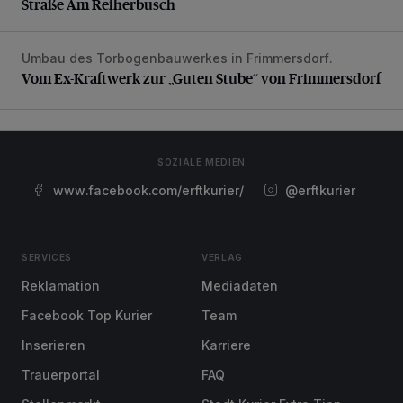
Straße Am Reiherbusch
Umbau des Torbogenbauwerkes in Frimmersdorf.
Vom Ex-Kraftwerk zur „Guten Stube“ von Frimmersdorf
Vom Ex-Kraftwerk zur „Guten Stube“ von Frimmersdorf
SOZIALE MEDIEN
www.facebook.com/erftkurier/
@erftkurier
SERVICES
VERLAG
Reklamation
Mediadaten
Facebook Top Kurier
Team
Inserieren
Karriere
Trauerportal
FAQ