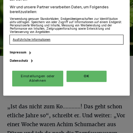
Wir und unsere Partner verarbeiten Daten, um Folgendes
bereitzustellen:
Verwendung genauer Standortdaten. Endgeräteeigenschaften zur Identifikation
aktiv abfragen. Speichern von oder Zugriff auf Informationen auf einem Endgerät.
Personalisierte Werbung und Inhalte, Messung von Werbeleistung und der
Performance von Inhalten, Zielgruppenforschung sowie Entwicklung und
Verbesserung von Angeboten.
Ausführliche Informationen
Impressum
Datenschutz
Das Tagpfauenauge.
Foto: Thiemann
Einstellungen oder
OK
Ablehnen
„Ist das nicht zum Ko............! Das geht schon
etliche Jahre so“, schreibt er. Und weiter: „Vor
einer Woche waren Achim Schumacher aus