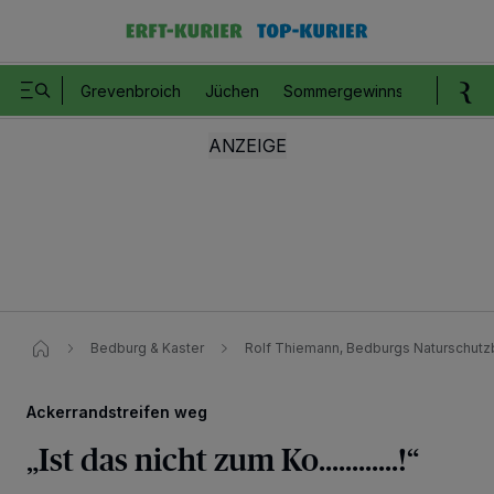
Grevenbroich
Jüchen
Sommergewinnspiel
Romm
Bedburg & Kaster
Rolf Thiemann, Bedburgs Naturschutzb
Ackerrandstreifen weg
„Ist das nicht zum Ko............!“