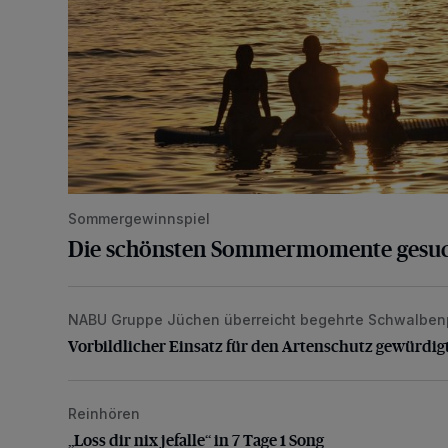
Sommergewinnspiel
Die schönsten Sommermomente gesu
NABU Gruppe Jüchen überreicht begehrte Schwalben
Vorbildlicher Einsatz für den Artenschutz gewürdigt
Vorbildlicher Einsatz für den Artenschutz gewürdig
Reinhören
„Loss dir nix jefalle“ in 7 Tage 1 Song
„Loss dir nix jefalle“ in 7 Tage 1 Song