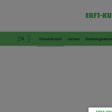
Grevenbroich
Jüchen
Sommergewinns