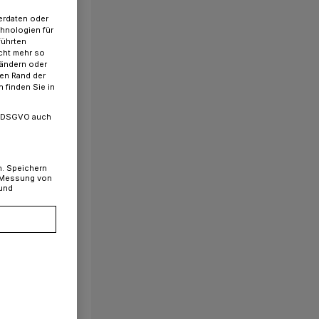
erdaten oder
chnologien für
führten
cht mehr so
 ändern oder
ren Rand der
 finden Sie in
. a DSGVO auch
n. Speichern
, Messung von
 und