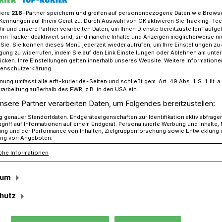
sere
218
-Partner speichern und greifen auf personenbezogene Daten wie Brows
Kennungen auf Ihrem Gerät zu. Durch Auswahl von OK aktivieren Sie Tracking-Te
Wir und unsere Partner verarbeiten Daten, um Ihnen Dienste bereitzustellen“ aufge
n Tracker deaktiviert sind, sind manche Inhalte und Anzeigen möglicherweise ni
s Feiern. Und nur einen handfesten Ehekrach!
r Sie. Sie können dieses Menü jederzeit wieder aufrufen, um Ihre Einstellungen zu
ligung zu widerrufen, indem Sie auf den Link Einstellungen oder Ablehnen am unte
icken. Ihre Einstellungen gelten innerhalb unseres Website. Weitere Informationen
tenschutzerklärung.
mung umfasst alle erft-kurier.de-Seiten und schließt gem. Art. 49 Abs. 1 S. 1 lit
Feiern. Und nur
rarbeitung außerhalb des EWR, z.B. in den USA ein.
nsere Partner verarbeiten Daten, um Folgendes bereitzustellen:
esten Ehekrach!
genauer Standortdaten. Endgeräteeigenschaften zur Identifikation aktiv abfrage
griff auf Informationen auf einem Endgerät. Personalisierte Werbung und Inhalte
ung und der Performance von Inhalten, Zielgruppenforschung sowie Entwicklung
ng von Angeboten.
che Informationen
bei“, die kölsche Karnevalsnacht, war
wieder ein großer Publikumsmagnet: 1.800
sum
eren „Blumen Esser“-Gelände bis spät in
hutz