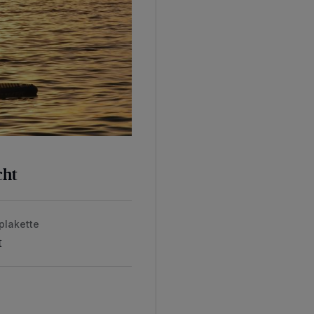
cht
plakette
t