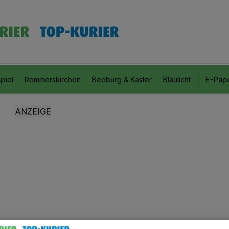
piel
Rommerskirchen
Bedburg & Kaster
Blaulicht
E-Pap