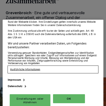
Zusammenarbeit“
von OK aktivieren Sie Tracking-Technologien für die unter „Wir und unsere
Partner verarbeiten Daten, um Ihnen Dienste bereitzustellen“ aufgeführten
Zwecke. Wenn Tracker deaktiviert sind, sind manche Inhalte und Anzeigen
Grevenbroich
·
Eine gute und vertrauensvolle
möglicherweise nicht mehr so relevant für Sie. Sie können dieses Menü jederzeit
wieder aufrufen, um Ihre Einstellungen zu ändern oder Ihre Einwilligung zu
Zusammenarbeit, ein offener Dialog und der
widerrufen, indem Sie auf den Link Einstellungen oder Ablehnen am unteren
zukunftsorientierte Einsatz für das Wohl der Region –
Rand der Webseite klicken. Ihre Einstellungen gelten innerhalb unseres Website.
Weitere Informationen finden Sie in unserer Datenschutzerklärung.
dafür setzen sich Landrätin Katharina Reinhold und
Frank Rock, Landrat des Rhein-Erft-Kreises,
Ihre Zustimmung umfasst alle erft-kurier.de-Seiten und schließt gem. Art. 49
Abs. 1 S. 1 lit. a DSGVO auch die Datenverarbeitung außerhalb des EWR, z.B. in
gemeinsam ein.
den USA ein.
Wir und unsere Partner verarbeiten Daten, um Folgendes
bereitzustellen:
Verwendung genauer Standortdaten. Endgeräteeigenschaften zur Identifikation
28.01.2026 , 12:36 Uhr
Eine Minute Lesezeit
aktiv abfragen. Speichern von oder Zugriff auf Informationen auf einem Endgerät.
Personalisierte Werbung und Inhalte, Messung von Werbeleistung und der
Performance von Inhalten, Zielgruppenforschung sowie Entwicklung und
Verbesserung von Angeboten.
Ausführliche Informationen
Impressum
Datenschutz
Einstellungen oder
OK
Ablehnen