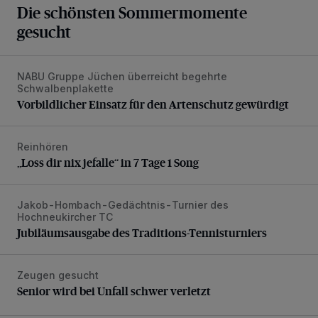
Die schönsten Sommermomente
gesucht
NABU Gruppe Jüchen überreicht begehrte
Vorbildlicher Einsatz für den Artenschutz gewürdigt
Schwalbenplakette
Vorbildlicher Einsatz für den Artenschutz gewürdigt
Reinhören
„Loss dir nix jefalle“ in 7 Tage 1 Song
„Loss dir nix jefalle“ in 7 Tage 1 Song
Jakob-Hombach-Gedächtnis-Turnier des
Jubiläumsausgabe des Traditions-Tennisturniers
Hochneukircher TC
Jubiläumsausgabe des Traditions-Tennisturniers
Zeugen gesucht
Senior wird bei Unfall schwer verletzt
Senior wird bei Unfall schwer verletzt