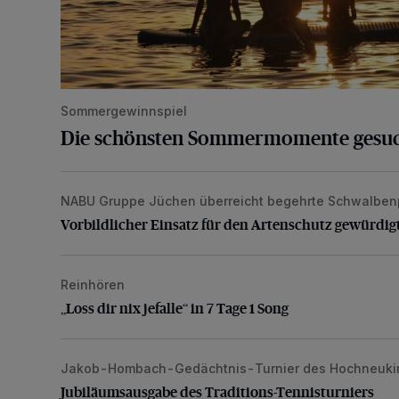
Sommergewinnspiel
Die schönsten Sommermomente gesu
NABU Gruppe Jüchen überreicht begehrte Schwalben
Vorbildlicher Einsatz für den Artenschutz gewürdigt
Vorbildlicher Einsatz für den Artenschutz gewürdig
Reinhören
„Loss dir nix jefalle“ in 7 Tage 1 Song
„Loss dir nix jefalle“ in 7 Tage 1 Song
Jakob-Hombach-Gedächtnis-Turnier des Hochneuki
Jubiläumsausgabe des Traditions-Tennisturniers
Jubiläumsausgabe des Traditions-Tennisturniers