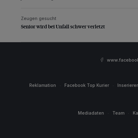
Zeugen gesucht
Senior wird bei Unfall schwer verletzt
Senior wird bei Unfall schwer verletzt
www.facebook.
Reklamation
Facebook Top Kurier
Inseriere
Mediadaten
Team
Ka