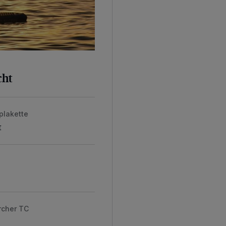
cht
plakette
t
rcher TC