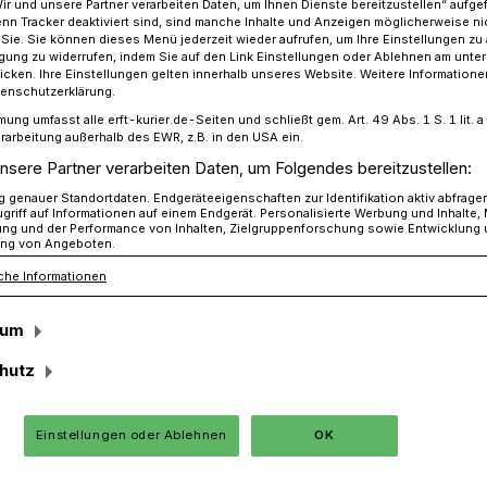
Wir und unsere Partner verarbeiten Daten, um Ihnen Dienste bereitzustellen“ aufge
n Tracker deaktiviert sind, sind manche Inhalte und Anzeigen möglicherweise ni
r Sie. Sie können dieses Menü jederzeit wieder aufrufen, um Ihre Einstellungen zu
ligung zu widerrufen, indem Sie auf den Link Einstellungen oder Ablehnen am unte
icken. Ihre Einstellungen gelten innerhalb unseres Website. Weitere Informationen
kert bei Landrätin Reinhold: Bereitschaft zur guten Zusammenarbeit
tenschutzerklärung.
mung umfasst alle erft-kurier.de-Seiten und schließt gem. Art. 49 Abs. 1 S. 1 lit
rarbeitung außerhalb des EWR, z.B. in den USA ein.
nsere Partner verarbeiten Daten, um Folgendes bereitzustellen:
 Reinhold
genauer Standortdaten. Endgeräteeigenschaften zur Identifikation aktiv abfrage
 zur guten
griff auf Informationen auf einem Endgerät. Personalisierte Werbung und Inhalte
ung und der Performance von Inhalten, Zielgruppenforschung sowie Entwicklung
ng von Angeboten.
beit
che Informationen
sum
sollte die aktuellen Themen sachlich
hutz
 gemeinsam gute Lösungen für die Bürger
rin waren sich Landrätin Katharina
Einstellungen oder Ablehnen
OK
geordneter Daniel Rinkert einig.