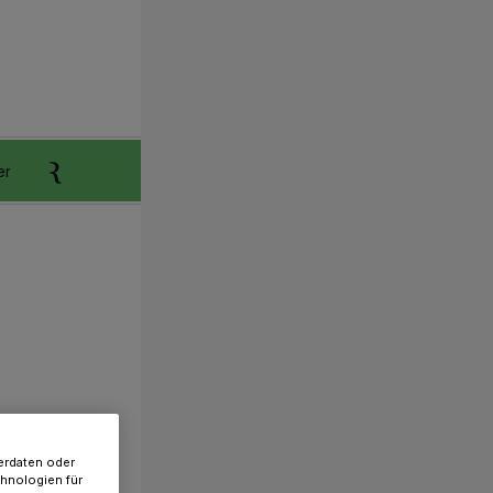
er
Anzeigen aufgeben
Reklamation
erdaten oder
chnologien für