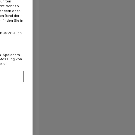
führten
cht mehr so
 ändern oder
ren Rand der
 finden Sie in
. a DSGVO auch
n. Speichern
, Messung von
 und