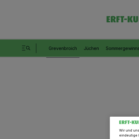
Grevenbroich
Jüchen
Sommergewinns
Wir und un
eindeutige 