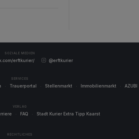
SOZIALE MEDIEN
com/erftkurier/
@erftkurier
SERVICES
n
Trauerportal
Stellenmarkt
Immobilienmarkt
AZUBI
VERLAG
rriere
FAQ
Stadt Kurier Extra Tipp Kaarst
RECHTLICHES