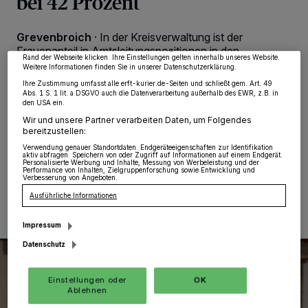
bei 42 Prozent
Partner verarbeiten Daten, um Ihnen Dienste bereitzustellen“ aufgeführten
Zwecke. Wenn Tracker deaktiviert sind, sind manche Inhalte und Anzeigen
möglicherweise nicht mehr so relevant für Sie. Sie können dieses Menü jederzeit
Grevenbroich
·
In der Kreisverwaltung ist der
wieder aufrufen, um Ihre Einstellungen zu ändern oder Ihre Einwilligung zu
Frauenanteil in Amtsleitungspositionen in den
widerrufen, indem Sie auf den Link Einstellungen oder Ablehnen am unteren
Rand der Webseite klicken. Ihre Einstellungen gelten innerhalb unseres Website.
vergangenen Jahren deutlich gestiegen und liegt
Weitere Informationen finden Sie in unserer Datenschutzerklärung.
mittlerweile bei 42 Prozent. Der Frauenanteil der über
Ihre Zustimmung umfasst alle erft-kurier.de-Seiten und schließt gem. Art. 49
1.200 Beschäftigten des Rhein-Kreises insgesamt liegt
Abs. 1 S. 1 lit. a DSGVO auch die Datenverarbeitung außerhalb des EWR, z.B. in
bei 62 Prozent, wobei hier noch die niedrigeren Lohn-
den USA ein.
und Besoldungsgruppen überwiegen.
Wir und unsere Partner verarbeiten Daten, um Folgendes
bereitzustellen:
Verwendung genauer Standortdaten. Endgeräteeigenschaften zur Identifikation
aktiv abfragen. Speichern von oder Zugriff auf Informationen auf einem Endgerät.
Personalisierte Werbung und Inhalte, Messung von Werbeleistung und der
Performance von Inhalten, Zielgruppenforschung sowie Entwicklung und
25.04.2022 , 12:01 Uhr
Eine Minute Lesezeit
Verbesserung von Angeboten.
Ausführliche Informationen
Impressum
Datenschutz
Einstellungen oder
OK
Ablehnen