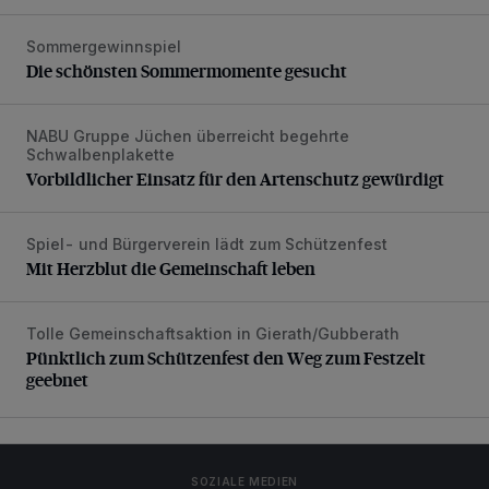
Sommergewinnspiel
Die schönsten Sommermomente gesucht
Die schönsten Sommermomente gesucht
NABU Gruppe Jüchen überreicht begehrte
Vorbildlicher Einsatz für den Artenschutz gewürdigt
Schwalbenplakette
Vorbildlicher Einsatz für den Artenschutz gewürdigt
Spiel- und Bürgerverein lädt zum Schützenfest
Mit Herzblut die Gemeinschaft leben
Mit Herzblut die Gemeinschaft leben
Tolle Gemeinschaftsaktion in Gierath/Gubberath
Pünktlich zum Schützenfest den Weg zum Festzelt geebne
Pünktlich zum Schützenfest den Weg zum Festzelt
geebnet
SOZIALE MEDIEN