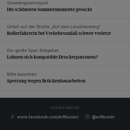
Sommergewinnspiel
Die schönsten Sommermomente gesucht
Die schönsten Sommermomente gesucht
Unfall auf der Straße „Auf dem Leuchtenberg“
Rollerfahrerin bei Verkehrsunfall schwer verletzt
Rollerfahrerin bei Verkehrsunfall schwer verletzt
Der große Spar-Ratgeber
Lohnen sich kompatible Druckerpatronen?
Lohnen sich kompatible Druckerpatronen?
Bitte beachten
Sperrung wegen Brückenbauarbeiten
Sperrung wegen Brückenbauarbeiten
SOZIALE MEDIEN
www.facebook.com/erftkurier/
@erftkurier