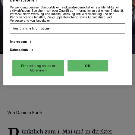
bereitzustellen:
Verwendung genauer Standortdaten. Endgeräteeigenschaften zur Identifikation
aktiv abfragen. Speichern von oder Zugriff auf Informationen auf einem Endgerät.
Personalisierte Werbung und Inhalte, Messung von Werbeleistung und der
Performance von Inhalten, Zielgruppenforschung sowie Entwicklung und
Verbesserung von Angeboten.
Ausführliche Informationen
Impressum
Datenschutz
Kreisdirektor Dirk Brügge, Abteilungsleiterin der
Kreispolizeibehörde Heidi Fahrenholz, Kriminaldirektor Christian
Einstellungen oder
OK
Kampa und Landrat Hans-Jürgen Petrauschke.
Ablehnen
Foto: Kurier Verlag GmbH/Daniela Furth
Von Daniela Furth
ünktlich zum 1. Mai und in direkter