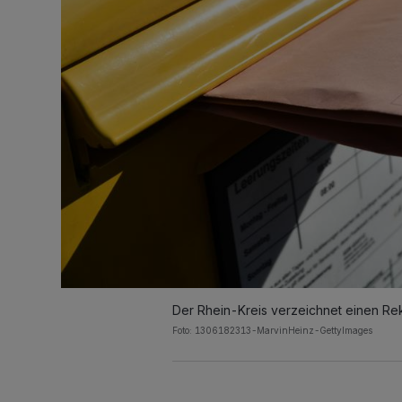
Der Rhein-Kreis verzeichnet einen Rek
Foto: 1306182313-MarvinHeinz-GettyImages