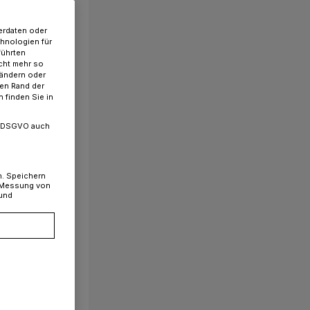
erdaten oder
chnologien für
führten
cht mehr so
 ändern oder
ren Rand der
 finden Sie in
. a DSGVO auch
n. Speichern
, Messung von
 und