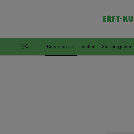
Grevenbroich
Jüchen
Sommergewinns