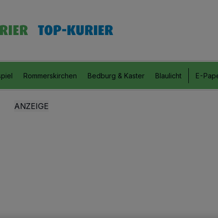
piel
Rommerskirchen
Bedburg & Kaster
Blaulicht
E-Pap