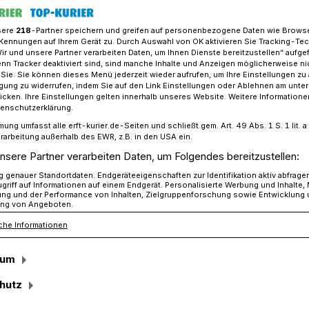
sere
218
-Partner speichern und greifen auf personenbezogene Daten wie Brows
Kennungen auf Ihrem Gerät zu. Durch Auswahl von OK aktivieren Sie Tracking-Te
Wir und unsere Partner verarbeiten Daten, um Ihnen Dienste bereitzustellen“ aufge
hl: So viel Briefwähler wie noch nie im Rhein-Kreis Neuss
n Tracker deaktiviert sind, sind manche Inhalte und Anzeigen möglicherweise ni
r Sie. Sie können dieses Menü jederzeit wieder aufrufen, um Ihre Einstellungen zu
ligung zu widerrufen, indem Sie auf den Link Einstellungen oder Ablehnen am unte
icken. Ihre Einstellungen gelten innerhalb unseres Website. Weitere Informationen
tenschutzerklärung.
mung umfasst alle erft-kurier.de-Seiten und schließt gem. Art. 49 Abs. 1 S. 1 lit
.719 Briefwähler
rarbeitung außerhalb des EWR, z.B. in den USA ein.
nsere Partner verarbeiten Daten, um Folgendes bereitzustellen:
genauer Standortdaten. Endgeräteeigenschaften zur Identifikation aktiv abfrage
griff auf Informationen auf einem Endgerät. Personalisierte Werbung und Inhalte
mmerskirchen
·
Bei der Landtagswahl an
ung und der Performance von Inhalten, Zielgruppenforschung sowie Entwicklung
ng von Angeboten.
 sich ein hoher Anteil an Briefwählern
che Informationen
chtigte haben ihre Briefwahlunterlagen in
ngehörigen Kommunen beantragt und auf
sum
ind so viele wie nie zuvor bei einer
t einer Briefwahlquote von 29,15 Prozent
hutz
berechtigten im Kreisgebiet.