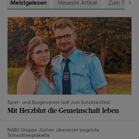
Meistgelesen
Neueste Artikel
Zum Thema
Mit Herzblut die Gemeinschaft leben
Spiel- und Bürgerverein lädt zum Schützenfest
Mit Herzblut die Gemeinschaft leben
NABU Gruppe Jüchen überreicht begehrte
Vorbildlicher Einsatz für den Artenschutz gewürdigt
Schwalbenplakette