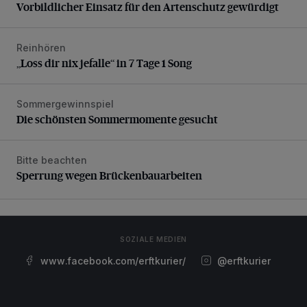
Vorbildlicher Einsatz für den Artenschutz gewürdigt
Reinhören
„Loss dir nix jefalle“ in 7 Tage 1 Song
„Loss dir nix jefalle“ in 7 Tage 1 Song
Sommergewinnspiel
Die schönsten Sommermomente gesucht
Die schönsten Sommermomente gesucht
Bitte beachten
Sperrung wegen Brückenbauarbeiten
Sperrung wegen Brückenbauarbeiten
SOZIALE MEDIEN
www.facebook.com/erftkurier/
@erftkurier