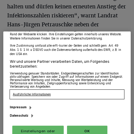
Wir und unsere
218
-Partner speichern und greifen auf personenbezogene Daten
halten und dürfen keinen erneuten Anstieg der
wie Browserdaten oder eindeutige Kennungen auf Ihrem Gerät zu. Durch Auswahl
von OK aktivieren Sie Tracking-Technologien für die unter „Wir und unsere
Partner verarbeiten Daten, um Ihnen Dienste bereitzustellen“ aufgeführten
Infektionszahlen riskieren“, warnt Landrat
Zwecke. Wenn Tracker deaktiviert sind, sind manche Inhalte und Anzeigen
möglicherweise nicht mehr so relevant für Sie. Sie können dieses Menü jederzeit
Hans-Jürgen Petrauschke neben der
wieder aufrufen, um Ihre Einstellungen zu ändern oder Ihre Einwilligung zu
widerrufen, indem Sie auf den Link Einstellungen oder Ablehnen am unteren
Zuversicht durch den zunehmenden
Rand der Webseite klicken. Ihre Einstellungen gelten innerhalb unseres Website.
Weitere Informationen finden Sie in unserer Datenschutzerklärung.
Impffortschritt auch vor einer möglichen
Ihre Zustimmung umfasst alle erft-kurier.de-Seiten und schließt gem. Art. 49
neuen Infektionswelle. „Es gilt auch künftig
Abs. 1 S. 1 lit. a DSGVO auch die Datenverarbeitung außerhalb des EWR, z.B. in
den USA ein.
verantwortungsvoll zu handeln und den
Wir und unsere Partner verarbeiten Daten, um Folgendes
bereitzustellen:
gemeinsam erreichten Erfolg nicht zu
Verwendung genauer Standortdaten. Endgeräteeigenschaften zur Identifikation
gefährden. Wir sind noch nicht am Ende der
aktiv abfragen. Speichern von oder Zugriff auf Informationen auf einem Endgerät.
Personalisierte Werbung und Inhalte, Messung von Werbeleistung und der
Performance von Inhalten, Zielgruppenforschung sowie Entwicklung und
Pandemie angelangt“, so der Landrat. Maske
Verbesserung von Angeboten.
Ausführliche Informationen
tragen, Abstand halten, auf eine gute Hygiene
achten und regelmäßig lüften sei auch weiter
Impressum
erforderlich um auf dem guten Weg zu bleiben.
Datenschutz
Die ab Freitag für den Rhein-Kreis geltenden
Einstellungen oder
OK