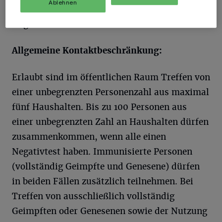
Ablehnen
Regelungen der Inzidenzstufe 1 sehen
folgendes vor:
Allgemeine Kontaktbeschränkung:
Erlaubt sind im öffentlichen Raum Treffen von
einer unbegrenzten Personenzahl aus maximal
fünf Haushalten. Bis zu 100 Personen aus
einer unbegrenzten Zahl an Haushalten dürfen
zusammenkommen, wenn alle einen
Negativtest haben. Immunisierte Personen
(vollständig Geimpfte und Genesene) dürfen
in beiden Fällen zusätzlich teilnehmen. Bei
Treffen von ausschließlich vollständig
Geimpften oder Genesenen sowie der Nutzung