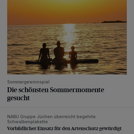
Die schönsten Sommermomente gesucht
Sommergewinnspiel
Die schönsten Sommermomente
gesucht
NABU Gruppe Jüchen überreicht begehrte
Vorbildlicher Einsatz für den Artenschutz gewürdigt
Schwalbenplakette
Vorbildlicher Einsatz für den Artenschutz gewürdigt