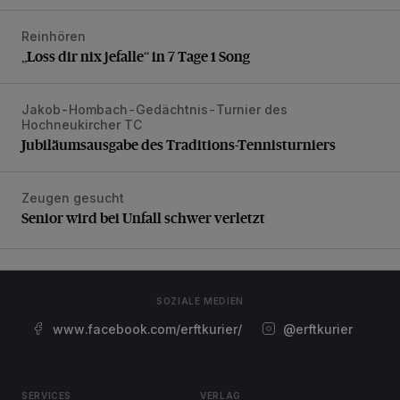
Reinhören
„Loss dir nix jefalle“ in 7 Tage 1 Song
„Loss dir nix jefalle“ in 7 Tage 1 Song
Jakob-Hombach-Gedächtnis-Turnier des
Jubiläumsausgabe des Traditions-Tennisturniers
Hochneukircher TC
Jubiläumsausgabe des Traditions-Tennisturniers
Zeugen gesucht
Senior wird bei Unfall schwer verletzt
Senior wird bei Unfall schwer verletzt
SOZIALE MEDIEN
www.facebook.com/erftkurier/
@erftkurier
SERVICES
VERLAG