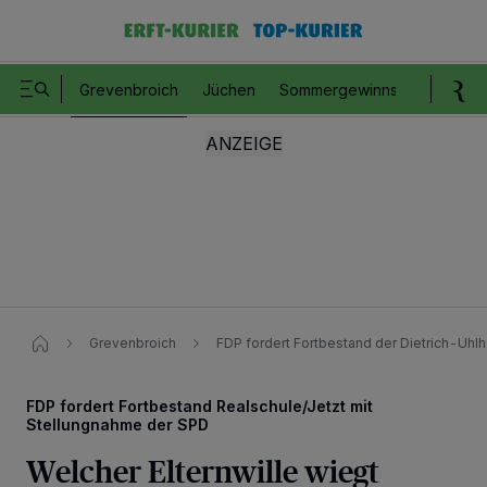
Grevenbroich
Jüchen
Sommergewinnspiel
Romm
Grevenbroich
FDP fordert Fortbestand der Dietrich-Uhl
FDP fordert Fortbestand Realschule/Jetzt mit
Stellungnahme der SPD
Welcher Elternwille wiegt