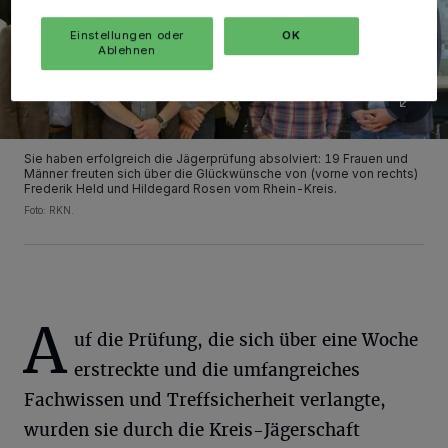
Einstellungen oder
OK
Ablehnen
Sie haben erfolgreich die Jägerprüfung absolviert: 19 Frauen und
Männer freuten sich über die Glückwünsche von (vorne von rechts)
Frederik Held und Hildegard Rosen vom Rhein-Kreis.
Foto: RKN.
A
uf die Prüfung, die sich über eine Woche
erstreckte und die umfangreiches
Fachwissen und Treffsicherheit verlangte,
wurden sie durch die Kreis-Jägerschaft