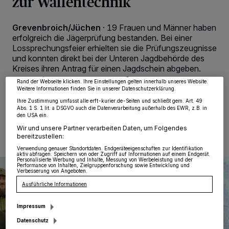
zur Waffentechnik
Wir und unsere
218
-Partner speichern und greifen auf personenbezogene Daten
Grevenbroich/Jüchen
·
19 Frauen und Männer haben
wie Browserdaten oder eindeutige Kennungen auf Ihrem Gerät zu. Durch Auswahl
erfolgreich die Jägerprüfung bestanden. Bei einer
von OK aktivieren Sie Tracking-Technologien für die unter „Wir und unsere
Lossprechungsfeier erhielten sie die Prüfungszeugnisse
Partner verarbeiten Daten, um Ihnen Dienste bereitzustellen“ aufgeführten
Zwecke. Wenn Tracker deaktiviert sind, sind manche Inhalte und Anzeigen
und konnten direkt bei der Unteren Jagdbehörde des
möglicherweise nicht mehr so relevant für Sie. Sie können dieses Menü jederzeit
Kreises ihren Antrag für einen Jagdschein abgeben.
wieder aufrufen, um Ihre Einstellungen zu ändern oder Ihre Einwilligung zu
widerrufen, indem Sie auf den Link Einstellungen oder Ablehnen am unteren
Rand der Webseite klicken. Ihre Einstellungen gelten innerhalb unseres Website.
Weitere Informationen finden Sie in unserer Datenschutzerklärung.
Ihre Zustimmung umfasst alle erft-kurier.de-Seiten und schließt gem. Art. 49
Abs. 1 S. 1 lit. a DSGVO auch die Datenverarbeitung außerhalb des EWR, z.B. in
03.05.2023 , 10:24 Uhr
Eine Minute Lesezeit
den USA ein.
Wir und unsere Partner verarbeiten Daten, um Folgendes
bereitzustellen:
Verwendung genauer Standortdaten. Endgeräteeigenschaften zur Identifikation
aktiv abfragen. Speichern von oder Zugriff auf Informationen auf einem Endgerät.
Personalisierte Werbung und Inhalte, Messung von Werbeleistung und der
Performance von Inhalten, Zielgruppenforschung sowie Entwicklung und
Verbesserung von Angeboten.
Ausführliche Informationen
Impressum
Datenschutz