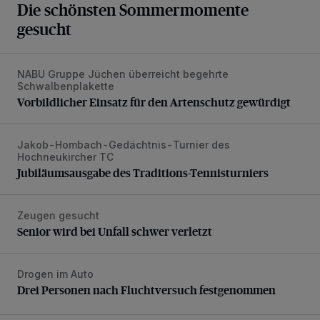
Die schönsten Sommermomente
gesucht
NABU Gruppe Jüchen überreicht begehrte
Vorbildlicher Einsatz für den Artenschutz gewürdigt
Schwalbenplakette
Vorbildlicher Einsatz für den Artenschutz gewürdigt
Jakob-Hombach-Gedächtnis-Turnier des
Jubiläumsausgabe des Traditions-Tennisturniers
Hochneukircher TC
Jubiläumsausgabe des Traditions-Tennisturniers
Zeugen gesucht
Senior wird bei Unfall schwer verletzt
Senior wird bei Unfall schwer verletzt
Drogen im Auto
Drei Personen nach Fluchtversuch festgenommen
Drei Personen nach Fluchtversuch festgenommen