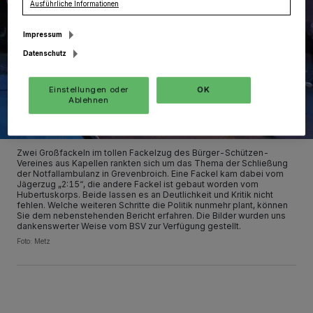
Ausführliche Informationen
Impressum
Datenschutz
Einstellungen oder
OK
Ablehnen
Zwei Großfackeln im tollen Fackelzug des Bürger-Schützen-
Vereines aus Kapellen rankten sich um das Thema der Schließung
der Notfallambulanz in Grevenbroich. Eine Fackel kam dabei vom
Jägerzug „2:15“, die andere Fackel ist gebaut worden vom
Hubertuskorps. Beide lassen es an Deutlichkeit und Kritik nicht
fehlen. Welche weiteren Schritte die Politik nunmehr plant, können
Sie dem nebenstehenden Bericht erfahren. Die Bilder wurden uns
dankenswerter Weise vom BSV zur Verfügung gestellt.
Foto: Metz