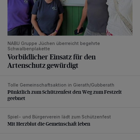
NABU Gruppe Jüchen überreicht begehrte
Schwalbenplakette
Vorbildlicher Einsatz für den
Artenschutz gewürdigt
Tolle Gemeinschaftsaktion in Gierath/Gubberath
Pünktlich zum Schützenfest den Weg zum Festzelt geebne
Pünktlich zum Schützenfest den Weg zum Festzelt
geebnet
Spiel- und Bürgerverein lädt zum Schützenfest
Mit Herzblut die Gemeinschaft leben
Mit Herzblut die Gemeinschaft leben