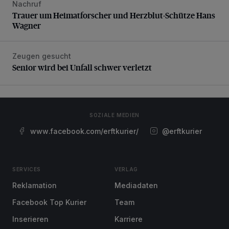
Nachruf
Trauer um Heimatforscher und Herzblut-Schütze Hans W
Trauer um Heimatforscher und Herzblut-Schütze Hans
Wagner
Zeugen gesucht
Senior wird bei Unfall schwer verletzt
Senior wird bei Unfall schwer verletzt
SOZIALE MEDIEN
www.facebook.com/erftkurier/
@erftkurier
SERVICES
VERLAG
Reklamation
Mediadaten
Facebook Top Kurier
Team
Inserieren
Karriere