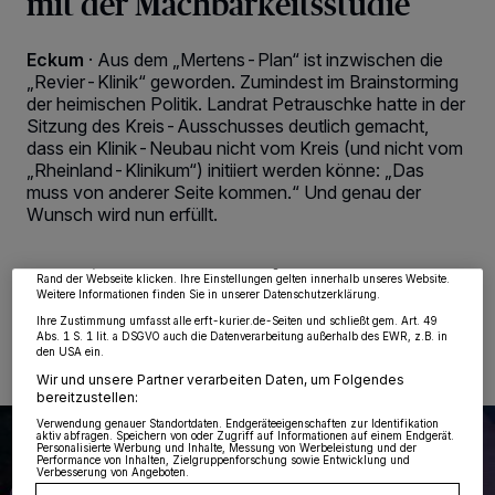
mit der Machbarkeitsstudie
Eckum
·
Aus dem „Mertens-Plan“ ist inzwischen die
„Revier-Klinik“ geworden. Zumindest im Brainstorming
der heimischen Politik. Landrat Petrauschke hatte in der
Sitzung des Kreis-Ausschusses deutlich gemacht,
dass ein Klinik-Neubau nicht vom Kreis (und nicht vom
Wir und unsere
218
-Partner speichern und greifen auf personenbezogene Daten
„Rheinland-Klinikum“) initiiert werden könne: „Das
wie Browserdaten oder eindeutige Kennungen auf Ihrem Gerät zu. Durch Auswahl
von OK aktivieren Sie Tracking-Technologien für die unter „Wir und unsere
muss von anderer Seite kommen.“ Und genau der
Partner verarbeiten Daten, um Ihnen Dienste bereitzustellen“ aufgeführten
Wunsch wird nun erfüllt.
Zwecke. Wenn Tracker deaktiviert sind, sind manche Inhalte und Anzeigen
möglicherweise nicht mehr so relevant für Sie. Sie können dieses Menü jederzeit
wieder aufrufen, um Ihre Einstellungen zu ändern oder Ihre Einwilligung zu
widerrufen, indem Sie auf den Link Einstellungen oder Ablehnen am unteren
Rand der Webseite klicken. Ihre Einstellungen gelten innerhalb unseres Website.
Weitere Informationen finden Sie in unserer Datenschutzerklärung.
07.06.2025 , 00:07 Uhr
2 Minuten Lesezeit
Ihre Zustimmung umfasst alle erft-kurier.de-Seiten und schließt gem. Art. 49
Abs. 1 S. 1 lit. a DSGVO auch die Datenverarbeitung außerhalb des EWR, z.B. in
den USA ein.
Wir und unsere Partner verarbeiten Daten, um Folgendes
bereitzustellen:
Verwendung genauer Standortdaten. Endgeräteeigenschaften zur Identifikation
aktiv abfragen. Speichern von oder Zugriff auf Informationen auf einem Endgerät.
Personalisierte Werbung und Inhalte, Messung von Werbeleistung und der
Performance von Inhalten, Zielgruppenforschung sowie Entwicklung und
Verbesserung von Angeboten.