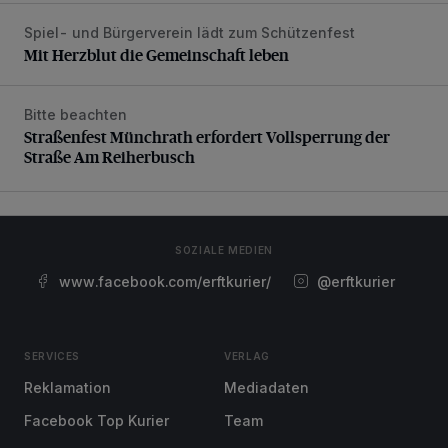
Spiel- und Bürgerverein lädt zum Schützenfest
Mit Herzblut die Gemeinschaft leben
Mit Herzblut die Gemeinschaft leben
Bitte beachten
Straßenfest Münchrath erfordert Vollsperrung der Straße 
Straßenfest Münchrath erfordert Vollsperrung der
Straße Am Reiherbusch
SOZIALE MEDIEN
www.facebook.com/erftkurier/
@erftkurier
SERVICES
VERLAG
Reklamation
Mediadaten
Facebook Top Kurier
Team