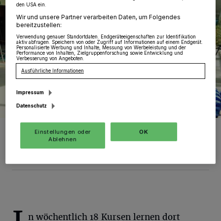
den USA ein.
Wir und unsere Partner verarbeiten Daten, um Folgendes
bereitzustellen:
Verwendung genauer Standortdaten. Endgeräteeigenschaften zur Identifikation
aktiv abfragen. Speichern von oder Zugriff auf Informationen auf einem Endgerät.
Personalisierte Werbung und Inhalte, Messung von Werbeleistung und der
Performance von Inhalten, Zielgruppenforschung sowie Entwicklung und
Verbesserung von Angeboten.
Ausführliche Informationen
Impressum
Datenschutz
Gehen Ende des Jahres wirklich die Lichter aus? Oder gibt es dank
Einstellungen oder
OK
„NKF-CUIG“ doch noch eine Rettung. Für Wolfgang Kaiser (CDU)
Ablehnen
lautet die Antwort ja.
Foto: Calvis
n wöchentlich 18 Kursen lernen dort