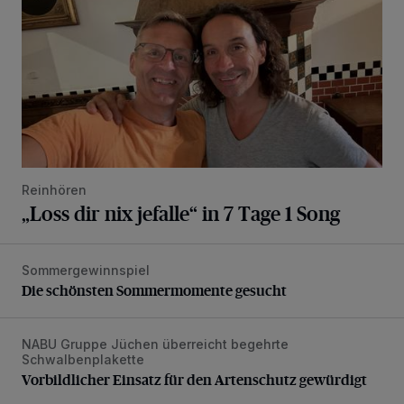
Reinhören
„Loss dir nix jefalle“ in 7 Tage 1 Song
Sommergewinnspiel
Die schönsten Sommermomente gesucht
Die schönsten Sommermomente gesucht
NABU Gruppe Jüchen überreicht begehrte
Vorbildlicher Einsatz für den Artenschutz gewürdigt
Schwalbenplakette
Vorbildlicher Einsatz für den Artenschutz gewürdigt