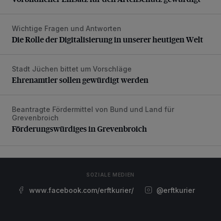
Wichtige Fragen und Antworten
Die Rolle der Digitalisierung in unserer heutigen Welt
Die Rolle der Digitalisierung in unserer heutigen Welt
Stadt Jüchen bittet um Vorschläge
Ehrenamtler sollen gewürdigt werden
Ehrenamtler sollen gewürdigt werden
Beantragte Fördermittel von Bund und Land für
Förderungswürdiges in Grevenbroich
Grevenbroich
Förderungswürdiges in Grevenbroich
SOZIALE MEDIEN
www.facebook.com/erftkurier/
@erftkurier