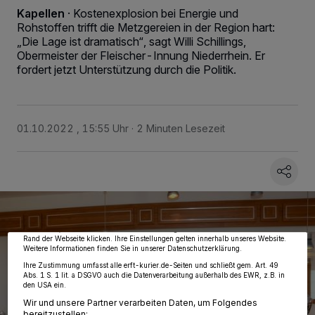
Kapellen
·
Kostenexplosion bei Energie und
Rohstoffen trifft die Metzgereien in der Region hart:
„Die Lage ist dramatisch“, sagt Willi Schillings,
Obermeister der Fleischer-Innung Niederrhein. Er
fordert jetzt Unterstützung durch die Politik.
01.10.2022 , 15:55 Uhr
2 Minuten Lesezeit
Wir und unsere
218
-Partner speichern und greifen auf personenbezogene Daten
wie Browserdaten oder eindeutige Kennungen auf Ihrem Gerät zu. Durch Auswahl
von OK aktivieren Sie Tracking-Technologien für die unter „Wir und unsere
Partner verarbeiten Daten, um Ihnen Dienste bereitzustellen“ aufgeführten
Zwecke. Wenn Tracker deaktiviert sind, sind manche Inhalte und Anzeigen
möglicherweise nicht mehr so relevant für Sie. Sie können dieses Menü jederzeit
wieder aufrufen, um Ihre Einstellungen zu ändern oder Ihre Einwilligung zu
widerrufen, indem Sie auf den Link Einstellungen oder Ablehnen am unteren
Rand der Webseite klicken. Ihre Einstellungen gelten innerhalb unseres Website.
Weitere Informationen finden Sie in unserer Datenschutzerklärung.
Ihre Zustimmung umfasst alle erft-kurier.de-Seiten und schließt gem. Art. 49
Abs. 1 S. 1 lit. a DSGVO auch die Datenverarbeitung außerhalb des EWR, z.B. in
den USA ein.
Wir und unsere Partner verarbeiten Daten, um Folgendes
bereitzustellen: