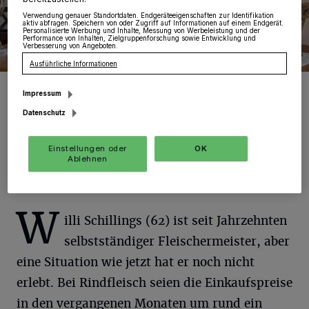
Verwendung genauer Standortdaten. Endgeräteeigenschaften zur Identifikation
aktiv abfragen. Speichern von oder Zugriff auf Informationen auf einem Endgerät.
Personalisierte Werbung und Inhalte, Messung von Werbeleistung und der
Performance von Inhalten, Zielgruppenforschung sowie Entwicklung und
Verbesserung von Angeboten.
Ausführliche Informationen
Fleischermeister Willi Schillings hat zahlreiche Preise für seine
Impressum
Produkte errungen – aktuell jedoch blickt er angesichts der
Kostenexplosion für Energie und Rohstoffe sorgenvoll in die
Datenschutz
Zukunft.
Foto: Kreishandwerkerschaft
Einstellungen oder
OK
Ablehnen
W
illi Schillings (62) ist seit Jahrzehnten
selbstständiger Fleischermeister, aber
eine Situation wie jetzt hat er noch nicht
erlebt. Bei Rindfleisch seien die Einkaufspreise
in den vergangenen Monaten um rund ein