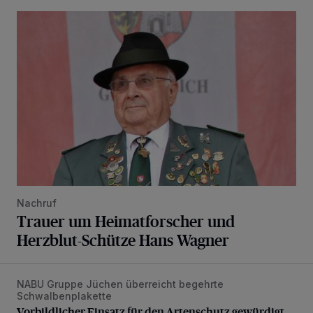
Trauer um Heimatforscher und Herzblut-Schütze Hans W
Nachruf
Trauer um Heimatforscher und
Herzblut-Schütze Hans Wagner
NABU Gruppe Jüchen überreicht begehrte
Vorbildlicher Einsatz für den Artenschutz gewürdigt
Schwalbenplakette
Vorbildlicher Einsatz für den Artenschutz gewürdigt