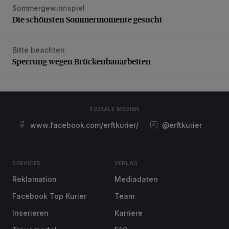
Sommergewinnspiel
Die schönsten Sommermomente gesucht
Die schönsten Sommermomente gesucht
Bitte beachten
Sperrung wegen Brückenbauarbeiten
Sperrung wegen Brückenbauarbeiten
SOZIALE MEDIEN
www.facebook.com/erftkurier/
@erftkurier
SERVICES
VERLAG
Reklamation
Mediadaten
Facebook Top Kurier
Team
Inserieren
Karriere