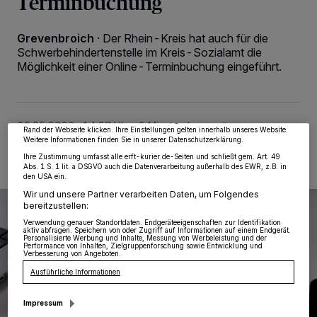
Terminbuchung
Grevenbroich
·
Der Rhein-Kreis hat auch für die
Schwerbehindertenstelle im Kreis-Sozialamt die
Wir und unsere
218
-Partner speichern und greifen auf personenbezogene Daten
wie Browserdaten oder eindeutige Kennungen auf Ihrem Gerät zu. Durch Auswahl
Möglichkeit einer Online-Terminbuchung eingeführt.
von OK aktivieren Sie Tracking-Technologien für die unter „Wir und unsere
Partner verarbeiten Daten, um Ihnen Dienste bereitzustellen“ aufgeführten
Zwecke. Wenn Tracker deaktiviert sind, sind manche Inhalte und Anzeigen
möglicherweise nicht mehr so relevant für Sie. Sie können dieses Menü jederzeit
wieder aufrufen, um Ihre Einstellungen zu ändern oder Ihre Einwilligung zu
widerrufen, indem Sie auf den Link Einstellungen oder Ablehnen am unteren
20.05.2026 , 14:27 Uhr
2 Minuten Lesezeit
Rand der Webseite klicken. Ihre Einstellungen gelten innerhalb unseres Website.
Weitere Informationen finden Sie in unserer Datenschutzerklärung.
Ihre Zustimmung umfasst alle erft-kurier.de-Seiten und schließt gem. Art. 49
Abs. 1 S. 1 lit. a DSGVO auch die Datenverarbeitung außerhalb des EWR, z.B. in
den USA ein.
Wir und unsere Partner verarbeiten Daten, um Folgendes
bereitzustellen:
Verwendung genauer Standortdaten. Endgeräteeigenschaften zur Identifikation
aktiv abfragen. Speichern von oder Zugriff auf Informationen auf einem Endgerät.
Personalisierte Werbung und Inhalte, Messung von Werbeleistung und der
Performance von Inhalten, Zielgruppenforschung sowie Entwicklung und
Verbesserung von Angeboten.
Ausführliche Informationen
Impressum