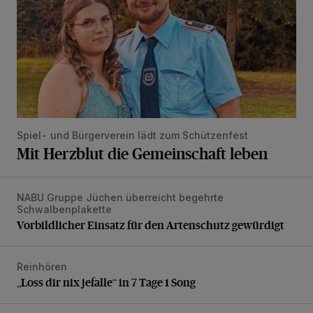
Spiel- und Bürgerverein lädt zum Schützenfest
Mit Herzblut die Gemeinschaft leben
NABU Gruppe Jüchen überreicht begehrte
Vorbildlicher Einsatz für den Artenschutz gewürdigt
Schwalbenplakette
Vorbildlicher Einsatz für den Artenschutz gewürdigt
Reinhören
„Loss dir nix jefalle“ in 7 Tage 1 Song
„Loss dir nix jefalle“ in 7 Tage 1 Song