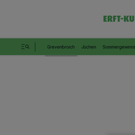
Grevenbroich
Jüchen
Sommergewinns