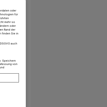
erdaten oder
chnologien für
führten
cht mehr so
 ändern oder
ren Rand der
 finden Sie in
. a DSGVO auch
n. Speichern
, Messung von
 und