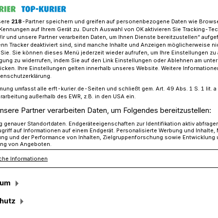
sere
218
-Partner speichern und greifen auf personenbezogene Daten wie Brows
Kennungen auf Ihrem Gerät zu. Durch Auswahl von OK aktivieren Sie Tracking-Te
Wir und unsere Partner verarbeiten Daten, um Ihnen Dienste bereitzustellen“ aufge
üße trotz Regen: Neue Deckschicht auf Allrather Kirmesplatz​
n Tracker deaktiviert sind, sind manche Inhalte und Anzeigen möglicherweise ni
r Sie. Sie können dieses Menü jederzeit wieder aufrufen, um Ihre Einstellungen zu
ligung zu widerrufen, indem Sie auf den Link Einstellungen oder Ablehnen am unte
icken. Ihre Einstellungen gelten innerhalb unseres Website. Weitere Informationen
tenschutzerklärung.
mung umfasst alle erft-kurier.de-Seiten und schließt gem. Art. 49 Abs. 1 S. 1 lit
icht auf Allrather
rarbeitung außerhalb des EWR, z.B. in den USA ein.
nsere Partner verarbeiten Daten, um Folgendes bereitzustellen:
genauer Standortdaten. Endgeräteeigenschaften zur Identifikation aktiv abfrage
griff auf Informationen auf einem Endgerät. Personalisierte Werbung und Inhalte
ung und der Performance von Inhalten, Zielgruppenforschung sowie Entwicklung
ng von Angeboten.
che Informationen
sich die Allrather Schützen über riesige
tz an der Bongarder Straße, die schon
sum
genfällen entstehen. Nach einem
n haben sich die Stadtbetriebe des
hutz
 mit einer neuen Deckschicht versehen.