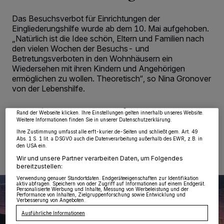
Das Besuchsverbot für Einrichtungen der
Eingliederungshilfe wurde ab dem 10. Mai aufgehoben.
„Natürlich ist die Idee schön, Eltern und Familien nach
den vielen Wochen der Besuchs- und
Betretungsverboten in den Wohnhäusern ein
Wir und unsere
218
-Partner speichern und greifen auf personenbezogene Daten
wie Browserdaten oder eindeutige Kennungen auf Ihrem Gerät zu. Durch Auswahl
Wiedersehen mit ihren Kindern und Angehörigen
von OK aktivieren Sie Tracking-Technologien für die unter „Wir und unsere
ermöglichen zu wollen. Theoretisch“, so Nina Gronover
Partner verarbeiten Daten, um Ihnen Dienste bereitzustellen“ aufgeführten
Zwecke. Wenn Tracker deaktiviert sind, sind manche Inhalte und Anzeigen
von der Lebenshilfe.
möglicherweise nicht mehr so relevant für Sie. Sie können dieses Menü jederzeit
wieder aufrufen, um Ihre Einstellungen zu ändern oder Ihre Einwilligung zu
widerrufen, indem Sie auf den Link Einstellungen oder Ablehnen am unteren
Rand der Webseite klicken. Ihre Einstellungen gelten innerhalb unseres Website.
Weitere Informationen finden Sie in unserer Datenschutzerklärung.
26.05.2020 , 09:12 Uhr
2 Minuten Lesezeit
Ihre Zustimmung umfasst alle erft-kurier.de-Seiten und schließt gem. Art. 49
Abs. 1 S. 1 lit. a DSGVO auch die Datenverarbeitung außerhalb des EWR, z.B. in
den USA ein.
Wir und unsere Partner verarbeiten Daten, um Folgendes
bereitzustellen:
Verwendung genauer Standortdaten. Endgeräteeigenschaften zur Identifikation
aktiv abfragen. Speichern von oder Zugriff auf Informationen auf einem Endgerät.
Personalisierte Werbung und Inhalte, Messung von Werbeleistung und der
Performance von Inhalten, Zielgruppenforschung sowie Entwicklung und
Verbesserung von Angeboten.
Ausführliche Informationen