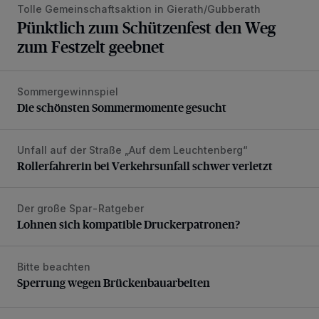
Tolle Gemeinschaftsaktion in Gierath/Gubberath
Pünktlich zum Schützenfest den Weg
zum Festzelt geebnet
Sommergewinnspiel
Die schönsten Sommermomente gesucht
Die schönsten Sommermomente gesucht
Unfall auf der Straße „Auf dem Leuchtenberg“
Rollerfahrerin bei Verkehrsunfall schwer verletzt
Rollerfahrerin bei Verkehrsunfall schwer verletzt
Der große Spar-Ratgeber
Lohnen sich kompatible Druckerpatronen?
Lohnen sich kompatible Druckerpatronen?
Bitte beachten
Sperrung wegen Brückenbauarbeiten
Sperrung wegen Brückenbauarbeiten