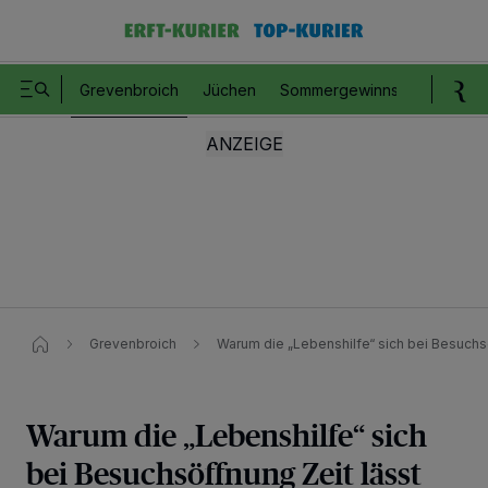
Grevenbroich
Jüchen
Sommergewinnspiel
Romm
Grevenbroich
Warum die „Lebenshilfe“ sich bei Besuchsö
Warum die „Lebenshilfe“ sich
bei Besuchsöffnung Zeit lässt