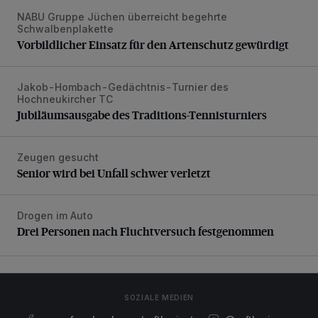
NABU Gruppe Jüchen überreicht begehrte
Vorbildlicher Einsatz für den Artenschutz gewürdigt
Schwalbenplakette
Vorbildlicher Einsatz für den Artenschutz gewürdigt
Jakob-Hombach-Gedächtnis-Turnier des
Jubiläumsausgabe des Traditions-Tennisturniers
Hochneukircher TC
Jubiläumsausgabe des Traditions-Tennisturniers
Zeugen gesucht
Senior wird bei Unfall schwer verletzt
Senior wird bei Unfall schwer verletzt
Drogen im Auto
Drei Personen nach Fluchtversuch festgenommen
Drei Personen nach Fluchtversuch festgenommen
SOZIALE MEDIEN