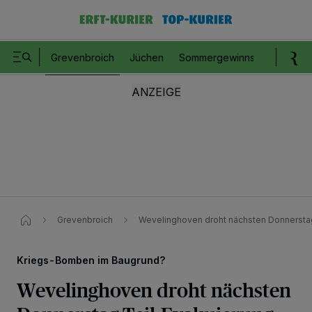
Grevenbroich
Jüchen
Sommergewinnspiel
Romm
Grevenbroich
Wevelinghoven droht nächsten Donnerstag
Kriegs-Bomben im Baugrund?
Wevelinghoven droht nächsten