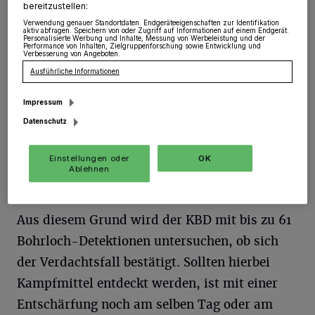
bereitzustellen:
Verdachtspunkt auf einen Bombenblindgänger
Verwendung genauer Standortdaten. Endgeräteeigenschaften zur Identifikation
aktiv abfragen. Speichern von oder Zugriff auf Informationen auf einem Endgerät.
aus dem Zweiten Weltkrieg untersucht.
Personalisierte Werbung und Inhalte, Messung von Werbeleistung und der
Performance von Inhalten, Zielgruppenforschung sowie Entwicklung und
Verbesserung von Angeboten.
Ausführliche Informationen
Betroffen ist ein noch unbebautes Grundstück
zwischen der Langwadener Straße und
Impressum
Römerstraße im Stadtteil Wevelinghoven. Das
Datenschutz
Ordnungsamt hat entschieden, mögliche
Einstellungen oder
OK
Kampfmittelbelastungen auszuräumen,
Ablehnen
solange die Flächen noch unbebaut sind.
Aus diesem Grund wird der KBD mit bis zu 61
Bohrloch-Detektionen untersuchen, ob sich
der Verdachtsfall bestätigt. Sollten hierbei
Kampfmittel entdeckt werden, ist mit einer
Entschärfung noch am selben Tag oder am