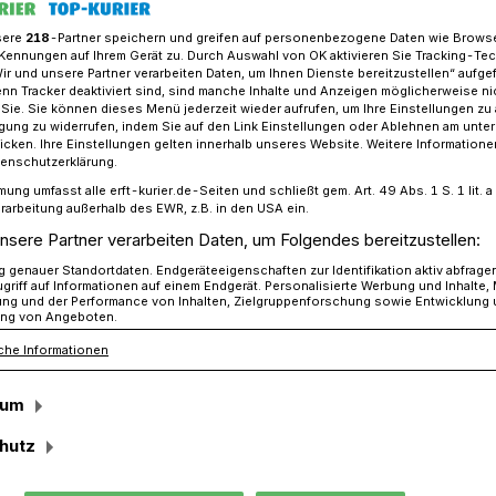
sere
218
-Partner speichern und greifen auf personenbezogene Daten wie Brows
Kennungen auf Ihrem Gerät zu. Durch Auswahl von OK aktivieren Sie Tracking-Te
Wir und unsere Partner verarbeiten Daten, um Ihnen Dienste bereitzustellen“ aufge
eiligungsaktion am geplanten Jugendlokal
n Tracker deaktiviert sind, sind manche Inhalte und Anzeigen möglicherweise ni
r Sie. Sie können dieses Menü jederzeit wieder aufrufen, um Ihre Einstellungen zu
ligung zu widerrufen, indem Sie auf den Link Einstellungen oder Ablehnen am unte
icken. Ihre Einstellungen gelten innerhalb unseres Website. Weitere Informationen
tenschutzerklärung.
am geplanten Jugendlokal
mung umfasst alle erft-kurier.de-Seiten und schließt gem. Art. 49 Abs. 1 S. 1 lit
rarbeitung außerhalb des EWR, z.B. in den USA ein.
 Dampflok?
nsere Partner verarbeiten Daten, um Folgendes bereitzustellen:
genauer Standortdaten. Endgeräteeigenschaften zur Identifikation aktiv abfrage
griff auf Informationen auf einem Endgerät. Personalisierte Werbung und Inhalte
ung und der Performance von Inhalten, Zielgruppenforschung sowie Entwicklung
vergangenen Freitag nicht die
ng von Angeboten.
 Experten zu, sondern es gestaltete sich
che Informationen
unten die erfahrenen Experten aus den
tronomie, Marketing und Programmleitung
sum
hutz