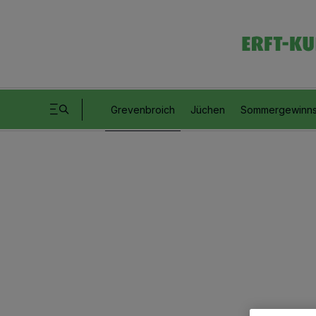
Grevenbroich
Jüchen
Sommergewinns