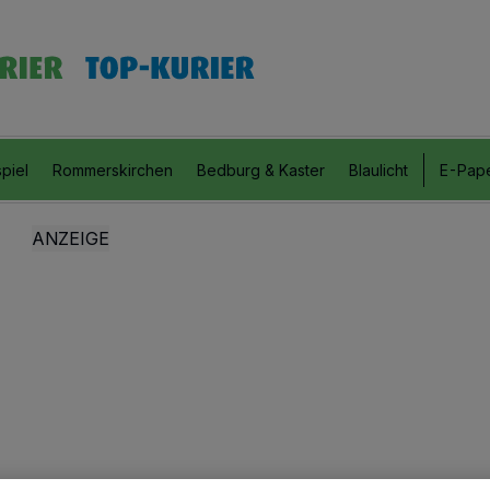
piel
Rommerskirchen
Bedburg & Kaster
Blaulicht
E-Pap