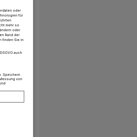
erdaten oder
chnologien für
führten
cht mehr so
 ändern oder
ren Rand der
 finden Sie in
. a DSGVO auch
n. Speichern
, Messung von
 und