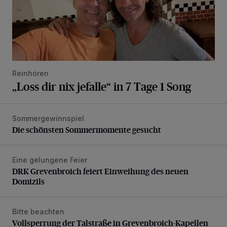
Reinhören
„Loss dir nix jefalle“ in 7 Tage 1 Song
Sommergewinnspiel
Die schönsten Sommermomente gesucht
Die schönsten Sommermomente gesucht
Eine gelungene Feier
DRK Grevenbroich feiert Einweihung des neuen Domizils
DRK Grevenbroich feiert Einweihung des neuen
Domizils
Bitte beachten
Vollsperrung der Talstraße in Grevenbroich-Kapellen
Vollsperrung der Talstraße in Grevenbroich-Kapellen