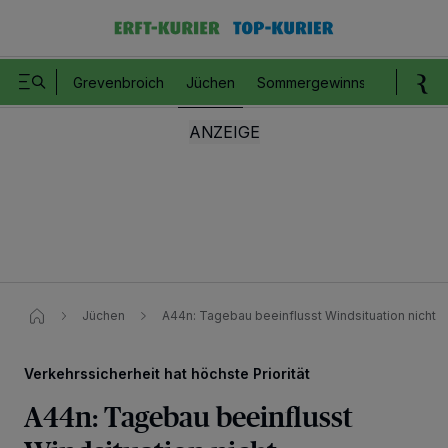
Grevenbroich
Jüchen
Sommergewinnspiel
Romm
Jüchen
A44n: Tagebau beeinflusst Windsituation nicht​
Verkehrssicherheit hat höchste Priorität
A44n: Tagebau beeinflusst