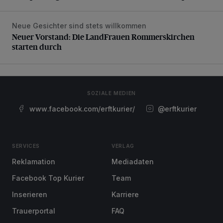
Neue Gesichter sind stets willkommen
Neuer Vorstand: Die LandFrauen Rommerskirchen starten 
Neuer Vorstand: Die LandFrauen Rommerskirchen
starten durch
SOZIALE MEDIEN
www.facebook.com/erftkurier/
@erftkurier
SERVICES
VERLAG
Reklamation
Mediadaten
Facebook Top Kurier
Team
Inserieren
Karriere
Trauerportal
FAQ