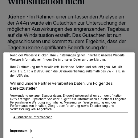
Windsituation nicht
Jüchen
·
Im Rahmen einer umfassenden Analyse an
Wir und unsere
218
-Partner speichern und greifen auf personenbezogene Daten
der A44n wurde ein Gutachten zur Untersuchung der
wie Browserdaten oder eindeutige Kennungen auf Ihrem Gerät zu. Durch Auswahl
möglichen Auswirkungen des angrenzenden Tagebaus
von OK aktivieren Sie Tracking-Technologien für die unter „Wir und unsere
auf die Windsituation erstellt. Das Gutachten ist nun
Partner verarbeiten Daten, um Ihnen Dienste bereitzustellen“ aufgeführten
Zwecke. Wenn Tracker deaktiviert sind, sind manche Inhalte und Anzeigen
abgeschlossen und kommt zu dem Ergebnis, dass der
möglicherweise nicht mehr so relevant für Sie. Sie können dieses Menü jederzeit
Tagebau keine signifikante Beeinflussung der
wieder aufrufen, um Ihre Einstellungen zu ändern oder Ihre Einwilligung zu
widerrufen, indem Sie auf den Link Einstellungen oder Ablehnen am unteren
Windsituation der Autobahnstrecke verursacht. Zudem
Rand der Webseite klicken. Ihre Einstellungen gelten innerhalb unseres Website.
seien die von der Autobahn GmbH des Bundes bereits
Weitere Informationen finden Sie in unserer Datenschutzerklärung.
frühzeitig veranlassten Maßnahmen angemessen.
Ihre Zustimmung umfasst alle erft-kurier.de-Seiten und schließt gem. Art. 49
Abs. 1 S. 1 lit. a DSGVO auch die Datenverarbeitung außerhalb des EWR, z.B. in
den USA ein.
Wir und unsere Partner verarbeiten Daten, um Folgendes
bereitzustellen:
03.11.2023 , 09:25 Uhr
2 Minuten Lesezeit
Verwendung genauer Standortdaten. Endgeräteeigenschaften zur Identifikation
aktiv abfragen. Speichern von oder Zugriff auf Informationen auf einem Endgerät.
Personalisierte Werbung und Inhalte, Messung von Werbeleistung und der
Performance von Inhalten, Zielgruppenforschung sowie Entwicklung und
Verbesserung von Angeboten.
Ausführliche Informationen
Impressum