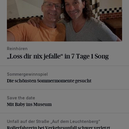
Reinhören
„Loss dir nix jefalle“ in 7 Tage 1 Song
Sommergewinnspiel
Die schönsten Sommermomente gesucht
Die schönsten Sommermomente gesucht
Save the date
Mit Baby ins Museum
Mit Baby ins Museum
Unfall auf der Straße „Auf dem Leuchtenberg“
Rollerfahrerin bei Verkehrsunfall schwer verletzt
Rollerfahrerin bei Verkehrsunfall schwer verletzt