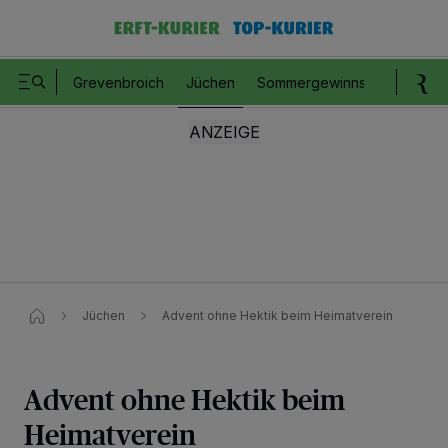
Grevenbroich
Jüchen
Sommergewinnspiel
Romm
Jüchen
Advent ohne Hektik beim Heimatverein
Advent ohne Hektik beim
Heimatverein
Wir und unsere
218
-Partner speichern und greifen auf personenbezogene Daten