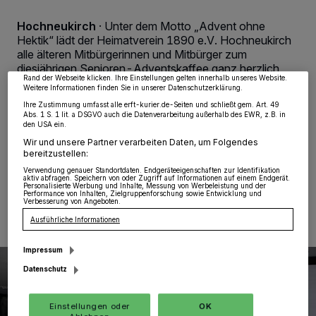
wie Browserdaten oder eindeutige Kennungen auf Ihrem Gerät zu. Durch Auswahl
von OK aktivieren Sie Tracking-Technologien für die unter „Wir und unsere
Hochneukirch
·
Unter dem Motto „Advent ohne
Partner verarbeiten Daten, um Ihnen Dienste bereitzustellen“ aufgeführten
Hektik“ lädt der Heimatverein 1890 e.V. Hochneukirch
Zwecke. Wenn Tracker deaktiviert sind, sind manche Inhalte und Anzeigen
möglicherweise nicht mehr so relevant für Sie. Sie können dieses Menü jederzeit
alle älteren Mitbürgerinnen und Mitbürger zum
wieder aufrufen, um Ihre Einstellungen zu ändern oder Ihre Einwilligung zu
diesjährigen Senioren-Adventskaffee ganz herzlich
widerrufen, indem Sie auf den Link Einstellungen oder Ablehnen am unteren
Rand der Webseite klicken. Ihre Einstellungen gelten innerhalb unseres Website.
ein. Der Präsident des Vereins Benedikt Obst ist davon
Weitere Informationen finden Sie in unserer Datenschutzerklärung.
überzeugt, dass auch in diesem Jahr eine
Ihre Zustimmung umfasst alle erft-kurier.de-Seiten und schließt gem. Art. 49
vorweihnachtliche Stimmung die Veranstaltung
Abs. 1 S. 1 lit. a DSGVO auch die Datenverarbeitung außerhalb des EWR, z.B. in
begleiten wird.
den USA ein.
Wir und unsere Partner verarbeiten Daten, um Folgendes
bereitzustellen:
Verwendung genauer Standortdaten. Endgeräteeigenschaften zur Identifikation
aktiv abfragen. Speichern von oder Zugriff auf Informationen auf einem Endgerät.
25.11.2014 , 13:23 Uhr
Eine Minute Lesezeit
Personalisierte Werbung und Inhalte, Messung von Werbeleistung und der
Performance von Inhalten, Zielgruppenforschung sowie Entwicklung und
Verbesserung von Angeboten.
Ausführliche Informationen
Impressum
Datenschutz
Einstellungen oder
OK