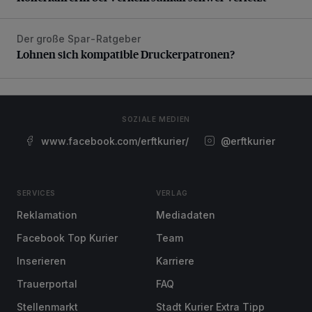
Der große Spar-Ratgeber
Lohnen sich kompatible Druckerpatronen?
Lohnen sich kompatible Druckerpatronen?
SOZIALE MEDIEN
www.facebook.com/erftkurier/
@erftkurier
SERVICES
VERLAG
Reklamation
Mediadaten
Facebook Top Kurier
Team
Inserieren
Karriere
Trauerportal
FAQ
Stellenmarkt
Stadt Kurier Extra Tipp