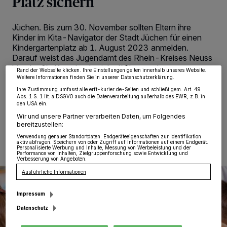
Platz sichern
Wir und unsere
218
-Partner speichern und greifen auf personenbezogene Daten
wie Browserdaten oder eindeutige Kennungen auf Ihrem Gerät zu. Durch Auswahl
Jüchen. Bis zum 30. November sollten Eltern ihre
von OK aktivieren Sie Tracking-Technologien für die unter „Wir und unsere
Partner verarbeiten Daten, um Ihnen Dienste bereitzustellen“ aufgeführten
Kinder im Kita-Navigator der Stadt Jüchen für einen
Zwecke. Wenn Tracker deaktiviert sind, sind manche Inhalte und Anzeigen
Kindergartenplatz ab 1. August 2023 anmelden.
möglicherweise nicht mehr so relevant für Sie. Sie können dieses Menü jederzeit
Darauf weist das Jugendamt des Rhein-Kreises Neuss
wieder aufrufen, um Ihre Einstellungen zu ändern oder Ihre Einwilligung zu
widerrufen, indem Sie auf den Link Einstellungen oder Ablehnen am unteren
hin, das für Korschenbroich, Jüchen und
Rand der Webseite klicken. Ihre Einstellungen gelten innerhalb unseres Website.
Rommerskirchen zuständig ist.
Weitere Informationen finden Sie in unserer Datenschutzerklärung.
Ihre Zustimmung umfasst alle erft-kurier.de-Seiten und schließt gem. Art. 49
Abs. 1 S. 1 lit. a DSGVO auch die Datenverarbeitung außerhalb des EWR, z.B. in
den USA ein.
Wir und unsere Partner verarbeiten Daten, um Folgendes
15.07.2022 , 11:50 Uhr
Eine Minute Lesezeit
bereitzustellen:
Verwendung genauer Standortdaten. Endgeräteeigenschaften zur Identifikation
aktiv abfragen. Speichern von oder Zugriff auf Informationen auf einem Endgerät.
Personalisierte Werbung und Inhalte, Messung von Werbeleistung und der
Performance von Inhalten, Zielgruppenforschung sowie Entwicklung und
Verbesserung von Angeboten.
Ausführliche Informationen
Impressum
Datenschutz