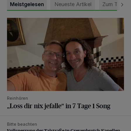
Meistgelesen
Neueste Artikel
Zum Thema
„Loss dir nix jefalle“ in 7 Tage 1 Song
Reinhören
„Loss dir nix jefalle“ in 7 Tage 1 Song
Bitte beachten
Vollsperrung der Talstraße in Grevenbroich-Kapellen
Vollsperrung der Talstraße in Grevenbroich-Kapellen