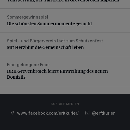
Sommergewinnspiel
Die schönsten Sommermomente gesucht
Die schönsten Sommermomente gesucht
Spiel- und Bürgerverein lädt zum Schützenfest
Mit Herzblut die Gemeinschaft leben
Mit Herzblut die Gemeinschaft leben
Eine gelungene Feier
DRK Grevenbroich feiert Einweihung des neuen Domizils
DRK Grevenbroich feiert Einweihung des neuen
Domizils
SOZIALE MEDIEN
www.facebook.com/erftkurier/
@erftkurier