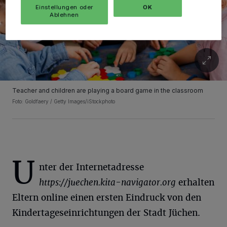
Einstellungen oder
OK
Ablehnen
Teacher and children are playing a board game in the classroom
Foto: Goldfaery / Getty Images/iStockphoto
U
nter der Internetadresse
https://juechen.kita-navigator.org
erhalten
Eltern online einen ersten Eindruck von den
Kindertageseinrichtungen der Stadt Jüchen.