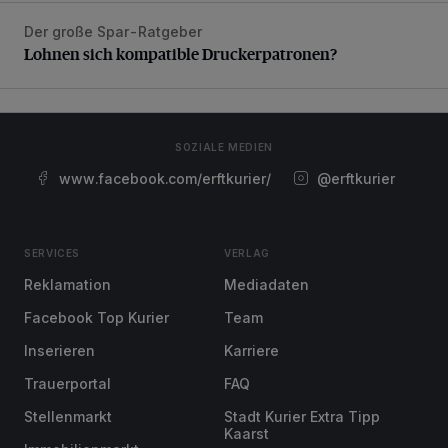
Der große Spar-Ratgeber
Lohnen sich kompatible Druckerpatronen?
Lohnen sich kompatible Druckerpatronen?
SOZIALE MEDIEN
www.facebook.com/erftkurier/
@erftkurier
SERVICES
VERLAG
Reklamation
Mediadaten
Facebook Top Kurier
Team
Inserieren
Karriere
Trauerportal
FAQ
Stellenmarkt
Stadt Kurier Extra Tipp
Kaarst