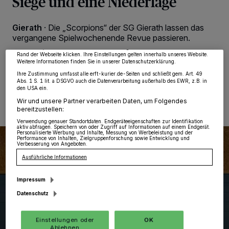
Siege und eine Niederlage
wie Browserdaten oder eindeutige Kennungen auf Ihrem Gerät zu. Durch Auswahl
von OK aktivieren Sie Tracking-Technologien für die unter „Wir und unsere
Partner verarbeiten Daten, um Ihnen Dienste bereitzustellen“ aufgeführten
Gierath
·
Die „Scorpions“ der SG Gierath lassen das
Zwecke. Wenn Tracker deaktiviert sind, sind manche Inhalte und Anzeigen
möglicherweise nicht mehr so relevant für Sie. Sie können dieses Menü jederzeit
vergangene Spielwochenende Revue passieren.
wieder aufrufen, um Ihre Einstellungen zu ändern oder Ihre Einwilligung zu
widerrufen, indem Sie auf den Link Einstellungen oder Ablehnen am unteren
Rand der Webseite klicken. Ihre Einstellungen gelten innerhalb unseres Website.
Weitere Informationen finden Sie in unserer Datenschutzerklärung.
Ihre Zustimmung umfasst alle erft-kurier.de-Seiten und schließt gem. Art. 49
28.02.2025 , 12:05 Uhr
Eine Minute Lesezeit
Abs. 1 S. 1 lit. a DSGVO auch die Datenverarbeitung außerhalb des EWR, z.B. in
den USA ein.
Wir und unsere Partner verarbeiten Daten, um Folgendes
bereitzustellen:
Verwendung genauer Standortdaten. Endgeräteeigenschaften zur Identifikation
aktiv abfragen. Speichern von oder Zugriff auf Informationen auf einem Endgerät.
Personalisierte Werbung und Inhalte, Messung von Werbeleistung und der
Performance von Inhalten, Zielgruppenforschung sowie Entwicklung und
Verbesserung von Angeboten.
Ausführliche Informationen
Impressum
Datenschutz
Einstellungen oder
OK
Ablehnen