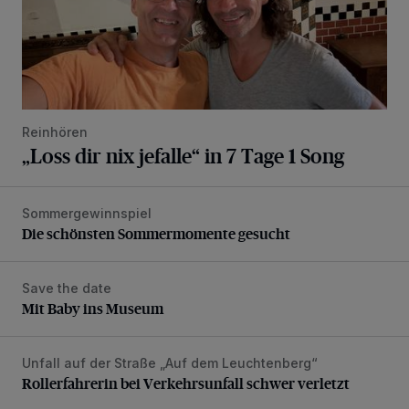
Reinhören
„Loss dir nix jefalle“ in 7 Tage 1 Song
Sommergewinnspiel
Die schönsten Sommermomente gesucht
Die schönsten Sommermomente gesucht
Save the date
Mit Baby ins Museum
Mit Baby ins Museum
Unfall auf der Straße „Auf dem Leuchtenberg“
Rollerfahrerin bei Verkehrsunfall schwer verletzt
Rollerfahrerin bei Verkehrsunfall schwer verletzt