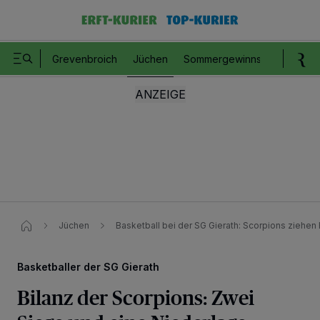
Grevenbroich
Jüchen
Sommergewinnspiel
Romm
Jüchen
Basketball bei der SG Gierath: Scorpions ziehen 
Basketballer der SG Gierath
Bilanz der Scorpions: Zwei
Wir und unsere
218
-Partner speichern und greifen auf personenbezogene Daten