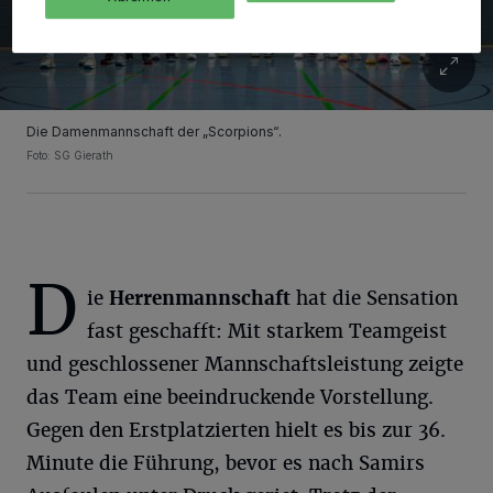
Die Damenmannschaft der „Scorpions“.
Foto: SG Gierath
D
ie
Herrenmannschaft
hat die Sensation
fast geschafft: Mit starkem Teamgeist
und geschlossener Mannschaftsleistung zeigte
das Team eine beeindruckende Vorstellung.
Gegen den Erstplatzierten hielt es bis zur 36.
Minute die Führung, bevor es nach Samirs