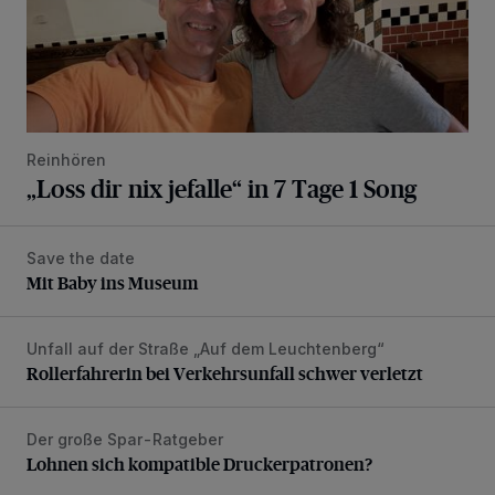
Reinhören
„Loss dir nix jefalle“ in 7 Tage 1 Song
Save the date
Mit Baby ins Museum
Mit Baby ins Museum
Unfall auf der Straße „Auf dem Leuchtenberg“
Rollerfahrerin bei Verkehrsunfall schwer verletzt
Rollerfahrerin bei Verkehrsunfall schwer verletzt
Der große Spar-Ratgeber
Lohnen sich kompatible Druckerpatronen?
Lohnen sich kompatible Druckerpatronen?