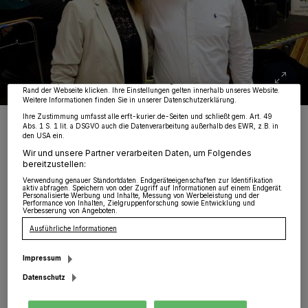
Wir und unsere
218
-Partner speichern und greifen auf personenbezogene Daten
wie Browserdaten oder eindeutige Kennungen auf Ihrem Gerät zu. Durch Auswahl
von OK aktivieren Sie Tracking-Technologien für die unter „Wir und unsere
Partner verarbeiten Daten, um Ihnen Dienste bereitzustellen“ aufgeführten
Zwecke. Wenn Tracker deaktiviert sind, sind manche Inhalte und Anzeigen
möglicherweise nicht mehr so relevant für Sie. Sie können dieses Menü jederzeit
wieder aufrufen, um Ihre Einstellungen zu ändern oder Ihre Einwilligung zu
widerrufen, indem Sie auf den Link Einstellungen oder Ablehnen am unteren
Rand der Webseite klicken. Ihre Einstellungen gelten innerhalb unseres Website.
Weitere Informationen finden Sie in unserer Datenschutzerklärung.
Ihre Zustimmung umfasst alle erft-kurier.de-Seiten und schließt gem. Art. 49
Jens und Jacqueline Reipen sind das neue Kronprinzenpaar des
Abs. 1 S. 1 lit. a DSGVO auch die Datenverarbeitung außerhalb des EWR, z.B. in
BSHV Jüchen.
den USA ein.
Foto: Rita Lonyai
Wir und unsere Partner verarbeiten Daten, um Folgendes
bereitzustellen:
Verwendung genauer Standortdaten. Endgeräteeigenschaften zur Identifikation
aktiv abfragen. Speichern von oder Zugriff auf Informationen auf einem Endgerät.
Personalisierte Werbung und Inhalte, Messung von Werbeleistung und der
Performance von Inhalten, Zielgruppenforschung sowie Entwicklung und
Verbesserung von Angeboten.
A
Ausführliche Informationen
ufgrund der laufenden
Sanierungsarbeiten in der Zweifach-
Impressum
Sporthalle neben dem Jüchener Schwimmbad
Datenschutz
mussten die Schützen in diesem Jahr in die