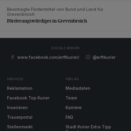
Beantragte Fördermittel von Bund und Land für
Förderungswürdiges in Grevenbroich
Grevenbroich
Förderungswürdiges in Grevenbroich
SOZIALE MEDIEN
www.facebook.com/erftkurier/
@erftkurier
SERVICES
VERLAG
Reklamation
Mediadaten
Facebook Top Kurier
Team
Inserieren
Karriere
Trauerportal
FAQ
Stellenmarkt
Stadt Kurier Extra Tipp