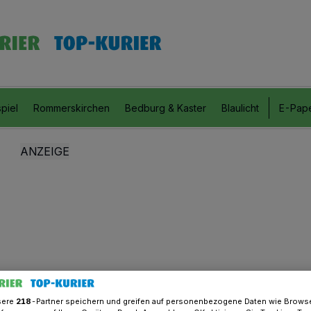
piel
Rommerskirchen
Bedburg & Kaster
Blaulicht
E-Pap
sere
218
-Partner speichern und greifen auf personenbezogene Daten wie Brows