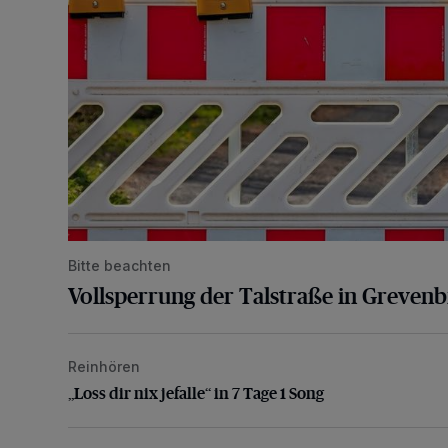
Bitte beachten
Vollsperrung der Talstraße in Greven
Reinhören
„Loss dir nix jefalle“ in 7 Tage 1 Song
„Loss dir nix jefalle“ in 7 Tage 1 Song