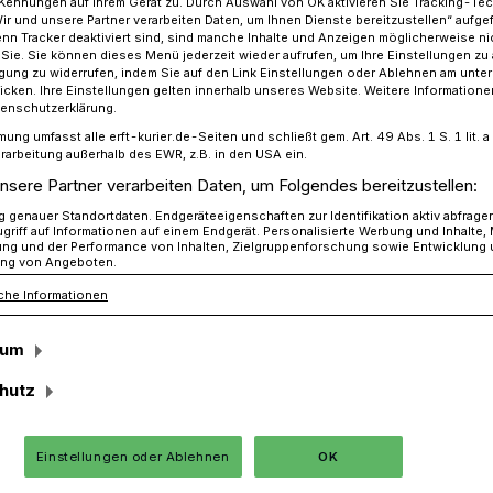
Kennungen auf Ihrem Gerät zu. Durch Auswahl von OK aktivieren Sie Tracking-Te
Wir und unsere Partner verarbeiten Daten, um Ihnen Dienste bereitzustellen“ aufge
n Tracker deaktiviert sind, sind manche Inhalte und Anzeigen möglicherweise ni
r Sie. Sie können dieses Menü jederzeit wieder aufrufen, um Ihre Einstellungen zu
ligung zu widerrufen, indem Sie auf den Link Einstellungen oder Ablehnen am unte
 sich neu auf​
icken. Ihre Einstellungen gelten innerhalb unseres Website. Weitere Informationen
tenschutzerklärung.
mung umfasst alle erft-kurier.de-Seiten und schließt gem. Art. 49 Abs. 1 S. 1 lit
rarbeitung außerhalb des EWR, z.B. in den USA ein.
evorsitzender
nsere Partner verarbeiten Daten, um Folgendes bereitzustellen:
tellt Weichen für
genauer Standortdaten. Endgeräteeigenschaften zur Identifikation aktiv abfrage
griff auf Informationen auf einem Endgerät. Personalisierte Werbung und Inhalte
ung und der Performance von Inhalten, Zielgruppenforschung sowie Entwicklung
ng von Angeboten.
en Jahre
che Informationen
sum
derversammlung hat die CDU Jüchen
hutz
e Weichen für die kommenden Jahre
zender ist Justin Krönauer, der von seinen
rs, Mario Broisch und Stefan Heckhausen
Einstellungen oder Ablehnen
OK