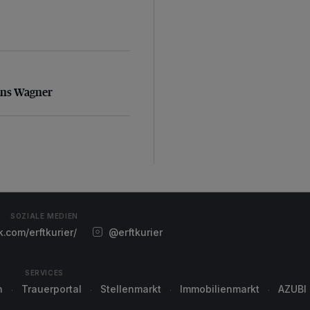
ans Wagner
ans Wagner
SOZIALE MEDIEN
com/erftkurier/
@erftkurier
SERVICES
n
Trauerportal
Stellenmarkt
Immobilienmarkt
AZUBI