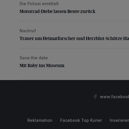
Die Polizei ermittelt
Motorrad-Diebe lassen Beute zurück
Motorrad-Diebe lassen Beute zurück
Nachruf
Trauer um Heimatforscher und Herzblut-Schütze H
Trauer um Heimatforscher und Herzblut-Schütze H
Save the date
Mit Baby ins Museum
Mit Baby ins Museum
www.facebook.
Reklamation
Facebook Top Kurier
Inseriere