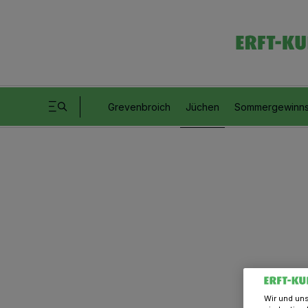
Grevenbroich
Jüchen
Sommergewinns
Wir und un