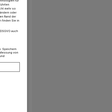
chnologien für
führten
cht mehr so
 ändern oder
ren Rand der
 finden Sie in
. a DSGVO auch
n. Speichern
, Messung von
 und