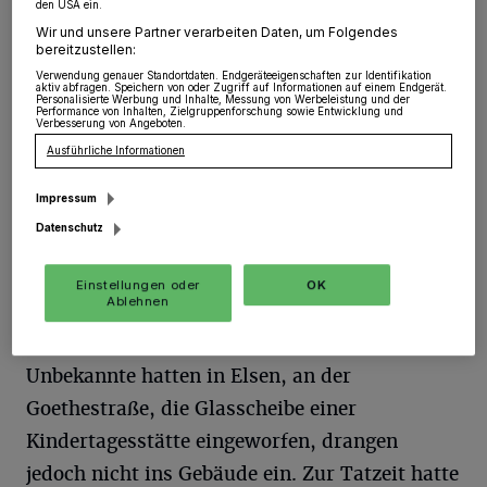
den USA ein.
Wir und unsere Partner verarbeiten Daten, um Folgendes
Grevenbroich
·
In der Nacht zum Montag, gegen 3.45
bereitzustellen:
Uhr, erhielt die Polizei über einen Anwohner Kenntnis
Verwendung genauer Standortdaten. Endgeräteeigenschaften zur Identifikation
von einem vermeintlichen Einbruchversuch.
aktiv abfragen. Speichern von oder Zugriff auf Informationen auf einem Endgerät.
Personalisierte Werbung und Inhalte, Messung von Werbeleistung und der
Performance von Inhalten, Zielgruppenforschung sowie Entwicklung und
Verbesserung von Angeboten.
Ausführliche Informationen
22.01.2019 , 08:57 Uhr
Eine Minute Lesezeit
Impressum
Datenschutz
Einstellungen oder
OK
Ablehnen
Unbekannte hatten in Elsen, an der
Goethestraße, die Glasscheibe einer
Kindertagesstätte eingeworfen, drangen
jedoch nicht ins Gebäude ein. Zur Tatzeit hatte