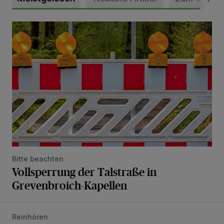
Vollsperrung der Talstraße in Grevenbroich-Kapellen
Bitte beachten
Vollsperrung der Talstraße in
Grevenbroich-Kapellen
Reinhören
„Loss dir nix jefalle“ in 7 Tage 1 Song