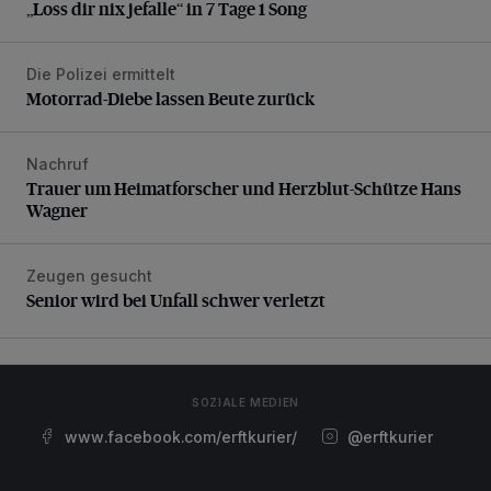
„Loss dir nix jefalle“ in 7 Tage 1 Song
Die Polizei ermittelt
Motorrad-Diebe lassen Beute zurück
Motorrad-Diebe lassen Beute zurück
Nachruf
Trauer um Heimatforscher und Herzblut-Schütze Hans W
Trauer um Heimatforscher und Herzblut-Schütze Hans
Wagner
Zeugen gesucht
Senior wird bei Unfall schwer verletzt
Senior wird bei Unfall schwer verletzt
SOZIALE MEDIEN
www.facebook.com/erftkurier/
@erftkurier