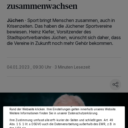
zusammenwachsen
Jüchen
·
Sport bringt Menschen zusammen, auch in
Krisenzeiten. Das haben die Jüchener Sportvereine
bewiesen. Heinz Kiefer, Vorsitzender des
Stadtsportverbandes Jüchen, wünscht sich daher, dass
die Vereine in Zukunft noch mehr Gehör bekommen.
04.01.2023 , 09:30 Uhr
3 Minuten Lesezeit
Wir und unsere
218
-Partner speichern und greifen auf personenbezogene Daten
wie Browserdaten oder eindeutige Kennungen auf Ihrem Gerät zu. Durch Auswahl
von OK aktivieren Sie Tracking-Technologien für die unter „Wir und unsere
Partner verarbeiten Daten, um Ihnen Dienste bereitzustellen“ aufgeführten
Zwecke. Wenn Tracker deaktiviert sind, sind manche Inhalte und Anzeigen
möglicherweise nicht mehr so relevant für Sie. Sie können dieses Menü jederzeit
wieder aufrufen, um Ihre Einstellungen zu ändern oder Ihre Einwilligung zu
widerrufen, indem Sie auf den Link Einstellungen oder Ablehnen am unteren
Rand der Webseite klicken. Ihre Einstellungen gelten innerhalb unseres Website.
Weitere Informationen finden Sie in unserer Datenschutzerklärung.
Ihre Zustimmung umfasst alle erft-kurier.de-Seiten und schließt gem. Art. 49
Abs. 1 S. 1 lit. a DSGVO auch die Datenverarbeitung außerhalb des EWR, z.B. in