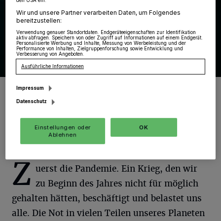
den USA ein.
Wir und unsere Partner verarbeiten Daten, um Folgendes
bereitzustellen:
Verwendung genauer Standortdaten. Endgeräteeigenschaften zur Identifikation
aktiv abfragen. Speichern von oder Zugriff auf Informationen auf einem Endgerät.
Personalisierte Werbung und Inhalte, Messung von Werbeleistung und der
Performance von Inhalten, Zielgruppenforschung sowie Entwicklung und
Verbesserung von Angeboten.
Ausführliche Informationen
SSV-Vorsitzender Heinz Kiefer möchte, dass dem Sport eine
Impressum
Stimme gegeben wird.
Datenschutz
Foto: Heinz Kiefer
Einstellungen oder
OK
Ablehnen
Z
uerst die Pandemie. Ein Krieg, den wir
zu Beginn des Jahres nicht für möglich
gehalten hätten, beschäftigt und belastet uns
alle. Die Not in vielen Teilen unseres Planeten