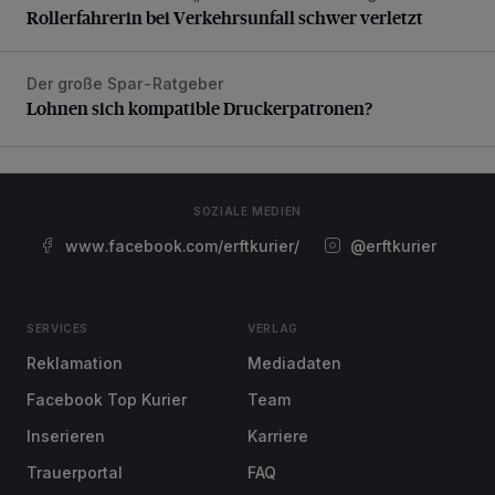
Rollerfahrerin bei Verkehrsunfall schwer verletzt
Der große Spar-Ratgeber
Lohnen sich kompatible Druckerpatronen?
Lohnen sich kompatible Druckerpatronen?
SOZIALE MEDIEN
www.facebook.com/erftkurier/
@erftkurier
SERVICES
VERLAG
Reklamation
Mediadaten
Facebook Top Kurier
Team
Inserieren
Karriere
Trauerportal
FAQ