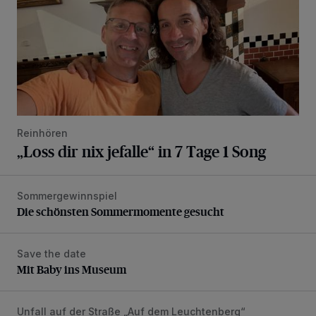
Reinhören
„Loss dir nix jefalle“ in 7 Tage 1 Song
Sommergewinnspiel
Die schönsten Sommermomente gesucht
Die schönsten Sommermomente gesucht
Save the date
Mit Baby ins Museum
Mit Baby ins Museum
Unfall auf der Straße „Auf dem Leuchtenberg“
Rollerfahrerin bei Verkehrsunfall schwer verletzt