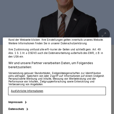
Wir und unsere
218
-Partner speichern und greifen auf personenbezogene Daten
wie Browserdaten oder eindeutige Kennungen auf Ihrem Gerät zu. Durch Auswahl
von OK aktivieren Sie Tracking-Technologien für die unter „Wir und unsere
Partner verarbeiten Daten, um Ihnen Dienste bereitzustellen“ aufgeführten
Zwecke. Wenn Tracker deaktiviert sind, sind manche Inhalte und Anzeigen
möglicherweise nicht mehr so relevant für Sie. Sie können dieses Menü jederzeit
wieder aufrufen, um Ihre Einstellungen zu ändern oder Ihre Einwilligung zu
widerrufen, indem Sie auf den Link Einstellungen oder Ablehnen am unteren
Rand der Webseite klicken. Ihre Einstellungen gelten innerhalb unseres Website.
Weitere Informationen finden Sie in unserer Datenschutzerklärung.
Bürgermeister Harald Zillikens dankt allen, die daran mitgearbeitet
Ihre Zustimmung umfasst alle erft-kurier.de-Seiten und schließt gem. Art. 49
haben, Jüchen lebenswert zu gestalten.
Abs. 1 S. 1 lit. a DSGVO auch die Datenverarbeitung außerhalb des EWR, z.B. in
den USA ein.
Foto: Stadt Jüchen
Wir und unsere Partner verarbeiten Daten, um Folgendes
bereitzustellen:
Verwendung genauer Standortdaten. Endgeräteeigenschaften zur Identifikation
aktiv abfragen. Speichern von oder Zugriff auf Informationen auf einem Endgerät.
Personalisierte Werbung und Inhalte, Messung von Werbeleistung und der
Performance von Inhalten, Zielgruppenforschung sowie Entwicklung und
Verbesserung von Angeboten.
D
as Jahr 2023 hat uns auf vielen Ebenen
Ausführliche Informationen
herausgefordert. Die weltpolitische
Impressum
Lage hat sich durch den Überfall der Hamas
Datenschutz