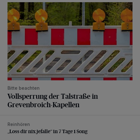
Vollsperrung der Talstraße in Grevenbroich-Kapellen
Bitte beachten
Vollsperrung der Talstraße in
Grevenbroich-Kapellen
Reinhören
„Loss dir nix jefalle“ in 7 Tage 1 Song
„Loss dir nix jefalle“ in 7 Tage 1 Song