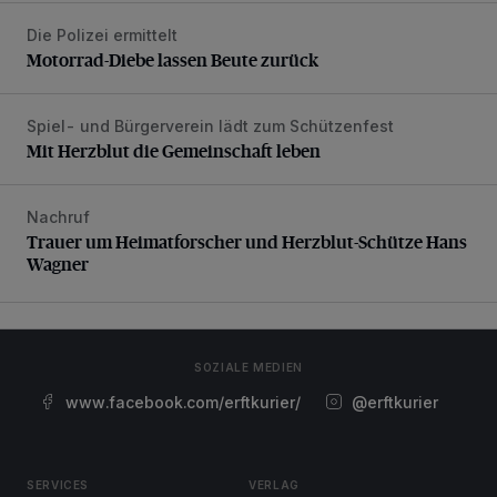
Die Polizei ermittelt
Motorrad-Diebe lassen Beute zurück
Motorrad-Diebe lassen Beute zurück
Spiel- und Bürgerverein lädt zum Schützenfest
Mit Herzblut die Gemeinschaft leben
Mit Herzblut die Gemeinschaft leben
Nachruf
Trauer um Heimatforscher und Herzblut-Schütze Hans W
Trauer um Heimatforscher und Herzblut-Schütze Hans
Wagner
SOZIALE MEDIEN
www.facebook.com/erftkurier/
@erftkurier
SERVICES
VERLAG