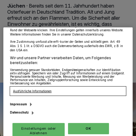
wie Browserdaten oder eindeutige Kennungen auf Ihrem Gerät zu. Durch Auswahl
Jüchen
·
Bereits seit dem 11. Jahrhundert haben
von OK aktivieren Sie Tracking-Technologien für die unter „Wir und unsere
Partner verarbeiten Daten, um Ihnen Dienste bereitzustellen“ aufgeführten
Osterfeuer in Deutschland Tradition. Alt und Jung
Zwecke. Wenn Tracker deaktiviert sind, sind manche Inhalte und Anzeigen
erfreut sich an den Flammen. Um die Sicherheit aller
möglicherweise nicht mehr so relevant für Sie. Sie können dieses Menü jederzeit
wieder aufrufen, um Ihre Einstellungen zu ändern oder Ihre Einwilligung zu
Einwohner zu gewährleisten, ist es wichtig, dass
widerrufen, indem Sie auf den Link Einstellungen oder Ablehnen am unteren
Osterfeuer ordnungsgemäß angezeigt werden.
Rand der Webseite klicken. Ihre Einstellungen gelten innerhalb unseres Website.
Weitere Informationen finden Sie in unserer Datenschutzerklärung.
Ihre Zustimmung umfasst alle erft-kurier.de-Seiten und schließt gem. Art. 49
Abs. 1 S. 1 lit. a DSGVO auch die Datenverarbeitung außerhalb des EWR, z.B. in
den USA ein.
24.03.2026 , 08:00 Uhr
Eine Minute Lesezeit
Wir und unsere Partner verarbeiten Daten, um Folgendes
bereitzustellen:
Verwendung genauer Standortdaten. Endgeräteeigenschaften zur Identifikation
aktiv abfragen. Speichern von oder Zugriff auf Informationen auf einem Endgerät.
Personalisierte Werbung und Inhalte, Messung von Werbeleistung und der
Performance von Inhalten, Zielgruppenforschung sowie Entwicklung und
Verbesserung von Angeboten.
Ausführliche Informationen
Impressum
Datenschutz
Einstellungen oder
OK
Ablehnen