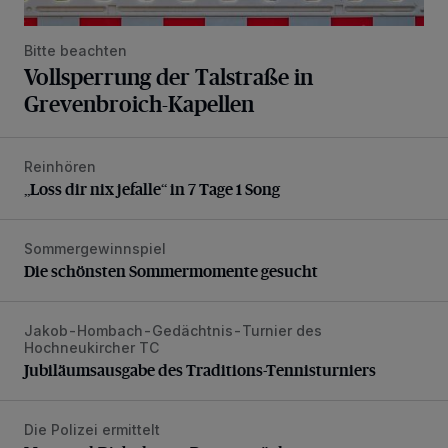
Bitte beachten
Vollsperrung der Talstraße in
Grevenbroich-Kapellen
Reinhören
„Loss dir nix jefalle“ in 7 Tage 1 Song
„Loss dir nix jefalle“ in 7 Tage 1 Song
Sommergewinnspiel
Die schönsten Sommermomente gesucht
Die schönsten Sommermomente gesucht
Jakob-Hombach-Gedächtnis-Turnier des
Jubiläumsausgabe des Traditions-Tennisturniers
Hochneukircher TC
Jubiläumsausgabe des Traditions-Tennisturniers
Die Polizei ermittelt
Motorrad-Diebe lassen Beute zurück