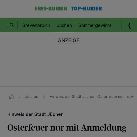
Grevenbroich
Jüchen
Sommergewinnspiel
Romm
Jüchen
Hinweis der Stadt Jüchen: Osterfeuer nur mit A
Hinweis der Stadt Jüchen
Osterfeuer nur mit Anmeldung
Wir und unsere
218
-Partner speichern und greifen auf personenbezogene Daten