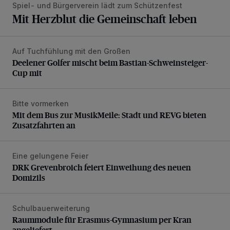
Spiel- und Bürgerverein lädt zum Schützenfest
Mit Herzblut die Gemeinschaft leben
Auf Tuchfühlung mit den Großen
Deelener Golfer mischt beim Bastian-Schweinsteiger-Cup 
Deelener Golfer mischt beim Bastian-Schweinsteiger-
Cup mit
Bitte vormerken
Mit dem Bus zur MusikMeile: Stadt und REVG bieten Zusat
Mit dem Bus zur MusikMeile: Stadt und REVG bieten
Zusatzfahrten an
Eine gelungene Feier
DRK Grevenbroich feiert Einweihung des neuen Domizils
DRK Grevenbroich feiert Einweihung des neuen
Domizils
Schulbauerweiterung
Raummodule für Erasmus-Gymnasium per Kran angeliefer
Raummodule für Erasmus-Gymnasium per Kran
angeliefert