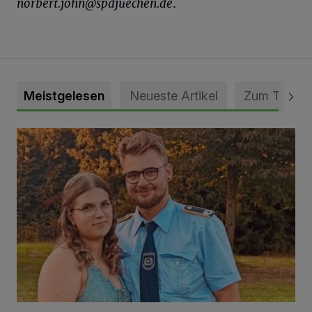
norbert.john@spdjuechen.
de
.
Meistgelesen
Neueste Artikel
Zum Thema
Mit Herzblut die Gemeinschaft leben