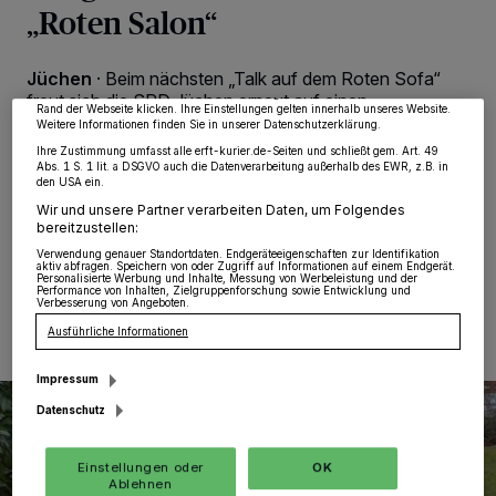
wie Browserdaten oder eindeutige Kennungen auf Ihrem Gerät zu. Durch Auswahl
„Roten Salon“
von OK aktivieren Sie Tracking-Technologien für die unter „Wir und unsere
Partner verarbeiten Daten, um Ihnen Dienste bereitzustellen“ aufgeführten
Zwecke. Wenn Tracker deaktiviert sind, sind manche Inhalte und Anzeigen
möglicherweise nicht mehr so relevant für Sie. Sie können dieses Menü jederzeit
Jüchen
·
Beim nächsten „Talk auf dem Roten Sofa“
wieder aufrufen, um Ihre Einstellungen zu ändern oder Ihre Einwilligung zu
widerrufen, indem Sie auf den Link Einstellungen oder Ablehnen am unteren
freut sich die SPD Jüchen erneut auf einen
Rand der Webseite klicken. Ihre Einstellungen gelten innerhalb unseres Website.
spannenden Gast: Am Dienstag, 6. Februar, nimmt um
Weitere Informationen finden Sie in unserer Datenschutzerklärung.
19 Uhr die ehemalige Jüchener Bürgermeisterin
Ihre Zustimmung umfasst alle erft-kurier.de-Seiten und schließt gem. Art. 49
Margarete Kranz Platz im „Roten Salon“ an der
Abs. 1 S. 1 lit. a DSGVO auch die Datenverarbeitung außerhalb des EWR, z.B. in
den USA ein.
Odenkirchener Straße 26.
Wir und unsere Partner verarbeiten Daten, um Folgendes
bereitzustellen:
Verwendung genauer Standortdaten. Endgeräteeigenschaften zur Identifikation
aktiv abfragen. Speichern von oder Zugriff auf Informationen auf einem Endgerät.
02.02.2024 , 08:00 Uhr
Eine Minute Lesezeit
Personalisierte Werbung und Inhalte, Messung von Werbeleistung und der
Performance von Inhalten, Zielgruppenforschung sowie Entwicklung und
Verbesserung von Angeboten.
Ausführliche Informationen
Impressum
Datenschutz
Einstellungen oder
OK
Ablehnen