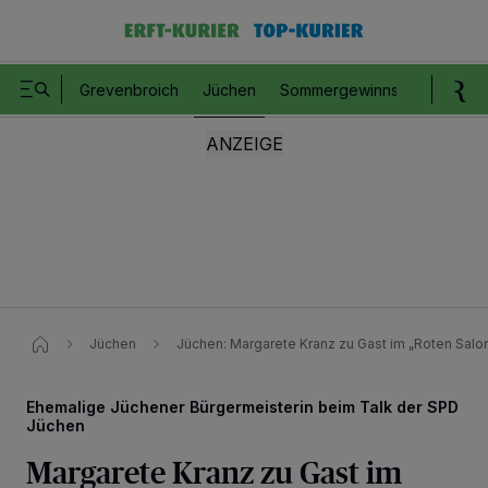
Grevenbroich
Jüchen
Sommergewinnspiel
Romm
Jüchen
Jüchen: Margarete Kranz zu Gast im „Roten Salon
Ehemalige Jüchener Bürgermeisterin beim Talk der SPD
Jüchen
Margarete Kranz zu Gast im
Wir und unsere
218
-Partner speichern und greifen auf personenbezogene Daten