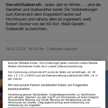
Gierath/Gubberath
·
Jedes Jahr im Winter… …sind die
Gierather und Gubberather bereit. Die Vorbereitungen
zum Karneval in dem Doppeldorf laufen auf
Hochtouren und nahezu alles ist organisiert, weiß
Robert Decker von der KG Rot-Weiß Gierath-
Gubberath zu berichten.
Wir und unsere
218
-Partner speichern und greifen auf personenbezogene Daten
wie Browserdaten oder eindeutige Kennungen auf Ihrem Gerät zu. Durch Auswahl
von OK aktivieren Sie Tracking-Technologien für die unter „Wir und unsere
Partner verarbeiten Daten, um Ihnen Dienste bereitzustellen“ aufgeführten
28.01.2024 , 08:00 Uhr
2 Minuten Lesezeit
Zwecke. Wenn Tracker deaktiviert sind, sind manche Inhalte und Anzeigen
möglicherweise nicht mehr so relevant für Sie. Sie können dieses Menü jederzeit
wieder aufrufen, um Ihre Einstellungen zu ändern oder Ihre Einwilligung zu
widerrufen, indem Sie auf den Link Einstellungen oder Ablehnen am unteren
Rand der Webseite klicken. Ihre Einstellungen gelten innerhalb unseres Website.
Weitere Informationen finden Sie in unserer Datenschutzerklärung.
Ihre Zustimmung umfasst alle erft-kurier.de-Seiten und schließt gem. Art. 49
Abs. 1 S. 1 lit. a DSGVO auch die Datenverarbeitung außerhalb des EWR, z.B. in
den USA ein.
Wir und unsere Partner verarbeiten Daten, um Folgendes
bereitzustellen:
Verwendung genauer Standortdaten. Endgeräteeigenschaften zur Identifikation
aktiv abfragen. Speichern von oder Zugriff auf Informationen auf einem Endgerät.
Personalisierte Werbung und Inhalte, Messung von Werbeleistung und der
Performance von Inhalten, Zielgruppenforschung sowie Entwicklung und
Verbesserung von Angeboten.