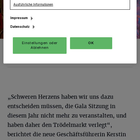
Ausführliche Informationen
Impressum
Datenschutz
Einstellungen oder
OK
Bei der Rosenmontagsparty herrscht Jahr für Jahr ausgelassene
Ablehnen
Stimmung.
Foto: KG Rot-Weiss Gierath-Gubberath
„Schweren Herzens haben wir uns dazu
entscheiden müssen, die Gala Sitzung in
diesem Jahr nicht mehr zu veranstalten, und
haben daher den Trödelmarkt verlegt“,
berichtet die neue Geschäftsführerin Kerstin