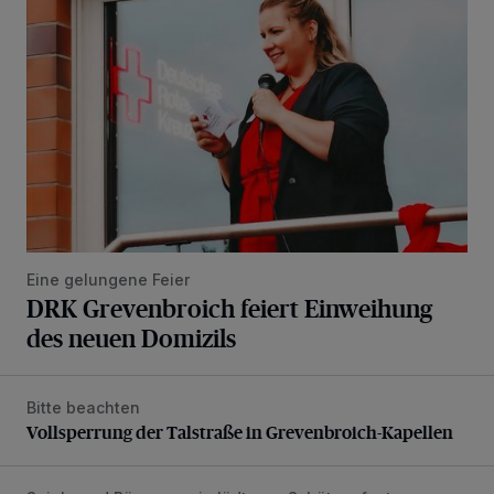
Eine gelungene Feier
DRK Grevenbroich feiert Einweihung
des neuen Domizils
Bitte beachten
Vollsperrung der Talstraße in Grevenbroich-Kapellen
Vollsperrung der Talstraße in Grevenbroich-Kapellen