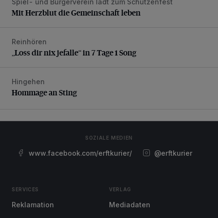
Spiel- und Bürgerverein lädt zum Schützenfest
Mit Herzblut die Gemeinschaft leben
Mit Herzblut die Gemeinschaft leben
Reinhören
„Loss dir nix jefalle“ in 7 Tage 1 Song
„Loss dir nix jefalle“ in 7 Tage 1 Song
Hingehen
Hommage an Sting
Hommage an Sting
SOZIALE MEDIEN
www.facebook.com/erftkurier/
@erftkurier
SERVICES
VERLAG
Reklamation
Mediadaten