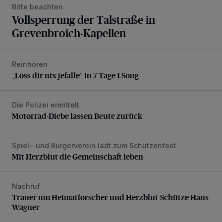
Bitte beachten
Vollsperrung der Talstraße in
Grevenbroich-Kapellen
Reinhören
„Loss dir nix jefalle“ in 7 Tage 1 Song
„Loss dir nix jefalle“ in 7 Tage 1 Song
Die Polizei ermittelt
Motorrad-Diebe lassen Beute zurück
Motorrad-Diebe lassen Beute zurück
Spiel- und Bürgerverein lädt zum Schützenfest
Mit Herzblut die Gemeinschaft leben
Mit Herzblut die Gemeinschaft leben
Nachruf
Trauer um Heimatforscher und Herzblut-Schütze Hans W
Trauer um Heimatforscher und Herzblut-Schütze Hans
Wagner