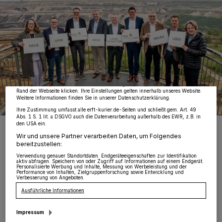
Wir und unsere
218
-Partner speichern und greifen auf personenbezogene Daten
wie Browserdaten oder eindeutige Kennungen auf Ihrem Gerät zu. Durch Auswahl
von OK aktivieren Sie Tracking-Technologien für die unter „Wir und unsere
Partner verarbeiten Daten, um Ihnen Dienste bereitzustellen“ aufgeführten
Zwecke. Wenn Tracker deaktiviert sind, sind manche Inhalte und Anzeigen
möglicherweise nicht mehr so relevant für Sie. Sie können dieses Menü jederzeit
wieder aufrufen, um Ihre Einstellungen zu ändern oder Ihre Einwilligung zu
widerrufen, indem Sie auf den Link Einstellungen oder Ablehnen am unteren
Rand der Webseite klicken. Ihre Einstellungen gelten innerhalb unseres Website.
Weitere Informationen finden Sie in unserer Datenschutzerklärung.
Ihre Zustimmung umfasst alle erft-kurier.de-Seiten und schließt gem. Art. 49
Abs. 1 S. 1 lit. a DSGVO auch die Datenverarbeitung außerhalb des EWR, z.B. in
den USA ein.
Mit Unterzeichnung des Durchführungsvertrages ist die
Internationale Gartenausstellung am Tagebau Garzweiler 2037
Wir und unsere Partner verarbeiten Daten, um Folgendes
formell besiegelt. Von links: Claudia Schwan-Schmitz (Technische
bereitzustellen:
Beigeordnete der Stadt Mönchengladbach), Sascha Solbach
(Bürgermeister von Bedburg), Dr. Achim Schloemer
Verwendung genauer Standortdaten. Endgeräteeigenschaften zur Identifikation
(Geschäftsführer Deutsche Bundesgartenschau-Gesellschaft), Dr.
aktiv abfragen. Speichern von oder Zugriff auf Informationen auf einem Endgerät.
Personalisierte Werbung und Inhalte, Messung von Werbeleistung und der
Philipp Zeimetz (Abteilungsleiter Genehmigungen und regionaler
Performance von Inhalten, Zielgruppenforschung sowie Entwicklung und
Wandel RWE Power), der Bürgermeister von Jüchen Philipp Sieben,
Verbesserung von Angeboten.
Stephan Muckel (Bürgermeister von Erkelenz und
Ausführliche Informationen
Verbandsvorsteher), Jürgen Frantzen (Bürgermeister der
Landgemeinde Titz), Volker Mielchen (Geschäftsführer
Zweckverband LANDFOLGE Garzweiler) sowie Dr Gregor Bonin,
Impressum
Mönchengladbach.