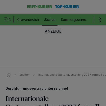
Grevenbroich
Jüchen
Sommergewinnspiel
Romm
Jüchen
Internationale Gartenausstellung 2037 formell b
Durchführungsvertrag unterzeichnet
Internationale