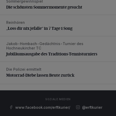
Sommergewinnspiel
Die schönsten Sommermomente gesucht
Die schönsten Sommermomente gesucht
Reinhören
„Loss dir nix jefalle“ in 7 Tage 1 Song
„Loss dir nix jefalle“ in 7 Tage 1 Song
Jakob-Hombach-Gedächtnis-Turnier des
Jubiläumsausgabe des Traditions-Tennisturniers
Hochneukircher TC
Jubiläumsausgabe des Traditions-Tennisturniers
Die Polizei ermittelt
Motorrad-Diebe lassen Beute zurück
Motorrad-Diebe lassen Beute zurück
SOZIALE MEDIEN
www.facebook.com/erftkurier/
@erftkurier