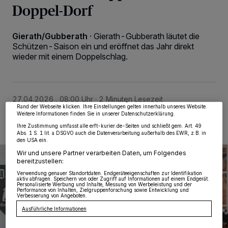
Doppel-Dorf
Gierath/Gubberath
·
Gierath-Gubberath läutet die
Schützen-Saison ein und eröffnet das Jahr direkt
Wir und unsere
218
-Partner speichern und greifen auf personenbezogene Daten
wieder mit einem Doppelschlag.
wie Browserdaten oder eindeutige Kennungen auf Ihrem Gerät zu. Durch Auswahl
von OK aktivieren Sie Tracking-Technologien für die unter „Wir und unsere
Partner verarbeiten Daten, um Ihnen Dienste bereitzustellen“ aufgeführten
Zwecke. Wenn Tracker deaktiviert sind, sind manche Inhalte und Anzeigen
möglicherweise nicht mehr so relevant für Sie. Sie können dieses Menü jederzeit
wieder aufrufen, um Ihre Einstellungen zu ändern oder Ihre Einwilligung zu
27.04.2026 , 08:00 Uhr
2 Minuten Lesezeit
widerrufen, indem Sie auf den Link Einstellungen oder Ablehnen am unteren
Rand der Webseite klicken. Ihre Einstellungen gelten innerhalb unseres Website.
Weitere Informationen finden Sie in unserer Datenschutzerklärung.
Ihre Zustimmung umfasst alle erft-kurier.de-Seiten und schließt gem. Art. 49
Abs. 1 S. 1 lit. a DSGVO auch die Datenverarbeitung außerhalb des EWR, z.B. in
den USA ein.
Wir und unsere Partner verarbeiten Daten, um Folgendes
bereitzustellen:
Verwendung genauer Standortdaten. Endgeräteeigenschaften zur Identifikation
aktiv abfragen. Speichern von oder Zugriff auf Informationen auf einem Endgerät.
Personalisierte Werbung und Inhalte, Messung von Werbeleistung und der
Performance von Inhalten, Zielgruppenforschung sowie Entwicklung und
Verbesserung von Angeboten.
Ausführliche Informationen