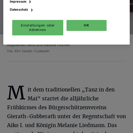
Impressum
Datenschutz
Einstellungen oder
OK
Ablehnen
Das amtierende Königspaar Aiko und Melanie Liedmann mit seinen
Adjutanten Jens und Nadine Fischer.
Foto: BSV Gierath-Gubberath
M
it dem traditionellen „Tanz in den
Mai“ startet die alljährliche
Frühkirmes des Bürgerschützenvereins
Gierath-Gubberath unter der Regentschaft von
Aiko I. und Königin Melanie Liedmann. Das