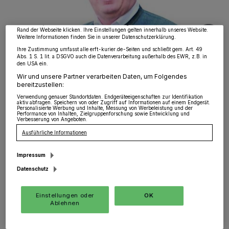
Zwecke. Wenn Tracker deaktiviert sind, sind manche Inhalte und Anzeigen
möglicherweise nicht mehr so relevant für Sie. Sie können dieses Menü jederzeit
wieder aufrufen, um Ihre Einstellungen zu ändern oder Ihre Einwilligung zu
widerrufen, indem Sie auf den Link Einstellungen oder Ablehnen am unteren
Rand der Webseite klicken. Ihre Einstellungen gelten innerhalb unseres Website.
Weitere Informationen finden Sie in unserer Datenschutzerklärung.
Ihre Zustimmung umfasst alle erft-kurier.de-Seiten und schließt gem. Art. 49
Abs. 1 S. 1 lit. a DSGVO auch die Datenverarbeitung außerhalb des EWR, z.B. in
den USA ein.
Pfarrer Ulrich Clancett wird im Jahresabschluss-Gottesdienst das
Motto „Stadtluft macht frei“ thematisieren.
Wir und unsere Partner verarbeiten Daten, um Folgendes
bereitzustellen:
Foto: Foto: Alina Gries
Verwendung genauer Standortdaten. Endgeräteeigenschaften zur Identifikation
aktiv abfragen. Speichern von oder Zugriff auf Informationen auf einem Endgerät.
Personalisierte Werbung und Inhalte, Messung von Werbeleistung und der
Performance von Inhalten, Zielgruppenforschung sowie Entwicklung und
Verbesserung von Angeboten.
Ausführliche Informationen
Von Alina Gries
Impressum
Datenschutz
!" Auch meinem evangelischen Amtskollegen
und Freund von der anderen Seite des
Einstellungen oder
OK
Ablehnen
Jüchener Marktes wird es nicht anders
ergangen sein.