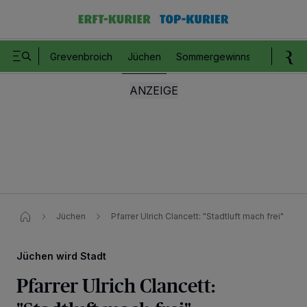
Grevenbroich
Jüchen
Sommergewinnspiel
Romm
Jüchen
Pfarrer Ulrich Clancett: "Stadtluft mach frei"
Jüchen wird Stadt
Pfarrer Ulrich Clancett: