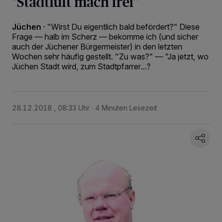
"Stadtluft mach frei"
Jüchen
·
"Wirst Du eigentlich bald befördert?" Diese
Frage — halb im Scherz — bekomme ich (und sicher
auch der Jüchener Bürgermeister) in den letzten
Wochen sehr häufig gestellt. "Zu was?" — "Ja jetzt, wo
Jüchen Stadt wird, zum Stadtpfarrer...?
28.12.2018 , 08:33 Uhr
4 Minuten Lesezeit
Wir und unsere
218
-Partner speichern und greifen auf personenbezogene Daten
wie Browserdaten oder eindeutige Kennungen auf Ihrem Gerät zu. Durch Auswahl
von OK aktivieren Sie Tracking-Technologien für die unter „Wir und unsere
Partner verarbeiten Daten, um Ihnen Dienste bereitzustellen“ aufgeführten