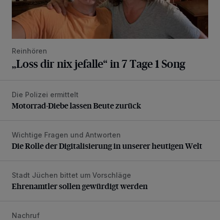
Reinhören
„Loss dir nix jefalle“ in 7 Tage 1 Song
Die Polizei ermittelt
Motorrad-Diebe lassen Beute zurück
Motorrad-Diebe lassen Beute zurück
Wichtige Fragen und Antworten
Die Rolle der Digitalisierung in unserer heutigen Welt
Die Rolle der Digitalisierung in unserer heutigen Welt
Stadt Jüchen bittet um Vorschläge
Ehrenamtler sollen gewürdigt werden
Ehrenamtler sollen gewürdigt werden
Nachruf
Trauer um Heimatforscher und Herzblut-Schütze Hans W