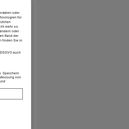
erdaten oder
chnologien für
führten
cht mehr so
 ändern oder
ren Rand der
 finden Sie in
. a DSGVO auch
n. Speichern
, Messung von
 und