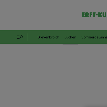
Grevenbroich
Jüchen
Sommergewinns