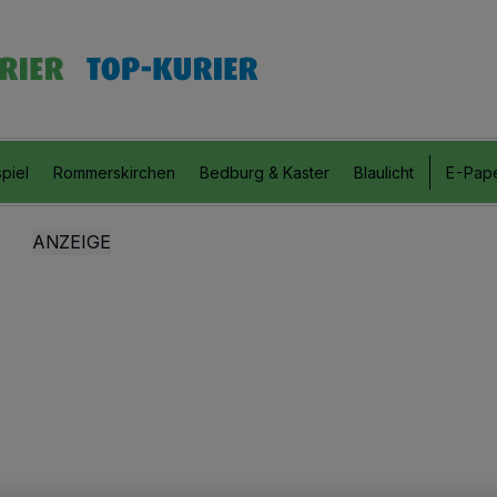
piel
Rommerskirchen
Bedburg & Kaster
Blaulicht
E-Pap