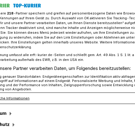
sere
218
-Partner speichern und greifen auf personenbezogene Daten wie Brows
Kennungen auf Ihrem Gerät zu. Durch Auswahl von OK aktivieren Sie Tracking-Te
Wir und unsere Partner verarbeiten Daten, um Ihnen Dienste bereitzustellen“ aufge
 als der Wasserturm gesprengt wurde"
n Tracker deaktiviert sind, sind manche Inhalte und Anzeigen möglicherweise ni
r Sie. Sie können dieses Menü jederzeit wieder aufrufen, um Ihre Einstellungen zu
ligung zu widerrufen, indem Sie auf den Link Einstellungen oder Ablehnen am unte
icken. Ihre Einstellungen gelten innerhalb unseres Website. Weitere Informationen
tenschutzerklärung.
mung umfasst alle erft-kurier.de-Seiten und schließt gem. Art. 49 Abs. 1 S. 1 lit
ut, als der
rarbeitung außerhalb des EWR, z.B. in den USA ein.
nsere Partner verarbeiten Daten, um Folgendes bereitzustellen:
gesprengt wurde"
genauer Standortdaten. Endgeräteeigenschaften zur Identifikation aktiv abfrage
griff auf Informationen auf einem Endgerät. Personalisierte Werbung und Inhalte
ung und der Performance von Inhalten, Zielgruppenforschung sowie Entwicklung
ng von Angeboten.
che Informationen
mal ertönte eine Hupe, dann sind wir in
Heinz Ritz. Den lauten Knall hat er noch
sum
on dem Wasserturm, der einst neben
 nichts mehr übrig.
hutz