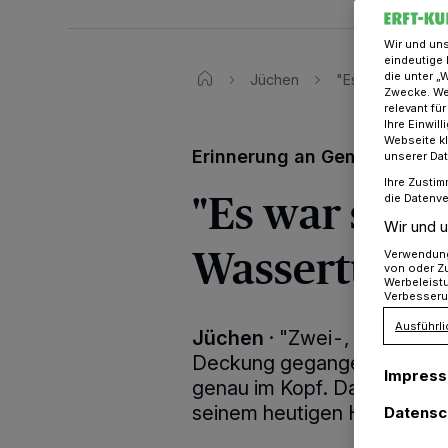
Wir und un
eindeutige 
die unter „
Jüchen
"Es war so laut,
Zwecke. Wen
relevant fü
Ihre Einwil
Webseite kl
Erinnerung an Gemeinde
unserer Da
Ihre Zustim
"Es war so la
die Datenve
Wir und u
Wasserturm 
Verwendung 
von oder Zu
Werbeleist
Verbesseru
Ausführli
Jüchen
·
"Zwei-, sogar drei
Deckung gegangen", erzählt 
Impres
genau im Kopf. Dann war v
seinem heutigen Haus stand,
Datensc