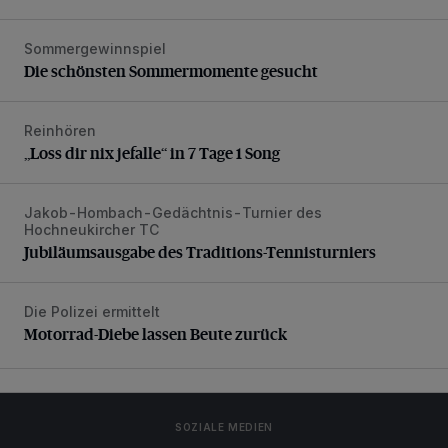
Sommergewinnspiel
Die schönsten Sommermomente gesucht
Die schönsten Sommermomente gesucht
Reinhören
„Loss dir nix jefalle“ in 7 Tage 1 Song
„Loss dir nix jefalle“ in 7 Tage 1 Song
Jakob-Hombach-Gedächtnis-Turnier des
Jubiläumsausgabe des Traditions-Tennisturniers
Hochneukircher TC
Jubiläumsausgabe des Traditions-Tennisturniers
Die Polizei ermittelt
Motorrad-Diebe lassen Beute zurück
Motorrad-Diebe lassen Beute zurück
SOZIALE MEDIEN