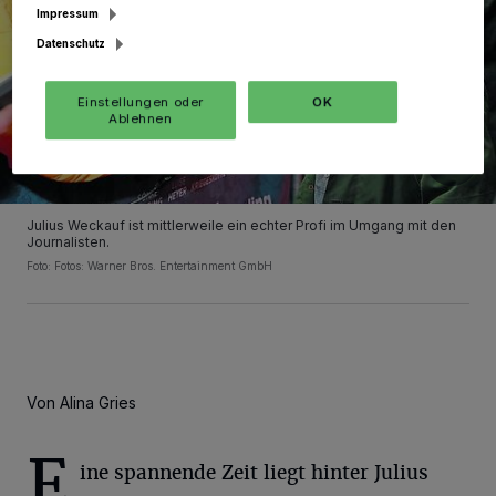
Impressum
Datenschutz
Einstellungen oder
OK
Ablehnen
Julius Weckauf ist mittlerweile ein echter Profi im Umgang mit den
Journalisten.
Foto: Fotos: Warner Bros. Entertainment GmbH
Von Alina Gries
E
ine spannende Zeit liegt hinter Julius