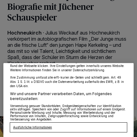
Biografie mit Jüchener
Schauspieler
Hochneukirch
·
Julius Weckauf aus Hochneukirch
Wir und unsere
218
-Partner speichern und greifen auf personenbezogene Daten
wie Browserdaten oder eindeutige Kennungen auf Ihrem Gerät zu. Durch Auswahl
verkörpert im autobiografischen Film „Der Junge muss
von OK aktivieren Sie Tracking-Technologien für die unter „Wir und unsere
an die frische Luft“ den jungen Hape Kerkeling – und
Partner verarbeiten Daten, um Ihnen Dienste bereitzustellen“ aufgeführten
Zwecke. Wenn Tracker deaktiviert sind, sind manche Inhalte und Anzeigen
das mit so viel Talent, Leichtigkeit und sichtlichem
möglicherweise nicht mehr so relevant für Sie. Sie können dieses Menü jederzeit
Spaß, dass der Schüler im Sturm die Herzen der
wieder aufrufen, um Ihre Einstellungen zu ändern oder Ihre Einwilligung zu
widerrufen, indem Sie auf den Link Einstellungen oder Ablehnen am unteren
Kinobesucher erobert.
Rand der Webseite klicken. Ihre Einstellungen gelten innerhalb unseres Website.
Weitere Informationen finden Sie in unserer Datenschutzerklärung.
Ihre Zustimmung umfasst alle erft-kurier.de-Seiten und schließt gem. Art. 49
Abs. 1 S. 1 lit. a DSGVO auch die Datenverarbeitung außerhalb des EWR, z.B. in
den USA ein.
27.12.2018 , 12:53 Uhr
2 Minuten Lesezeit
Wir und unsere Partner verarbeiten Daten, um Folgendes
bereitzustellen:
Verwendung genauer Standortdaten. Endgeräteeigenschaften zur Identifikation
aktiv abfragen. Speichern von oder Zugriff auf Informationen auf einem Endgerät.
Personalisierte Werbung und Inhalte, Messung von Werbeleistung und der
Performance von Inhalten, Zielgruppenforschung sowie Entwicklung und
Verbesserung von Angeboten.
Ausführliche Informationen