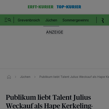
Grevenbroich
Jüchen
Sommergewinnspiel
Romm
Jüchen
Publikum liebt Talent Julius Weckauf als Hape K
Publikum liebt Talent Julius
Weckauf als Hape Kerkeling-