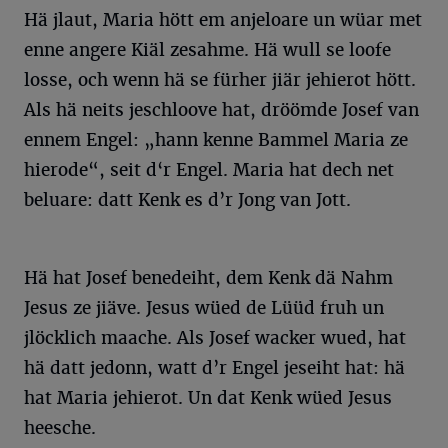
Hä jlaut, Maria hött em anjeloare un wüar met
enne angere Kiäl zesahme. Hä wull se loofe
losse, och wenn hä se fürher jiär jehierot hött.
Als hä neits jeschloove hat, dröömde Josef van
ennem Engel: „hann kenne Bammel Maria ze
hierode“, seit d‘r Engel. Maria hat dech net
beluare: datt Kenk es d’r Jong van Jott.
Hä hat Josef benedeiht, dem Kenk dä Nahm
Jesus ze jiäve. Jesus wüed de Lüüd fruh un
jlöcklich maache. Als Josef wacker wued, hat
hä datt jedonn, watt d’r Engel jeseiht hat: hä
hat Maria jehierot. Un dat Kenk wüed Jesus
heesche.