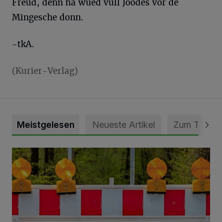
Freud, denn hä wüed vüll Joodes vör de
Mingesche donn.
-tkA.
(Kurier-Verlag)
Meistgelesen
Neueste Artikel
Zum Thema
Vollsperrung der Talstraße in Grevenbroich-Kapellen