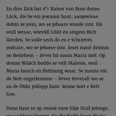
En diss Zick hat d’r Kaiser van Rom denne
Lück, die be em jewunnt hant, aanjewiese
dohin ze jonn, wo se jeboare wuede sint. Hä
wull wesse, wievüll Lüüt en singem Rich
liävden. Se sulle sech do en e Schrieves
endrare, wo se jeboere sint. Josef maut drömm
no Betlehem – ävver hä noam Maria möt. Op
demm Wääch hodde se vüll Maleste, weil
Maria huuch en Hoffnung wuar. Se maute vör
de Neit ongerkumme – ävver üvverall wo se
an de Düür jeklopp hant: kenne hott e Bett
free.
Dann hant se op emool enne liäje Stall jefonge,
wo se blieve konnte. En die Neiht kreet Maria