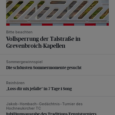
Bitte beachten
Vollsperrung der Talstraße in
Grevenbroich-Kapellen
Sommergewinnspiel
Die schönsten Sommermomente gesucht
Die schönsten Sommermomente gesucht
Reinhören
„Loss dir nix jefalle“ in 7 Tage 1 Song
„Loss dir nix jefalle“ in 7 Tage 1 Song
Jakob-Hombach-Gedächtnis-Turnier des
Jubiläumsausgabe des Traditions-Tennisturniers
Hochneukircher TC
Jubiläumsausgabe des Traditions-Tennisturniers