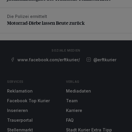
Die Polizei ermittelt
Motorrad-Diebe lassen Beute zurück
Motorrad-Diebe lassen Beute zurück
SOZIALE MEDIEN
www.facebook.com/erftkurier/
@erftkurier
SERVICES
VERLAG
Reklamation
Mediadaten
Facebook Top Kurier
Team
Inserieren
Karriere
Trauerportal
FAQ
Stellenmarkt
Stadt Kurier Extra Tipp