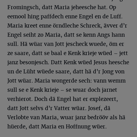
Fromingsch, datt Maria jeheesche hat. Op
eemool hing paffdech enne Engel en de Luff.
Maria kreet enne örndleche Schreck, ävver d’r
Engel seiht zo Maria, datt se kenn Angs hann
sull. Hä wüar van Jott jescheck wuede, öm er
ze saare, datt se baal e Kenk krieje wüed – jett
janz besonjesch. Datt Kenk wüed Jesus heesche
un de Lüht wüede saare, datt hä d’r Jong von
Jott wüar. Maria wongerde sech: vann wemm
sull se e Kenk krieje – se wuar doch jarnet
verhierot. Doch dä Engel hat er explezeert,
datt Jott selvs d’r Vatter wüar. Josef, dä
Verlobte van Maria, wuar janz bedrööv als hä
hüerde, datt Maria en Hoffnung wüer.