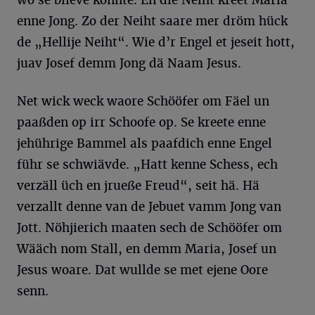
enne Jong. Zo der Neiht saare mer dröm hück
de „Hellije Neiht“. Wie d’r Engel et jeseit hott,
juav Josef demm Jong dä Naam Jesus.
Net wick weck waore Schööfer om Fäel un
paaßden op irr Schoofe op. Se kreete enne
jehührige Bammel als paafdich enne Engel
führ se schwiävde. „Hatt kenne Schess, ech
verzäll üch en jrueße Freud“, seit hä. Hä
verzallt denne van de Jebuet vamm Jong van
Jott. Nöhjierich maaten sech de Schööfer om
Wääch nom Stall, en demm Maria, Josef un
Jesus woare. Dat wullde se met ejene Oore
senn.