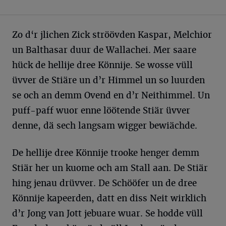
Zo d‘r jlichen Zick ströövden Kaspar, Melchior
un Balthasar duur de Wallachei. Mer saare
hück de hellije dree Könnije. Se wosse vüll
üvver de Stiäre un d’r Himmel un so luurden
se och an demm Ovend en d’r Neithimmel. Un
puff-paff wuor enne löötende Stiär üvver
denne, dä sech langsam wigger bewiächde.
De hellije dree Könnije trooke henger demm
Stiär her un kuome och am Stall aan. De Stiär
hing jenau drüvver. De Schööfer un de dree
Könnije kapeerden, datt en diss Neit wirklich
d’r Jong van Jott jebuare wuar. Se hodde vüll