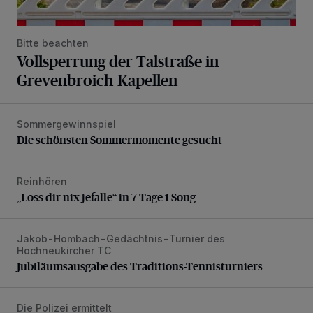
Bitte beachten
Vollsperrung der Talstraße in
Grevenbroich-Kapellen
Sommergewinnspiel
Die schönsten Sommermomente gesucht
Die schönsten Sommermomente gesucht
Reinhören
„Loss dir nix jefalle“ in 7 Tage 1 Song
„Loss dir nix jefalle“ in 7 Tage 1 Song
Jakob-Hombach-Gedächtnis-Turnier des
Jubiläumsausgabe des Traditions-Tennisturniers
Hochneukircher TC
Jubiläumsausgabe des Traditions-Tennisturniers
Die Polizei ermittelt
Motorrad-Diebe lassen Beute zurück