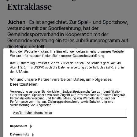
Extraklasse
Wir und unsere
218
-Partner speichern und greifen auf personenbezogene Daten
Jüchen
·
Es ist angerichtet. Zur Spiel- und Sportshow,
wie Browserdaten oder eindeutige Kennungen auf Ihrem Gerät zu. Durch Auswahl
von OK aktivieren Sie Tracking-Technologien für die unter „Wir und unsere
verbunden mit der Sportlerehrung, hat der
Partner verarbeiten Daten, um Ihnen Dienste bereitzustellen“ aufgeführten
Gemeindesportverband in Kooperation mit der
Zwecke. Wenn Tracker deaktiviert sind, sind manche Inhalte und Anzeigen
möglicherweise nicht mehr so relevant für Sie. Sie können dieses Menü jederzeit
Gemeindeverwaltung ein tolles Jubiläumsprogramm auf
wieder aufrufen, um Ihre Einstellungen zu ändern oder Ihre Einwilligung zu
die Beine gestellt.
widerrufen, indem Sie auf den Link Einstellungen oder Ablehnen am unteren
Rand der Webseite klicken. Ihre Einstellungen gelten innerhalb unseres Website.
Weitere Informationen finden Sie in unserer Datenschutzerklärung.
Ihre Zustimmung umfasst alle erft-kurier.de-Seiten und schließt gem. Art. 49
Abs. 1 S. 1 lit. a DSGVO auch die Datenverarbeitung außerhalb des EWR, z.B. in
13.03.2015 , 09:02 Uhr
2 Minuten Lesezeit
den USA ein.
Wir und unsere Partner verarbeiten Daten, um Folgendes
bereitzustellen:
Verwendung genauer Standortdaten. Endgeräteeigenschaften zur Identifikation
aktiv abfragen. Speichern von oder Zugriff auf Informationen auf einem Endgerät.
Personalisierte Werbung und Inhalte, Messung von Werbeleistung und der
Performance von Inhalten, Zielgruppenforschung sowie Entwicklung und
Verbesserung von Angeboten.
Ausführliche Informationen
Von Michael Scheffler
Impressum
Datenschutz