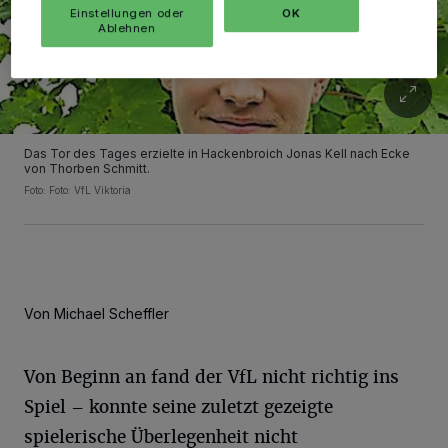
Einstellungen oder
OK
Ablehnen
Das Tor des Tages erzielte in Hackenbroich Jonas Kell nach Ecke
von Thorben Schmitt.
Foto: Foto: VfL Viktoria
Von Michael Scheffler
Von Beginn an fand der VfL nicht richtig ins
Spiel – konnte seine zuletzt gezeigte
spielerische Überlegenheit nicht