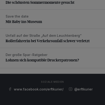
Die schönsten Sommermomente gesucht
Save the date
Mit Baby ins Museum
Mit Baby ins Museum
Unfall auf der Straße „Auf dem Leuchtenberg“
Rollerfahrerin bei Verkehrsunfall schwer verletzt
Rollerfahrerin bei Verkehrsunfall schwer verletzt
Der große Spar-Ratgeber
Lohnen sich kompatible Druckerpatronen?
Lohnen sich kompatible Druckerpatronen?
SOZIALE MEDIEN
www.facebook.com/erftkurier/
@erftkurier