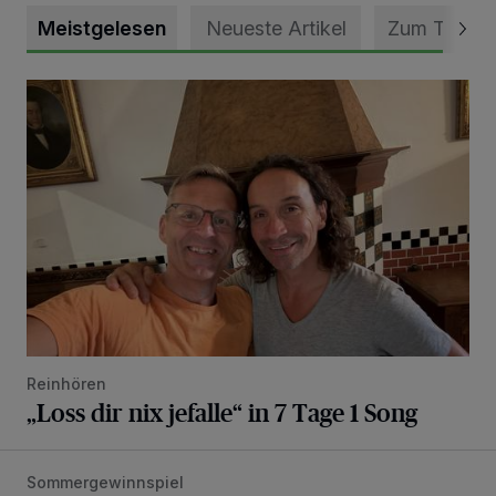
Meistgelesen
Neueste Artikel
Zum Thema
„Loss dir nix jefalle“ in 7 Tage 1 Song
Reinhören
„Loss dir nix jefalle“ in 7 Tage 1 Song
Sommergewinnspiel
Die schönsten Sommermomente gesucht