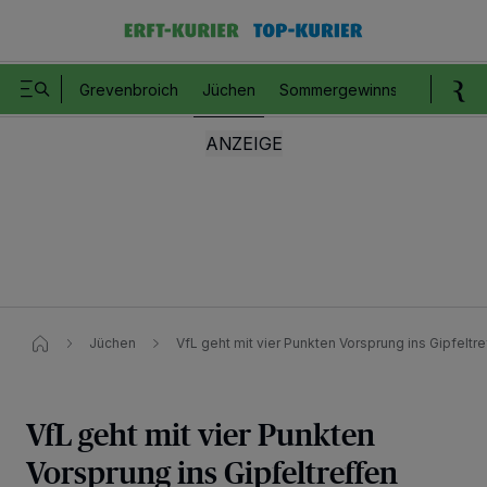
Grevenbroich
Jüchen
Sommergewinnspiel
Romm
Jüchen
VfL geht mit vier Punkten Vorsprung ins Gipfeltr
VfL geht mit vier Punkten
Vorsprung ins Gipfeltreffen