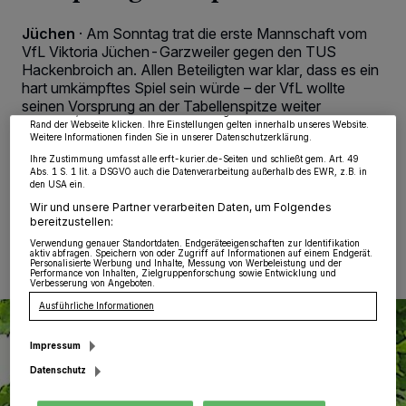
Wir und unsere
218
-Partner speichern und greifen auf personenbezogene Daten
Jüchen
·
Am Sonntag trat die erste Mannschaft vom
wie Browserdaten oder eindeutige Kennungen auf Ihrem Gerät zu. Durch Auswahl
VfL Viktoria Jüchen-Garzweiler gegen den TUS
von OK aktivieren Sie Tracking-Technologien für die unter „Wir und unsere
Partner verarbeiten Daten, um Ihnen Dienste bereitzustellen“ aufgeführten
Hackenbroich an. Allen Beteiligten war klar, dass es ein
Zwecke. Wenn Tracker deaktiviert sind, sind manche Inhalte und Anzeigen
hart umkämpftes Spiel sein würde – der VfL wollte
möglicherweise nicht mehr so relevant für Sie. Sie können dieses Menü jederzeit
wieder aufrufen, um Ihre Einstellungen zu ändern oder Ihre Einwilligung zu
seinen Vorsprung an der Tabellenspitze weiter
widerrufen, indem Sie auf den Link Einstellungen oder Ablehnen am unteren
ausbauen – TuS brauchte ebenfalls jeden Punkt, um
Rand der Webseite klicken. Ihre Einstellungen gelten innerhalb unseres Website.
Weitere Informationen finden Sie in unserer Datenschutzerklärung.
sich aus der Abstiegszone herauszukämpfen.
Ihre Zustimmung umfasst alle erft-kurier.de-Seiten und schließt gem. Art. 49
Abs. 1 S. 1 lit. a DSGVO auch die Datenverarbeitung außerhalb des EWR, z.B. in
den USA ein.
Wir und unsere Partner verarbeiten Daten, um Folgendes
03.03.2015 , 12:42 Uhr
2 Minuten Lesezeit
bereitzustellen:
Verwendung genauer Standortdaten. Endgeräteeigenschaften zur Identifikation
aktiv abfragen. Speichern von oder Zugriff auf Informationen auf einem Endgerät.
Personalisierte Werbung und Inhalte, Messung von Werbeleistung und der
Performance von Inhalten, Zielgruppenforschung sowie Entwicklung und
Verbesserung von Angeboten.
Ausführliche Informationen
Impressum
Datenschutz