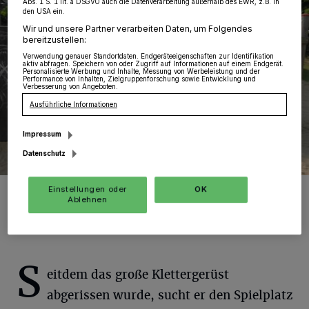
Abs. 1 S. 1 lit. a DSGVO auch die Datenverarbeitung außerhalb des EWR, z.B. in
den USA ein.
Wir und unsere Partner verarbeiten Daten, um Folgendes
bereitzustellen:
Verwendung genauer Standortdaten. Endgeräteeigenschaften zur Identifikation
aktiv abfragen. Speichern von oder Zugriff auf Informationen auf einem Endgerät.
Personalisierte Werbung und Inhalte, Messung von Werbeleistung und der
Performance von Inhalten, Zielgruppenforschung sowie Entwicklung und
Verbesserung von Angeboten.
Ausführliche Informationen
Impressum
Datenschutz
Foto: Alina Gries
Einstellungen oder
OK
Ablehnen
S
eitdem das große Klettergerüst
abgerissen wurde, sucht er den Spielplatz