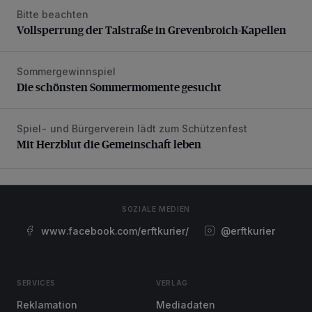
Bitte beachten
Vollsperrung der Talstraße in Grevenbroich-Kapellen
Vollsperrung der Talstraße in Grevenbroich-Kapellen
Sommergewinnspiel
Die schönsten Sommermomente gesucht
Die schönsten Sommermomente gesucht
Spiel- und Bürgerverein lädt zum Schützenfest
Mit Herzblut die Gemeinschaft leben
Mit Herzblut die Gemeinschaft leben
SOZIALE MEDIEN
www.facebook.com/erftkurier/
@erftkurier
SERVICES
VERLAG
Reklamation
Mediadaten