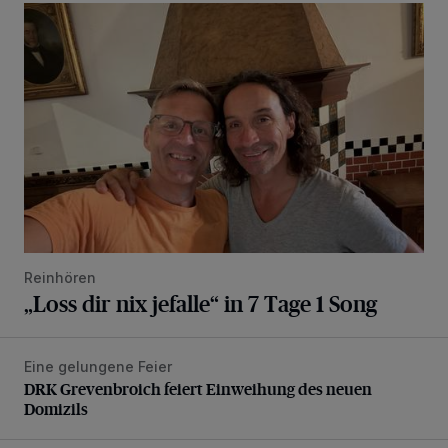
„Loss dir nix jefalle“ in 7 Tage 1 Song
Reinhören
„Loss dir nix jefalle“ in 7 Tage 1 Song
Eine gelungene Feier
DRK Grevenbroich feiert Einweihung des neuen Domizils
DRK Grevenbroich feiert Einweihung des neuen
Domizils