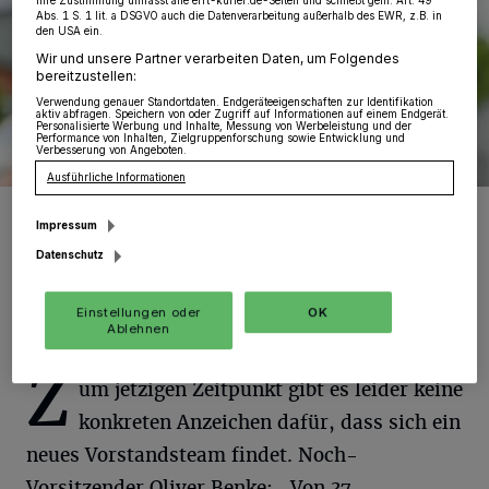
Ihre Zustimmung umfasst alle erft-kurier.de-Seiten und schließt gem. Art. 49
Abs. 1 S. 1 lit. a DSGVO auch die Datenverarbeitung außerhalb des EWR, z.B. in
den USA ein.
Wir und unsere Partner verarbeiten Daten, um Folgendes
bereitzustellen:
Verwendung genauer Standortdaten. Endgeräteeigenschaften zur Identifikation
aktiv abfragen. Speichern von oder Zugriff auf Informationen auf einem Endgerät.
Personalisierte Werbung und Inhalte, Messung von Werbeleistung und der
Performance von Inhalten, Zielgruppenforschung sowie Entwicklung und
Verbesserung von Angeboten.
Ausführliche Informationen
Noch-Vorsitzender Oliver Benke während des „MaiMarktes“ im
vergangenen Jahr. Wird es einen Nachfolger geben?
Impressum
Foto: H. Wissdorf
Datenschutz
Einstellungen oder
OK
Ablehnen
Z
um jetzigen Zeitpunkt gibt es leider keine
konkreten Anzeichen dafür, dass sich ein
neues Vorstandsteam findet. Noch-
Vorsitzender Oliver Benke: „Von 37