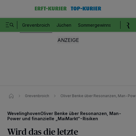
Grevenbroich
Jüchen
Sommergewinnspiel
Romm
Grevenbroich
Oliver Benke über Resonanzen, Man-Power
WevelinghovenOliver Benke über Resonanzen, Man-
Power und finanzielle „MaiMarkt“-Risiken
Wird das die letzte