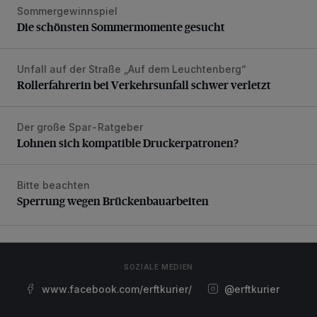
Sommergewinnspiel
Die schönsten Sommermomente gesucht
Die schönsten Sommermomente gesucht
Unfall auf der Straße „Auf dem Leuchtenberg“
Rollerfahrerin bei Verkehrsunfall schwer verletzt
Rollerfahrerin bei Verkehrsunfall schwer verletzt
Der große Spar-Ratgeber
Lohnen sich kompatible Druckerpatronen?
Lohnen sich kompatible Druckerpatronen?
Bitte beachten
Sperrung wegen Brückenbauarbeiten
Sperrung wegen Brückenbauarbeiten
SOZIALE MEDIEN
www.facebook.com/erftkurier/
@erftkurier