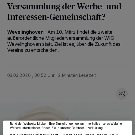
Versammlung der Werbe- und
Interessen-Gemeinschaft?
Wevelinghoven
·
Am 10. März findet die zweite
außerordentliche Mitgliederversammlung der WIG
Wevelinghoven statt. Ziel ist es, über die Zukunft des
Vereins zu entscheiden.
03.03.2026 , 00:52 Uhr
2 Minuten Lesezeit
Wir und unsere
218
-Partner speichern und greifen auf personenbezogene Daten
wie Browserdaten oder eindeutige Kennungen auf Ihrem Gerät zu. Durch Auswahl
von OK aktivieren Sie Tracking-Technologien für die unter „Wir und unsere
Partner verarbeiten Daten, um Ihnen Dienste bereitzustellen“ aufgeführten
Zwecke. Wenn Tracker deaktiviert sind, sind manche Inhalte und Anzeigen
möglicherweise nicht mehr so relevant für Sie. Sie können dieses Menü jederzeit
wieder aufrufen, um Ihre Einstellungen zu ändern oder Ihre Einwilligung zu
widerrufen, indem Sie auf den Link Einstellungen oder Ablehnen am unteren
Rand der Webseite klicken. Ihre Einstellungen gelten innerhalb unseres Website.
Weitere Informationen finden Sie in unserer Datenschutzerklärung.