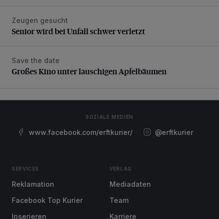
Zeugen gesucht
Senior wird bei Unfall schwer verletzt
Senior wird bei Unfall schwer verletzt
Save the date
Großes Kino unter lauschigen Apfelbäumen
Großes Kino unter lauschigen Apfelbäumen
SOZIALE MEDIEN
www.facebook.com/erftkurier/
@erftkurier
SERVICES
VERLAG
Reklamation
Mediadaten
Facebook Top Kurier
Team
Inserieren
Karriere