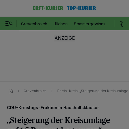
Grevenbroich
Jüchen
Sommergewinnspiel
Romm
Grevenbroich
Rhein-Kreis: „Steigerung der Kreisumlage
CDU-Kreistags-Fraktion in Haushaltsklausur
„Steigerung der Kreisumlage