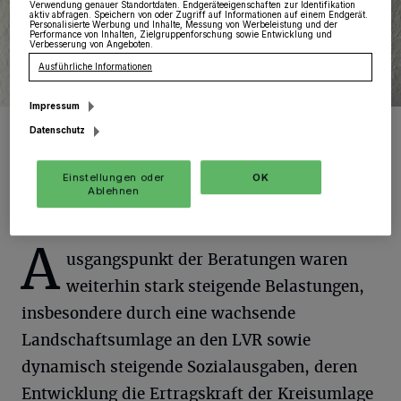
Verwendung genauer Standortdaten. Endgeräteeigenschaften zur Identifikation
aktiv abfragen. Speichern von oder Zugriff auf Informationen auf einem Endgerät.
Personalisierte Werbung und Inhalte, Messung von Werbeleistung und der
Performance von Inhalten, Zielgruppenforschung sowie Entwicklung und
Verbesserung von Angeboten.
Ausführliche Informationen
Impressum
Wolfgang Wappenschmidt.
Datenschutz
Foto: privat
Einstellungen oder
OK
Ablehnen
A
usgangspunkt der Beratungen waren
weiterhin stark steigende Belastungen,
insbesondere durch eine wachsende
Landschaftsumlage an den LVR sowie
dynamisch steigende Sozialausgaben, deren
Entwicklung die Ertragskraft der Kreisumlage