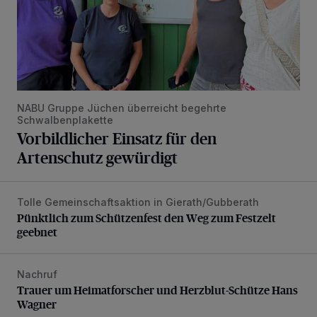
NABU Gruppe Jüchen überreicht begehrte
Schwalbenplakette
Vorbildlicher Einsatz für den
Artenschutz gewürdigt
Tolle Gemeinschaftsaktion in Gierath/Gubberath
Pünktlich zum Schützenfest den Weg zum Festzelt geebne
Pünktlich zum Schützenfest den Weg zum Festzelt
geebnet
Nachruf
Trauer um Heimatforscher und Herzblut-Schütze Hans W
Trauer um Heimatforscher und Herzblut-Schütze Hans
Wagner