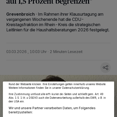
auf 1,5 Prozent begrenzen“
Grevenbroich
·
Im Rahmen ihrer Klausurtagung am
vergangenen Wochenende hat die CDU-
Kreistagsfraktion im Rhein-Kreis die strategischen
Leitlinien für die Haushaltsberatungen 2026 festgelegt.
03.03.2026 , 10:03 Uhr
2 Minuten Lesezeit
Wir und unsere
218
-Partner speichern und greifen auf personenbezogene Daten
wie Browserdaten oder eindeutige Kennungen auf Ihrem Gerät zu. Durch Auswahl
von OK aktivieren Sie Tracking-Technologien für die unter „Wir und unsere
Partner verarbeiten Daten, um Ihnen Dienste bereitzustellen“ aufgeführten
Zwecke. Wenn Tracker deaktiviert sind, sind manche Inhalte und Anzeigen
möglicherweise nicht mehr so relevant für Sie. Sie können dieses Menü jederzeit
wieder aufrufen, um Ihre Einstellungen zu ändern oder Ihre Einwilligung zu
widerrufen, indem Sie auf den Link Einstellungen oder Ablehnen am unteren
Rand der Webseite klicken. Ihre Einstellungen gelten innerhalb unseres Website.
Weitere Informationen finden Sie in unserer Datenschutzerklärung.
Ihre Zustimmung umfasst alle erft-kurier.de-Seiten und schließt gem. Art. 49
Abs. 1 S. 1 lit. a DSGVO auch die Datenverarbeitung außerhalb des EWR, z.B. in
den USA ein.
Wir und unsere Partner verarbeiten Daten, um Folgendes
bereitzustellen: