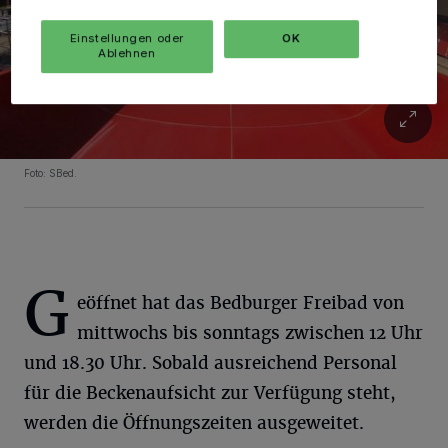
Einstellungen oder
OK
Ablehnen
Foto: SBed.
G
eöffnet hat das Bedburger Freibad von
mittwochs bis sonntags zwischen 12 Uhr
und 18.30 Uhr. Sobald ausreichend Personal
für die Beckenaufsicht zur Verfügung steht,
werden die Öffnungszeiten ausgeweitet.