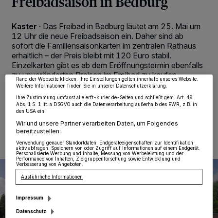
Freibadsaison in Bedburg
Kaster
·
Das Freibad in Bedburg läutet am 25. Mai um
Wir und unsere
218
-Partner speichern und greifen auf personenbezogene Daten
wie Browserdaten oder eindeutige Kennungen auf Ihrem Gerät zu. Durch Auswahl
12 Uhr die neue Freibadsaison ein. Daher sind ab
von OK aktivieren Sie Tracking-Technologien für die unter „Wir und unsere
sofort die Familiensaisonkarten im zentralen Rathaus
Partner verarbeiten Daten, um Ihnen Dienste bereitzustellen“ aufgeführten
Zwecke. Wenn Tracker deaktiviert sind, sind manche Inhalte und Anzeigen
erhältlich – der Preis bleibt mit 120 Euro stabil.
möglicherweise nicht mehr so relevant für Sie. Sie können dieses Menü jederzeit
Einzelkarten gibt es ab dem Eröffnungstermin ebenfalls
wieder aufrufen, um Ihre Einstellungen zu ändern oder Ihre Einwilligung zu
widerrufen, indem Sie auf den Link Einstellungen oder Ablehnen am unteren
zu unveränderten Preisen im Freibad zu kaufen.
Rand der Webseite klicken. Ihre Einstellungen gelten innerhalb unseres Website.
Weitere Informationen finden Sie in unserer Datenschutzerklärung.
Ihre Zustimmung umfasst alle erft-kurier.de-Seiten und schließt gem. Art. 49
Abs. 1 S. 1 lit. a DSGVO auch die Datenverarbeitung außerhalb des EWR, z.B. in
den USA ein.
14.05.2024 , 10:36 Uhr
Eine Minute Lesezeit
Wir und unsere Partner verarbeiten Daten, um Folgendes
bereitzustellen:
Verwendung genauer Standortdaten. Endgeräteeigenschaften zur Identifikation
aktiv abfragen. Speichern von oder Zugriff auf Informationen auf einem Endgerät.
Personalisierte Werbung und Inhalte, Messung von Werbeleistung und der
Performance von Inhalten, Zielgruppenforschung sowie Entwicklung und
Verbesserung von Angeboten.
Ausführliche Informationen
Impressum
Datenschutz