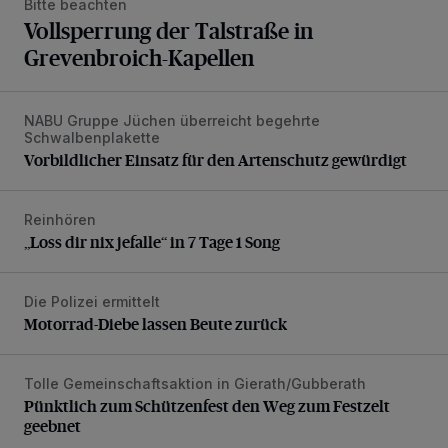
Bitte beachten
Vollsperrung der Talstraße in
Grevenbroich-Kapellen
NABU Gruppe Jüchen überreicht begehrte
Vorbildlicher Einsatz für den Artenschutz gewürdigt
Schwalbenplakette
Vorbildlicher Einsatz für den Artenschutz gewürdigt
Reinhören
„Loss dir nix jefalle“ in 7 Tage 1 Song
„Loss dir nix jefalle“ in 7 Tage 1 Song
Die Polizei ermittelt
Motorrad-Diebe lassen Beute zurück
Motorrad-Diebe lassen Beute zurück
Tolle Gemeinschaftsaktion in Gierath/Gubberath
Pünktlich zum Schützenfest den Weg zum Festzelt geebne
Pünktlich zum Schützenfest den Weg zum Festzelt
geebnet