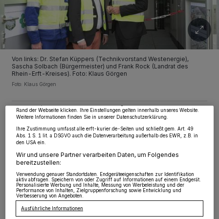
Wir und unsere
218
-Partner speichern und greifen auf personenbezogene Daten
Von links: Dr. Stefan Küppers (Technikvorstand Westenergie),
wie Browserdaten oder eindeutige Kennungen auf Ihrem Gerät zu. Durch Auswahl
Sascha Solbach (Bürgermeister) und Frank Rock (Landrat des
von OK aktivieren Sie Tracking-Technologien für die unter „Wir und unsere
Rhein-Erft-Kreises). Foto: Klaus Görgen
Partner verarbeiten Daten, um Ihnen Dienste bereitzustellen“ aufgeführten
Zwecke. Wenn Tracker deaktiviert sind, sind manche Inhalte und Anzeigen
Foto: Klaus Görgen
möglicherweise nicht mehr so relevant für Sie. Sie können dieses Menü jederzeit
wieder aufrufen, um Ihre Einstellungen zu ändern oder Ihre Einwilligung zu
widerrufen, indem Sie auf den Link Einstellungen oder Ablehnen am unteren
Rand der Webseite klicken. Ihre Einstellungen gelten innerhalb unseres Website.
Weitere Informationen finden Sie in unserer Datenschutzerklärung.
Ihre Zustimmung umfasst alle erft-kurier.de-Seiten und schließt gem. Art. 49
Abs. 1 S. 1 lit. a DSGVO auch die Datenverarbeitung außerhalb des EWR, z.B. in
N
den USA ein.
un hat der Ausbau einen wichtigen
Wir und unsere Partner verarbeiten Daten, um Folgendes
Meilenstein erreicht: Die
bereitzustellen:
Energieversorgung des Quartiers wird
Verwendung genauer Standortdaten. Endgeräteeigenschaften zur Identifikation
aktiv abfragen. Speichern von oder Zugriff auf Informationen auf einem Endgerät.
Personalisierte Werbung und Inhalte, Messung von Werbeleistung und der
vollständig in Betrieb genommen. Ob Strom,
Performance von Inhalten, Zielgruppenforschung sowie Entwicklung und
Verbesserung von Angeboten.
Wärme oder Kühlung: Grüne Energie wird
Ausführliche Informationen