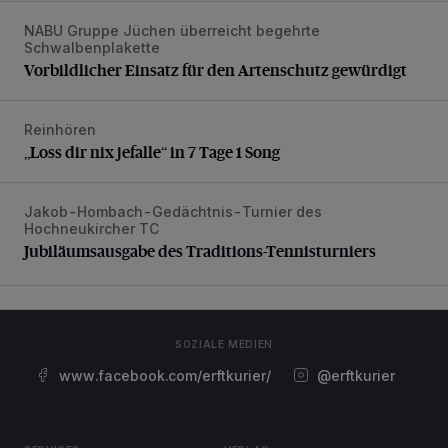
NABU Gruppe Jüchen überreicht begehrte
Vorbildlicher Einsatz für den Artenschutz gewürdigt
Schwalbenplakette
Vorbildlicher Einsatz für den Artenschutz gewürdigt
Reinhören
„Loss dir nix jefalle“ in 7 Tage 1 Song
„Loss dir nix jefalle“ in 7 Tage 1 Song
Jakob-Hombach-Gedächtnis-Turnier des
Jubiläumsausgabe des Traditions-Tennisturniers
Hochneukircher TC
Jubiläumsausgabe des Traditions-Tennisturniers
SOZIALE MEDIEN
www.facebook.com/erftkurier/
@erftkurier