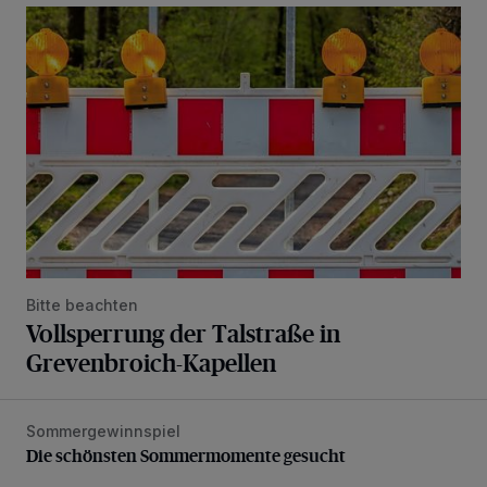
Vollsperrung der Talstraße in Grevenbroich-Kapellen
Bitte beachten
Vollsperrung der Talstraße in
Grevenbroich-Kapellen
Sommergewinnspiel
Die schönsten Sommermomente gesucht
Die schönsten Sommermomente gesucht