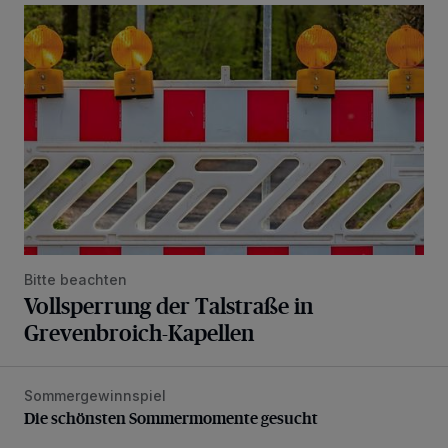
Vollsperrung der Talstraße in Grevenbroich-Kapellen
Bitte beachten
Vollsperrung der Talstraße in
Grevenbroich-Kapellen
Sommergewinnspiel
Die schönsten Sommermomente gesucht
Die schönsten Sommermomente gesucht