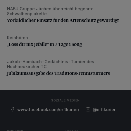
NABU Gruppe Jüchen überreicht begehrte
Vorbildlicher Einsatz für den Artenschutz gewürdigt
Schwalbenplakette
Vorbildlicher Einsatz für den Artenschutz gewürdigt
Reinhören
„Loss dir nix jefalle“ in 7 Tage 1 Song
„Loss dir nix jefalle“ in 7 Tage 1 Song
Jakob-Hombach-Gedächtnis-Turnier des
Jubiläumsausgabe des Traditions-Tennisturniers
Hochneukircher TC
Jubiläumsausgabe des Traditions-Tennisturniers
SOZIALE MEDIEN
www.facebook.com/erftkurier/
@erftkurier