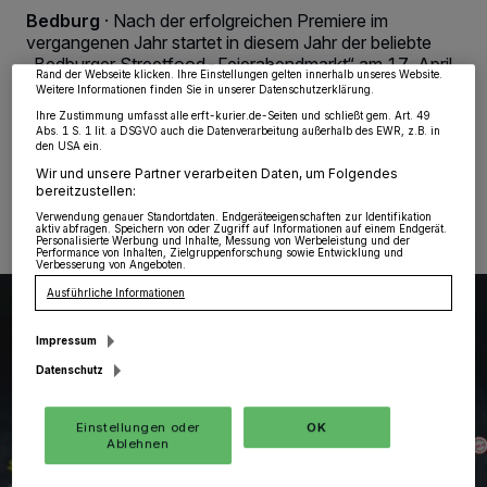
Zwecke. Wenn Tracker deaktiviert sind, sind manche Inhalte und Anzeigen
Bedburg
·
Nach der erfolgreichen Premiere im
möglicherweise nicht mehr so relevant für Sie. Sie können dieses Menü jederzeit
vergangenen Jahr startet in diesem Jahr der beliebte
wieder aufrufen, um Ihre Einstellungen zu ändern oder Ihre Einwilligung zu
„Bedburger Streetfood-Feierabendmarkt“ am 17. April
widerrufen, indem Sie auf den Link Einstellungen oder Ablehnen am unteren
Rand der Webseite klicken. Ihre Einstellungen gelten innerhalb unseres Website.
als der erste von insgesamt sechs Terminen.
Weitere Informationen finden Sie in unserer Datenschutzerklärung.
Ihre Zustimmung umfasst alle erft-kurier.de-Seiten und schließt gem. Art. 49
Abs. 1 S. 1 lit. a DSGVO auch die Datenverarbeitung außerhalb des EWR, z.B. in
den USA ein.
Wir und unsere Partner verarbeiten Daten, um Folgendes
09.04.2024 , 09:57 Uhr
Eine Minute Lesezeit
bereitzustellen:
Verwendung genauer Standortdaten. Endgeräteeigenschaften zur Identifikation
aktiv abfragen. Speichern von oder Zugriff auf Informationen auf einem Endgerät.
Personalisierte Werbung und Inhalte, Messung von Werbeleistung und der
Performance von Inhalten, Zielgruppenforschung sowie Entwicklung und
Verbesserung von Angeboten.
Ausführliche Informationen
Impressum
Datenschutz
Einstellungen oder
OK
Ablehnen