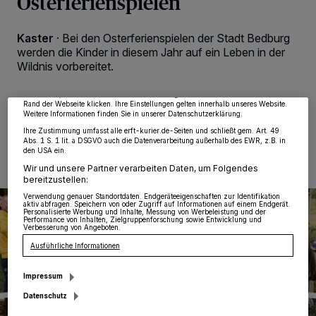
Osterferienspielen
Wir und unsere
218
-Partner speichern und greifen auf personenbezogene Daten
Kaster
·
Bei den Osterferienspielen der Stadt Bedburg
wie Browserdaten oder eindeutige Kennungen auf Ihrem Gerät zu. Durch Auswahl
von OK aktivieren Sie Tracking-Technologien für die unter „Wir und unsere
werden die Kinder in diesem Jahr auf ein Leben in der
Partner verarbeiten Daten, um Ihnen Dienste bereitzustellen“ aufgeführten
Wildnis vorbereitet.
Zwecke. Wenn Tracker deaktiviert sind, sind manche Inhalte und Anzeigen
möglicherweise nicht mehr so relevant für Sie. Sie können dieses Menü jederzeit
wieder aufrufen, um Ihre Einstellungen zu ändern oder Ihre Einwilligung zu
widerrufen, indem Sie auf den Link Einstellungen oder Ablehnen am unteren
Rand der Webseite klicken. Ihre Einstellungen gelten innerhalb unseres Website.
Weitere Informationen finden Sie in unserer Datenschutzerklärung.
20.02.2024 , 12:22 Uhr
Eine Minute Lesezeit
Ihre Zustimmung umfasst alle erft-kurier.de-Seiten und schließt gem. Art. 49
Abs. 1 S. 1 lit. a DSGVO auch die Datenverarbeitung außerhalb des EWR, z.B. in
den USA ein.
Wir und unsere Partner verarbeiten Daten, um Folgendes
bereitzustellen:
Verwendung genauer Standortdaten. Endgeräteeigenschaften zur Identifikation
aktiv abfragen. Speichern von oder Zugriff auf Informationen auf einem Endgerät.
Personalisierte Werbung und Inhalte, Messung von Werbeleistung und der
Performance von Inhalten, Zielgruppenforschung sowie Entwicklung und
Verbesserung von Angeboten.
Ausführliche Informationen
Impressum
Datenschutz