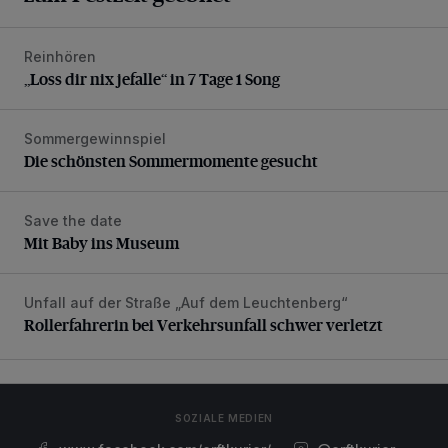
Reinhören
„Loss dir nix jefalle“ in 7 Tage 1 Song
„Loss dir nix jefalle“ in 7 Tage 1 Song
Sommergewinnspiel
Die schönsten Sommermomente gesucht
Die schönsten Sommermomente gesucht
Save the date
Mit Baby ins Museum
Mit Baby ins Museum
Unfall auf der Straße „Auf dem Leuchtenberg“
Rollerfahrerin bei Verkehrsunfall schwer verletzt
Rollerfahrerin bei Verkehrsunfall schwer verletzt
SOZIALE MEDIEN