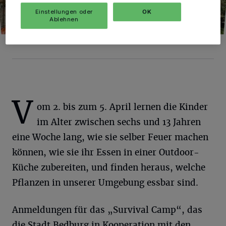
Einstellungen oder
OK
Ablehnen
Foto: SBed.
V
om 2. bis zum 5. April lernen die Kinder
im Alter zwischen sechs und 13 Jahren
eine Woche lang, wie sie selber Feuer machen
können, wie sie ihr Essen in einer Outdoor-
Küche zubereiten, und finden heraus, welche
Pflanzen in unserer Umgebung essbar sind.
Anmeldungen für das „Survival Camp“, das
die Stadt Bedburg in Kooperation mit den