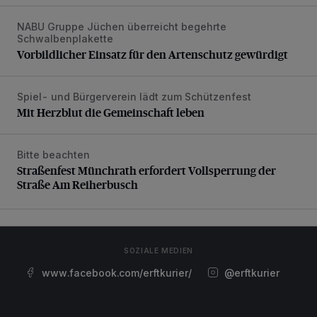
NABU Gruppe Jüchen überreicht begehrte
Vorbildlicher Einsatz für den Artenschutz gewürdigt
Schwalbenplakette
Vorbildlicher Einsatz für den Artenschutz gewürdigt
Spiel- und Bürgerverein lädt zum Schützenfest
Mit Herzblut die Gemeinschaft leben
Mit Herzblut die Gemeinschaft leben
Bitte beachten
Straßenfest Münchrath erfordert Vollsperrung der Straße 
Straßenfest Münchrath erfordert Vollsperrung der
Straße Am Reiherbusch
SOZIALE MEDIEN
www.facebook.com/erftkurier/
@erftkurier