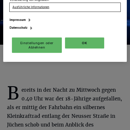
Ausführliche Informationen
Impressum
Datenschutz
Einstellungen oder
OK
Ablehnen
Foto: RKN Polizei
B
ereits in der Nacht zu Mittwoch gegen
0.40 Uhr war der 18-Jährige aufgefallen,
als er mittig der Fahrbahn ein silbernes
Kleinkraftrad entlang der Neusser Straße in
Jüchen schob und beim Anblick des