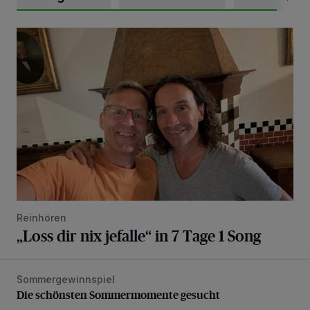
„Loss dir nix jefalle“ in 7 Tage 1 Song
Reinhören
„Loss dir nix jefalle“ in 7 Tage 1 Song
Sommergewinnspiel
Die schönsten Sommermomente gesucht
Die schönsten Sommermomente gesucht