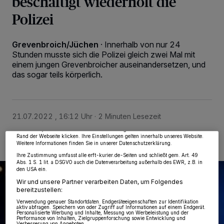
beschäftigt wiederholt die
Polizei
Grevenbroich/Jüchen
·
Innerhalb von nur 24
Stunden musste sich die Polizei gleich zwei Mal mit
einem jungen Grevenbroicher auseinandersetzen, und
das sogar teils körperlich.
Wir und unsere
218
-Partner speichern und greifen auf personenbezogene Daten
wie Browserdaten oder eindeutige Kennungen auf Ihrem Gerät zu. Durch Auswahl
von OK aktivieren Sie Tracking-Technologien für die unter „Wir und unsere
Partner verarbeiten Daten, um Ihnen Dienste bereitzustellen“ aufgeführten
Zwecke. Wenn Tracker deaktiviert sind, sind manche Inhalte und Anzeigen
21.07.2022 , 16:12 Uhr
2 Minuten Lesezeit
möglicherweise nicht mehr so relevant für Sie. Sie können dieses Menü jederzeit
wieder aufrufen, um Ihre Einstellungen zu ändern oder Ihre Einwilligung zu
widerrufen, indem Sie auf den Link Einstellungen oder Ablehnen am unteren
Rand der Webseite klicken. Ihre Einstellungen gelten innerhalb unseres Website.
Weitere Informationen finden Sie in unserer Datenschutzerklärung.
Ihre Zustimmung umfasst alle erft-kurier.de-Seiten und schließt gem. Art. 49
Abs. 1 S. 1 lit. a DSGVO auch die Datenverarbeitung außerhalb des EWR, z.B. in
den USA ein.
Wir und unsere Partner verarbeiten Daten, um Folgendes
bereitzustellen:
Verwendung genauer Standortdaten. Endgeräteeigenschaften zur Identifikation
aktiv abfragen. Speichern von oder Zugriff auf Informationen auf einem Endgerät.
Personalisierte Werbung und Inhalte, Messung von Werbeleistung und der
Performance von Inhalten, Zielgruppenforschung sowie Entwicklung und
Verbesserung von Angeboten.