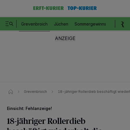
Grevenbroich
Jüchen
Sommergewinnspiel
Romm
Grevenbroich
18-jähriger Rollerdieb beschäftigt wiederh
Einsicht: Fehlanzeige!
18-jähriger Rollerdieb