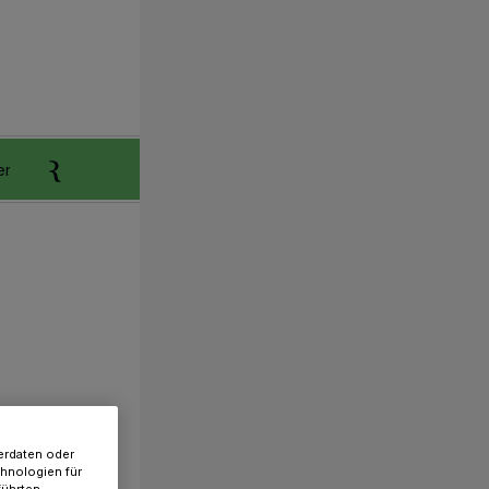
er
Anzeigen aufgeben
Reklamation
erdaten oder
chnologien für