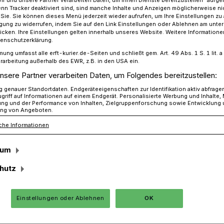
Wir und unsere Partner verarbeiten Daten, um Ihnen Dienste bereitzustellen“ aufge
n Tracker deaktiviert sind, sind manche Inhalte und Anzeigen möglicherweise ni
r Sie. Sie können dieses Menü jederzeit wieder aufrufen, um Ihre Einstellungen zu
ligung zu widerrufen, indem Sie auf den Link Einstellungen oder Ablehnen am unte
icken. Ihre Einstellungen gelten innerhalb unseres Website. Weitere Informationen
 Vermessungstechniker zeichnen Schablone per GPS auf den Ras
tenschutzerklärung.
mung umfasst alle erft-kurier.de-Seiten und schließt gem. Art. 49 Abs. 1 S. 1 lit
rarbeitung außerhalb des EWR, z.B. in den USA ein.
nsere Partner verarbeiten Daten, um Folgendes bereitzustellen:
niker zeichnen Schablone per GPS auf
genauer Standortdaten. Endgeräteeigenschaften zur Identifikation aktiv abfrage
griff auf Informationen auf einem Endgerät. Personalisierte Werbung und Inhalte
ung und der Performance von Inhalten, Zielgruppenforschung sowie Entwicklung
formieren sich
ng von Angeboten.
che Informationen
nssymbol
sum
hutz
uszubildende des RWE aus dem ganzen
ch zu einem überdimensionalen und nur
Einstellungen oder Ablehnen
OK
iedenssymbol aufgestellt.