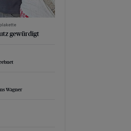
plakette
hutz gewürdigt
geebnet
eebnet
ans Wagner
ans Wagner