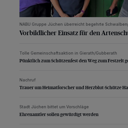
NABU Gruppe Jüchen überreicht begehrte Schwalben
Vorbildlicher Einsatz für den Artensc
Tolle Gemeinschaftsaktion in Gierath/Gubberath
Pünktlich zum Schützenfest den Weg zum Festzelt 
Pünktlich zum Schützenfest den Weg zum Festzelt g
Nachruf
Trauer um Heimatforscher und Herzblut-Schütze H
Trauer um Heimatforscher und Herzblut-Schütze H
Stadt Jüchen bittet um Vorschläge
Ehrenamtler sollen gewürdigt werden
Ehrenamtler sollen gewürdigt werden