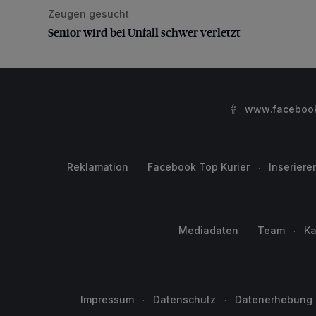
Zeugen gesucht
Senior wird bei Unfall schwer verletzt
Senior wird bei Unfall schwer verletzt
www.facebook.
Reklamation
Facebook Top Kurier
Inseriere
Mediadaten
Team
Ka
Impressum
Datenschutz
Datenerhebung