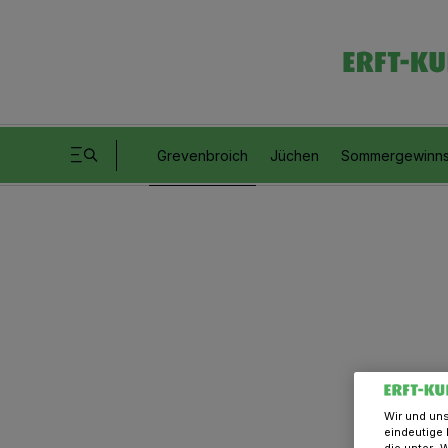
Grevenbroich
Jüchen
Sommergewinns
Wir und un
eindeutige 